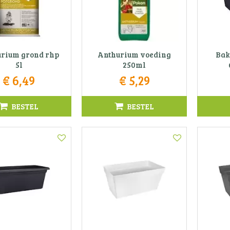
rium grond rhp
Anthurium voeding
Bak
5l
250ml
€
6
,
49
€
5
,
29
BESTEL
BESTEL