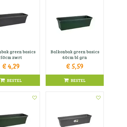
bak green basics
Balkonbak green basics
50cm zwrt
60cm bl grn
€
4
,
29
€
5
,
59
BESTEL
BESTEL