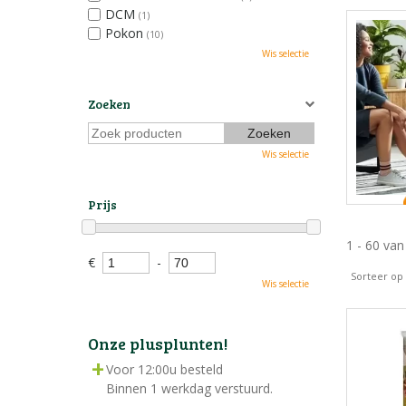
DCM
(1)
Pokon
(10)
Wis selectie
Zoeken
Wis selectie
Prijs
1 - 60 va
€
-
Sorteer op
Wis selectie
Onze plusplunten!
Voor 12:00u besteld
Binnen 1 werkdag verstuurd.