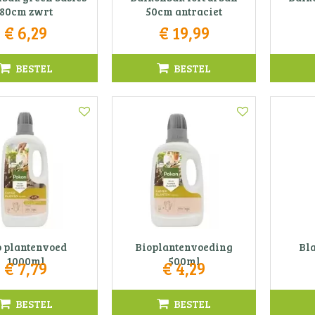
80cm zwrt
50cm antraciet
€
6
,
29
€
19
,
99
BESTEL
BESTEL
o plantenvoed
Bioplantenvoeding
Bl
1000ml
500ml
€
7
,
79
€
4
,
29
BESTEL
BESTEL