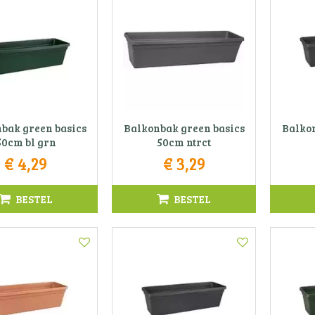
bak green basics
Balkonbak green basics
Balkon
50cm bl grn
50cm ntrct
€
4
,
29
€
3
,
29
BESTEL
BESTEL