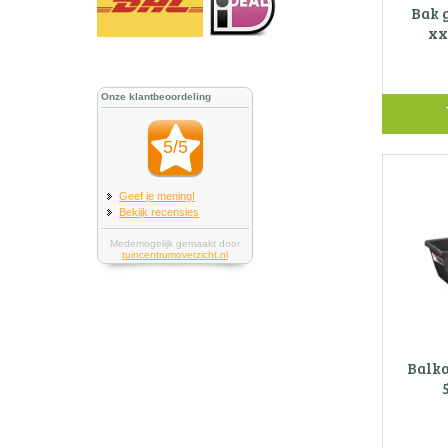
Bak 
xx
Balko