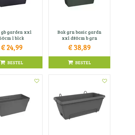
 gb garden xxl
Bak grn basic gardn
60cm l blck
xxl d80cm b grn
€
24
,
99
€
38
,
89
BESTEL
BESTEL