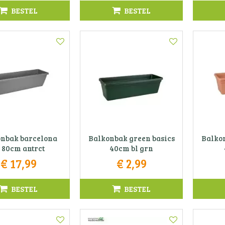
BESTEL
BESTEL
nbak barcelona
Balkonbak green basics
Balkon
 80cm antrct
40cm bl grn
€
17
,
99
€
2
,
99
BESTEL
BESTEL