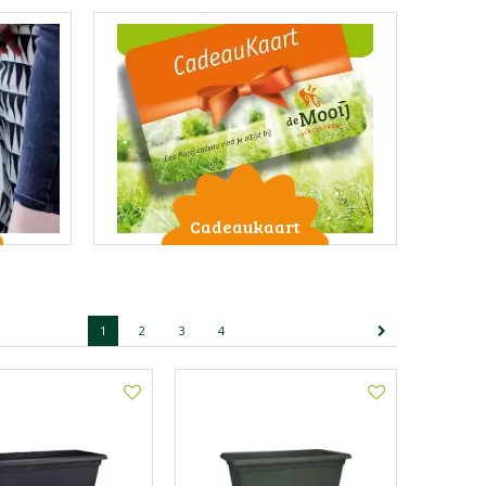
Cadeaukaart
1
2
3
4