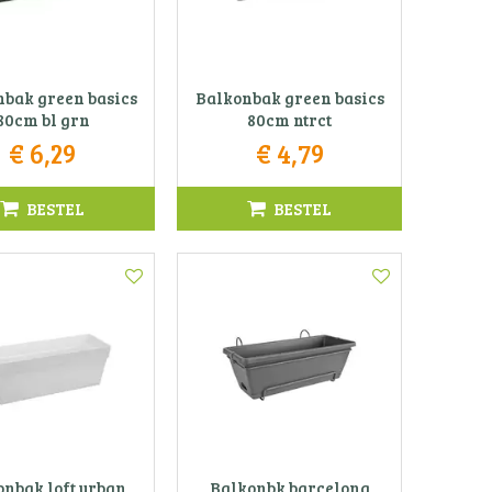
bak green basics
Balkonbak green basics
80cm bl grn
80cm ntrct
€
6
,
29
€
4
,
79
BESTEL
BESTEL
onbak loft urban
Balkonbk barcelona