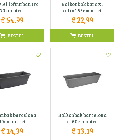
el loft urban trc
Balkonbak barc xl
70cm ntrct
allin1 55cm ntrct
€
54
,
99
€
22
,
99
BESTEL
BESTEL
onbak barcelona
Balkonbak barcelona
90cm antrct
xl 60cm antrct
€
14
,
39
€
13
,
19