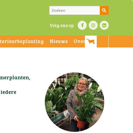
Volg ons op
nterieurbeplanting
Nieuws
Over ons
en kamerplanten,
met voor iedere
kom langs in