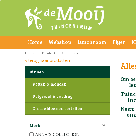
Home
Webshop
Lunchroom
Flyer
K
Home
Contact
>
Producten
>
Binnen
« terug naar producten
Alle
Binnen
Om ee
leuke
Potten & manden
Tuin
Potgrond & voeding
inric
Nee
Online bloemen bestellen
onze 
Merk
ANNA"S COLLECTION
(1)