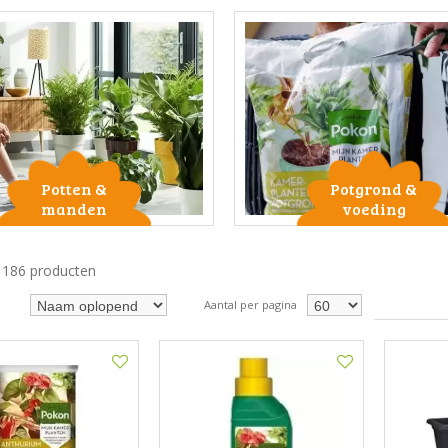
Potten &
Potgrond &
manden
voeding
n 186 producten
Aantal per pagina