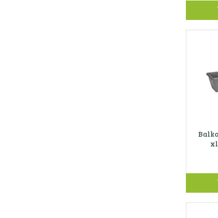
Balko
xl