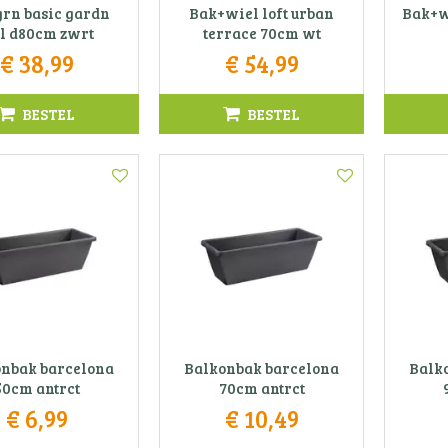
grn basic gardn
Bak+wiel loft urban
Bak+wi
l d80cm zwrt
terrace 70cm wt
€
38
,
99
€
54
,
99
BESTEL
BESTEL
nbak barcelona
Balkonbak barcelona
Balk
50cm antrct
70cm antrct
€
6
,
99
€
10
,
49