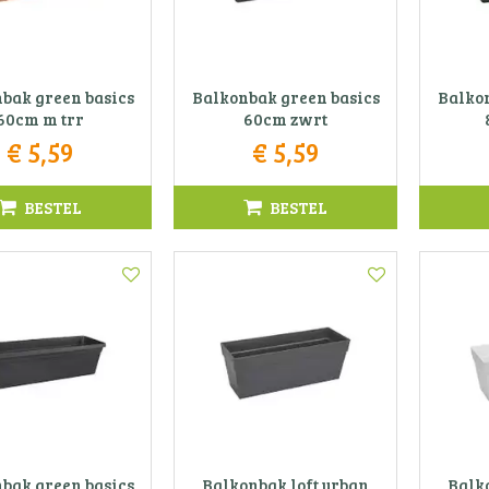
bak green basics
Balkonbak green basics
Balkon
60cm m trr
60cm zwrt
€
5
,
59
€
5
,
59
BESTEL
BESTEL
bak green basics
Balkonbak loft urban
Balk