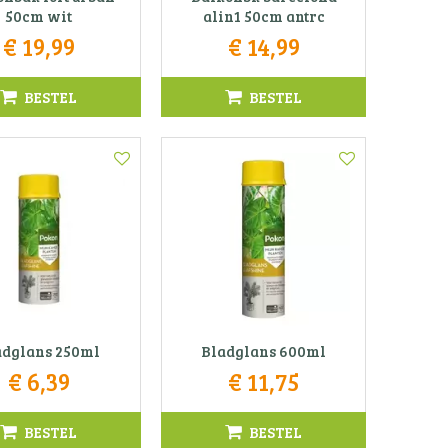
50cm wit
alin1 50cm antrc
€
19
,
99
€
14
,
99
BESTEL
BESTEL
adglans 250ml
Bladglans 600ml
€
6
,
39
€
11
,
75
BESTEL
BESTEL