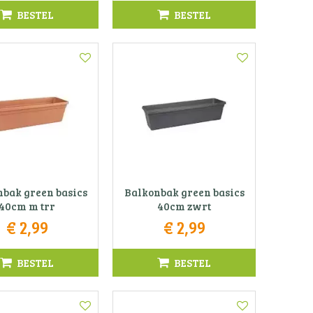
BESTEL
BESTEL
bak green basics
Balkonbak green basics
40cm m trr
40cm zwrt
€
2
,
99
€
2
,
99
BESTEL
BESTEL