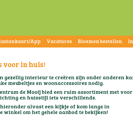
lantenkaart/App
Vacatures
Bloemen bestellen
I
s voor in huis!
n gezellig interieur te creëren zijn onder ander
 meubeltjes en woonaccessoires nodig.
centrum de Mooij bied een ruim assortiment 
hting en huisstijl iets verschillends.
m hieronder alvast een kijkje of 
winkel om het gehele aanbod te bekijken!