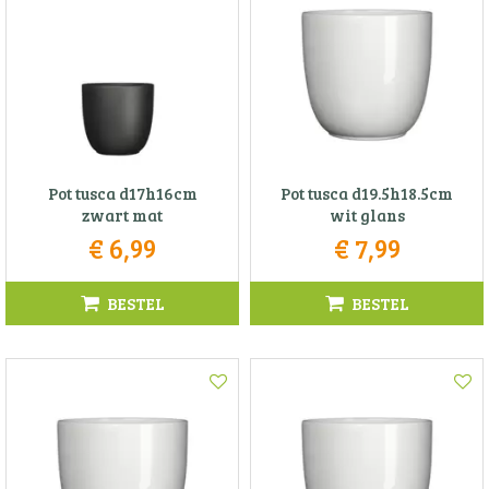
Pot tusca d17h16cm
Pot tusca d19.5h18.5cm
zwart mat
wit glans
€
6
,
99
€
7
,
99
BESTEL
BESTEL