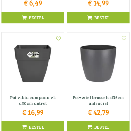
€
6
,
49
€
14
,
99
BESTEL
BESTEL
Pot vibia campana vk
Pot+wiel brussels d35cm
d30cm antrct
antraciet
€
16
,
99
€
42
,
79
BESTEL
BESTEL