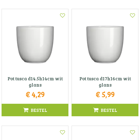
Pot tusca d14.5h14cm wit
Pot tusca d17h16cm wit
glans
glans
€
4
,
29
€
5
,
99
BESTEL
BESTEL