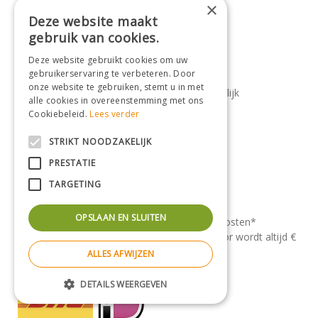
×
Voor 12:00u besteld
Deze website maakt
Binnen 1 werkdag verstuurd.
gebruik van cookies.
Boven de € 150,- Gratis verzending *
Deze website gebruikt cookies om uw
Goede garantie
gebruikerservaring te verbeteren. Door
onze website te gebruiken, stemt u in met
Afhalen bij Tuincentrum in Rijnsburg mogelijk
alle cookies in overeenstemming met ons
Telefonisch advies 0714080959
Cookiebeleid.
Lees verder
STRIKT NOODZAKELIJK
PRESTATIE
Bezorgkosten
TARGETING
Alle artikelen boven de
€ 150,-
GRATIS
thuisbezorgd!
OPSLAAN EN SLUITEN
(onder de 150,- rekenen wij € 10,00 verzendkosten*
uitgezonderd potgrond en graszoden, hiervoor wordt altijd €
20,- gerekend)
ALLES AFWIJZEN
(tuinmeubelen niet in alle regio's:
meer info
)
DETAILS WEERGEVEN