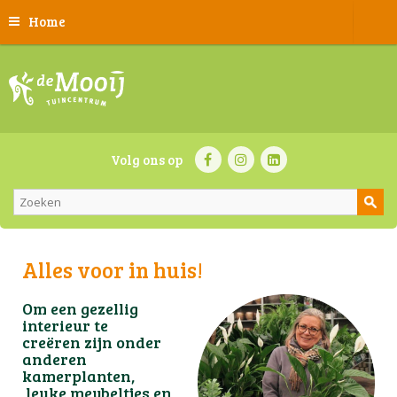
Home
Volg ons op
Alles voor in huis!
Om een gezellig
interieur te
creëren zijn onder
anderen
kamerplanten,
leuke meubeltjes en