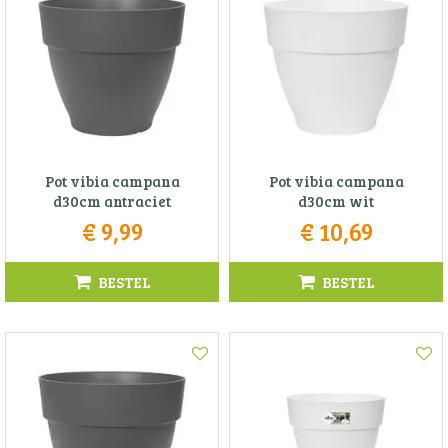
Pot vibia campana
Pot vibia campana
d30cm antraciet
d30cm wit
€
9
,
99
€
10
,
69
BESTEL
BESTEL