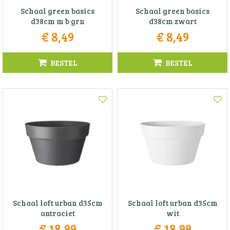
Schaal green basics
Schaal green basics
d38cm m b grn
d38cm zwart
€
8
,
49
€
8
,
49
BESTEL
BESTEL
Schaal loft urban d35cm
Schaal loft urban d35cm
antraciet
wit
€
18
,
99
€
18
,
99