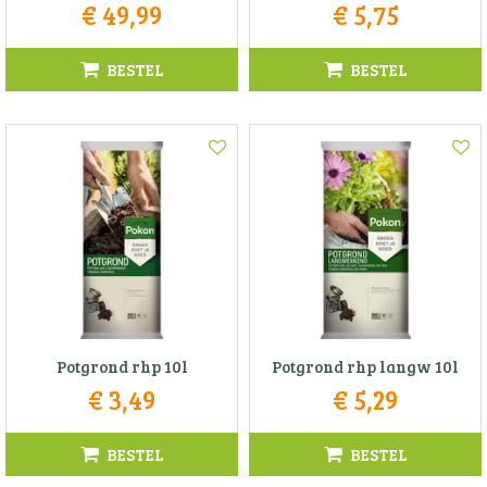
€
49
,
99
€
5
,
75
BESTEL
BESTEL
Potgrond rhp 10l
Potgrond rhp langw 10l
€
3
,
49
€
5
,
29
BESTEL
BESTEL