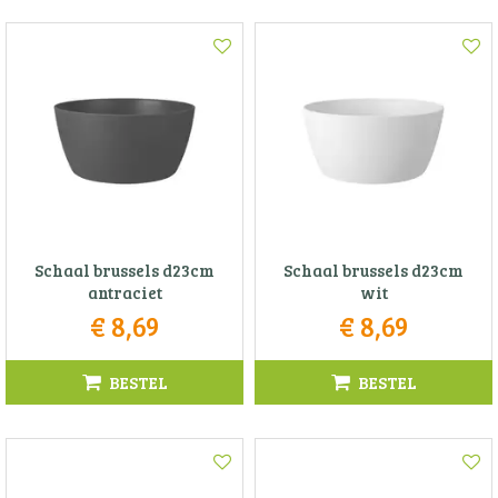
Schaal brussels d23cm
Schaal brussels d23cm
antraciet
wit
€
8
,
69
€
8
,
69
BESTEL
BESTEL