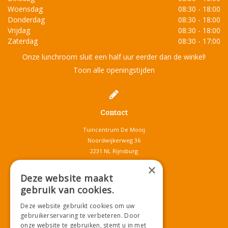
Woensdag
08:30 - 18:00
Donderdag
08:30 - 18:00
Vrijdag
08:30 - 18:00
Zaterdag
08:30 - 17:00
Onze lunchroom sluit een half uur eerder dan de winkel!
Toon alle openingstijden
Contact
Tuincentrum De Mooij
Noordwijkerweg 36
2231 NL Rijnsburg
T.
071-4080959
×
E.
info@tuincentrumdemooij.nl
Deze website maakt
gebruik van cookies.
Deze website gebruikt cookies om uw
Download onze App!
gebruikerservaring te verbeteren. Door
onze website te gebruiken, stemt u in met