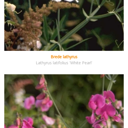
Brede lathyrus
Lathyrus latifolius 'White Pearl'