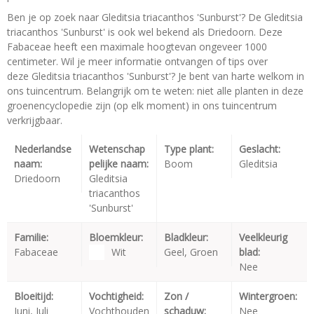
Ben je op zoek naar Gleditsia triacanthos 'Sunburst'? De Gleditsia
triacanthos 'Sunburst' is ook wel bekend als Driedoorn. Deze
Fabaceae heeft een maximale hoogtevan ongeveer 1000
centimeter. Wil je meer informatie ontvangen of tips over
deze Gleditsia triacanthos 'Sunburst'? Je bent van harte welkom in
ons tuincentrum. Belangrijk om te weten: niet alle planten in deze
groenencyclopedie zijn (op elk moment) in ons tuincentrum
verkrijgbaar.
Nederlandse
Wetenschap
Type plant:
Geslacht:
naam:
pelijke naam:
Boom
Gleditsia
Driedoorn
Gleditsia
triacanthos
'Sunburst'
Familie:
Bloemkleur:
Bladkleur:
Veelkleurig
Fabaceae
Wit
Geel, Groen
blad:
Nee
Bloeitijd:
Vochtigheid:
Zon /
Wintergroen:
Juni, Juli
Vochthouden
schaduw:
Nee