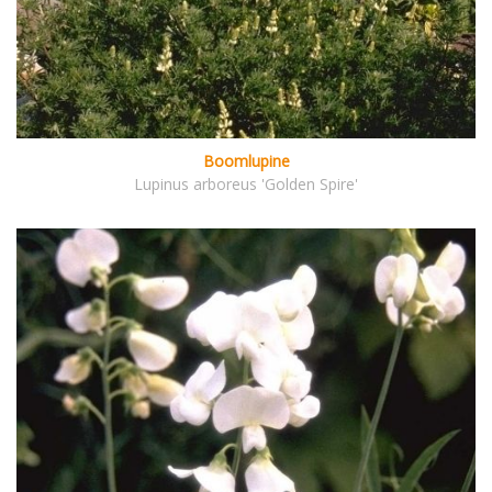
Boomlupine
Lupinus arboreus 'Golden Spire'