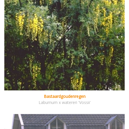
Bastaardgoudenregen
Laburnum x watereri 'Vossii'