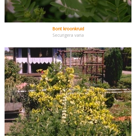
Bont kroonkruid
Securigera varia