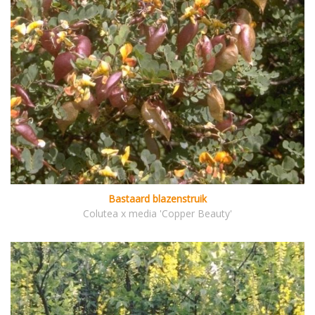
Bastaard blazenstruik
Colutea x media 'Copper Beauty'