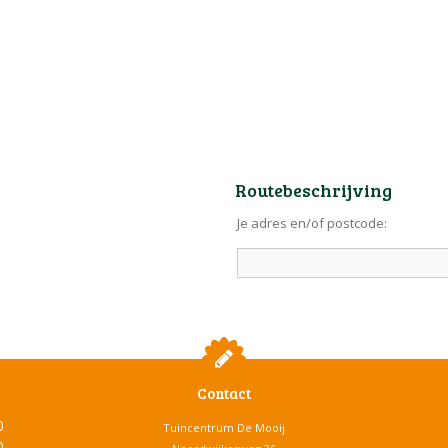
Routebeschrijving
Je adres en/of postcode:
Contact
0
Tuincentrum De Mooij
0