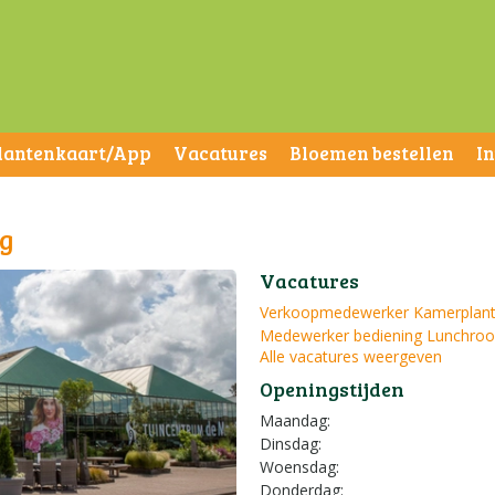
lantenkaart/App
Vacatures
Bloemen bestellen
I
g
Vacatures
Verkoopmedewerker Kamerplant
Medewerker bediening Lunchroo
Alle vacatures weergeven
Openingstijden
Maandag:
Dinsdag:
Woensdag:
Donderdag: