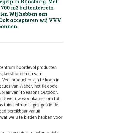
egrip in Rijnsburg. Met
 700 m2 buitenterrein
dier. Wij hebben een
 Ook accepteren wij VVV
bonnen.
incentrum boordevol producten
unstkerstbomen en van
 Veel producten zijn te koop in
cues van Weber, het flexibele
bilair van 4 Seasons Outdoor.
 en tover uw woonkamer om tot
ns tuincentrum is gelegen in de
ed bereikbaar vanuit
 wat we u te bieden hebben voor
ng, accessoires, planten of iets