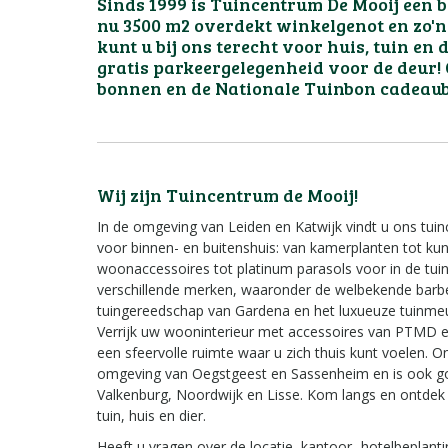
Sinds 1999 is Tuincentrum De Mooij een b
nu 3500 m2 overdekt winkelgenot en zo'n
kunt u bij ons terecht voor huis, tuin en 
gratis parkeergelegenheid voor de deur!
bonnen en de Nationale Tuinbon cadeau
Wij zijn Tuincentrum de Mooij!
In de omgeving van Leiden en Katwijk vindt u ons tu
voor binnen- en buitenshuis: van kamerplanten tot k
woonaccessoires tot platinum parasols voor in de tuin.
verschillende merken, waaronder de welbekende barbe
tuingereedschap van Gardena en het luxueuze tuinmeu
Verrijk uw wooninterieur met accessoires van PTMD
een sfeervolle ruimte waar u zich thuis kunt voelen. O
omgeving van Oegstgeest en Sassenheim en is ook go
Valkenburg, Noordwijk en Lisse. Kom langs en ontdek
tuin, huis en dier.
Heeft u vragen over de locatie, kantoor- hotelbeplanti