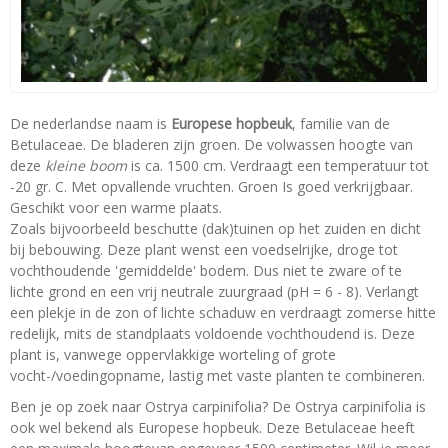
De nederlandse naam is
Europese hopbeuk
, familie van de
Betulaceae. De bladeren zijn groen. De volwassen hoogte van
deze
kleine boom
is ca. 1500 cm. Verdraagt een temperatuur tot
-20 gr. C. Met opvallende vruchten. Groen Is goed verkrijgbaar.
Geschikt voor een warme plaats.
Zoals bijvoorbeeld beschutte (dak)tuinen op het zuiden en dicht
bij bebouwing. Deze plant wenst een voedselrijke, droge tot
vochthoudende 'gemiddelde' bodem. Dus niet te zware of te
lichte grond en een vrij neutrale zuurgraad (pH = 6 - 8). Verlangt
een plekje in de zon of lichte schaduw en verdraagt zomerse hitte
redelijk, mits de standplaats voldoende vochthoudend is. Deze
plant is, vanwege oppervlakkige worteling of grote
vocht-/voedingopname, lastig met vaste planten te combineren.
Ben je op zoek naar Ostrya carpinifolia? De Ostrya carpinifolia is
ook wel bekend als Europese hopbeuk. Deze Betulaceae heeft