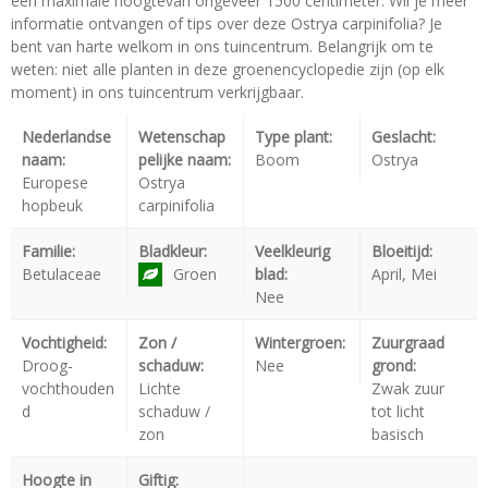
een maximale hoogtevan ongeveer 1500 centimeter. Wil je meer
informatie ontvangen of tips over deze Ostrya carpinifolia? Je
bent van harte welkom in ons tuincentrum. Belangrijk om te
weten: niet alle planten in deze groenencyclopedie zijn (op elk
moment) in ons tuincentrum verkrijgbaar.
Nederlandse
Wetenschap
Type plant:
Geslacht:
naam:
pelijke naam:
Boom
Ostrya
Europese
Ostrya
hopbeuk
carpinifolia
Familie:
Bladkleur:
Veelkleurig
Bloeitijd:
Betulaceae
Groen
blad:
April, Mei
Nee
Vochtigheid:
Zon /
Wintergroen:
Zuurgraad
Droog-
schaduw:
Nee
grond:
vochthouden
Lichte
Zwak zuur
d
schaduw /
tot licht
zon
basisch
Hoogte in
Giftig: