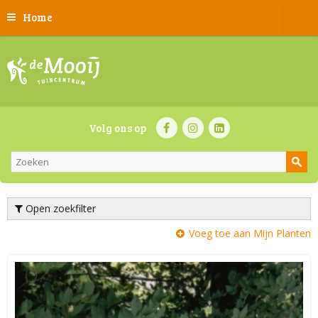
Home
Volg ons op
Open zoekfilter
Voeg toe aan Mijn Planten