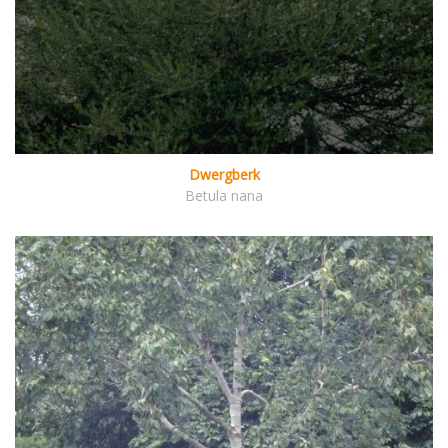
Dwergberk
Betula nana