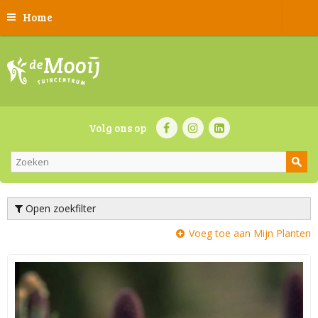
Home
Volg ons op
Open zoekfilter
Voeg toe aan Mijn Planten