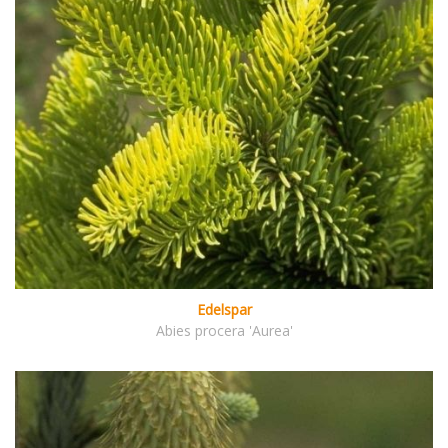
Edelspar
Abies procera 'Aurea'