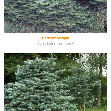
Balsemzilverspar
Abies balsamea 'Nana'