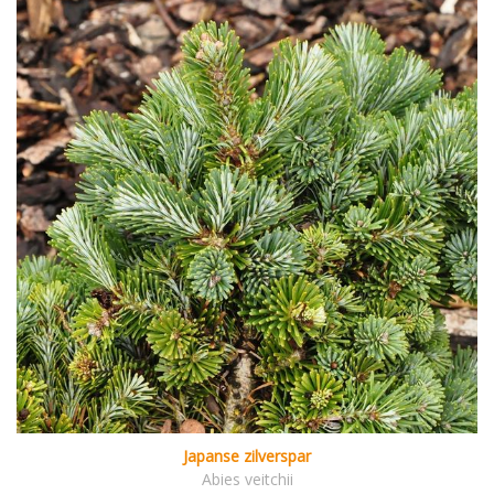
Japanse zilverspar
Abies veitchii