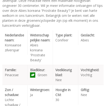
zilverspar. Deze Pinaceae heeft een maximale hoogtevan
ongeveer 30 centimeter. Wil je meer informatie ontvangen of tips
over deze Abies koreana 'Prostrate Beauty'? Je bent van harte
welkom in ons tuincentrum. Belangrijk om te weten: niet alle
planten in deze groenencyclopedie zijn (op elk moment) in ons
tuincentrum verkrijgbaar.
Nederlandse
Wetenschap
Type plant:
Geslacht:
naam:
pelijke naam:
Conifeer
Abies
Koreaanse
Abies
zilverspar
koreana
'Prostrate
Beauty'
Familie:
Bladkleur:
Veelkleurig
Vochtigheid:
Pinaceae
Groen
blad:
Vochtig
Nee
Zon /
Wintergroen:
Hoogte in
Giftig:
schaduw:
Ja
CM:
Nee
Lichte
30
schaduw /