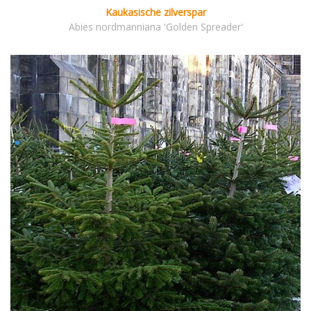
Kaukasische zilverspar
Abies nordmanniana 'Golden Spreader'