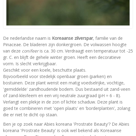
De nederlandse naam is
Koreaanse zilverspar
, familie van de
Pinaceae. De bladeren zijn donkergroen. De volwassen hoogte
van deze
conifeer
is ca. 30 cm. Verdraagt een temperatuur tot -25
gr. C. en blijft de gehele winter groen. Heeft een decoratieve
vorm. Is slecht verkrijgbaar.
Geschikt voor een koele, beschutte plaats.
Bijvoorbeeld voor stedelijk openbaar groen (parken) en
bostuinen. Deze plant wenst een matig voedselrijke, vochtige,
'gemiddelde' zandhoudende bodem. Dus bestaand uit zand-veen
of zand-klei/leem en een vrij neutrale zuurgraad (pH = 6 - 8).
Verlangt een plekje in de zon of lichte schaduw. Deze plant is
goed te combineren met 'open plaats' en 'borderplanten', zolang
die er niet te dicht op staan.
Ben je op zoek naar Abies koreana 'Prostrate Beauty'? De Abies
koreana 'Prostrate Beauty' is ook wel bekend als Koreaanse