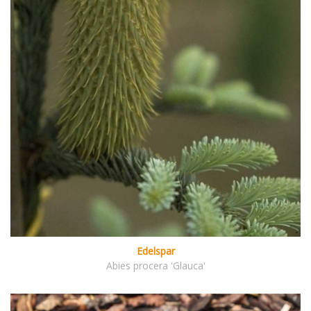
Edelspar
Abies procera 'Glauca'