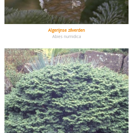
Algerijnse zilverden
Abies numidica