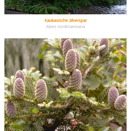
Kaukasische zilverspar
Abies nordmanniana