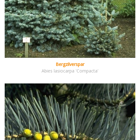
Bergzilverspar
Abies lasiocarpa 'Compacta'