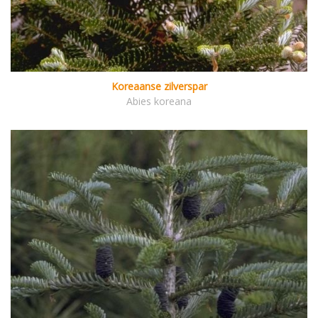
Koreaanse zilverspar
Abies koreana