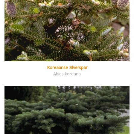
Koreaanse zilverspar
Abies koreana