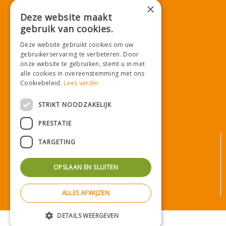
T.
071-4080959
×
E.
info@tuincentrumdemooij.nl
Deze website maakt
gebruik van cookies.
Deze website gebruikt cookies om uw
Download onze App!
gebruikerservaring te verbeteren. Door
onze website te gebruiken, stemt u in met
alle cookies in overeenstemming met ons
Cookiebeleid.
Lees verder
STRIKT NOODZAKELIJK
PRESTATIE
© Tuincentrum De Mooij
TARGETING
Algemene voorwaarden
Privacy statement
OPSLAAN EN SLUITEN
Bezorginformatie
Betaalinformatie
ALLES AFWIJZEN
Privacy policy
Green Solutions
|
Tuincentrum Overzicht
DETAILS WEERGEVEN