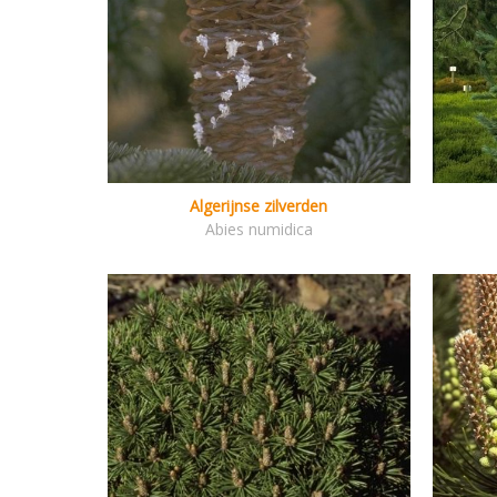
Algerijnse zilverden
Abies numidica