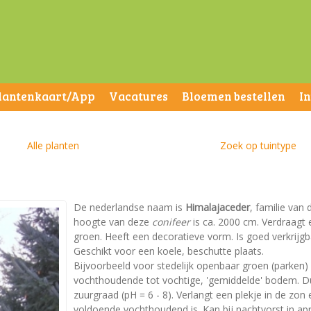
lantenkaart/App
Vacatures
Bloemen bestellen
I
Alle planten
Zoek op tuintype
De nederlandse naam is
Himalajaceder
, familie van
hoogte van deze
conifeer
is ca. 2000 cm. Verdraagt e
groen. Heeft een decoratieve vorm. Is goed verkrijgb
Geschikt voor een koele, beschutte plaats.
Bijvoorbeeld voor stedelijk openbaar groen (parken)
vochthoudende tot vochtige, 'gemiddelde' bodem. Dus 
zuurgraad (pH = 6 - 8). Verlangt een plekje in de zon
voldoende vochthoudend is. Kan bij nachtvorst in ap