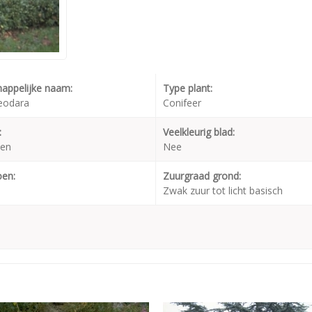
appelijke naam:
Type plant:
eodara
Conifeer
:
Veelkleurig blad:
oen
Nee
oen:
Zuurgraad grond:
Zwak zuur tot licht basisch