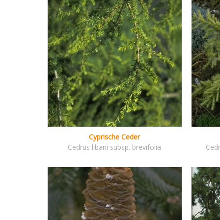
Cyprische Ceder
Cedrus libani subsp. brevifolia
Cedr