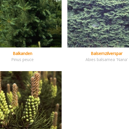
Balkanden
Balsemzilverspar
Pinus peuce
Abies balsamea 'Nana'