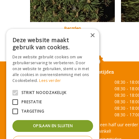
Bergden
×
Pinus mugo 'Minimops'
Deze website maakt
gebruik van cookies.
Deze website gebruikt cookies om uw
gebruikerservaring te verbeteren. Door
onze website te gebruiken, stemt u in met
Openingstijden
alle cookies in overeenstemming met ons
Cookiebeleid.
Lees verder
Maandag
08:30 - 18:0
Dinsdag
08:30 - 18:0
STRIKT NOODZAKELIJK
Woensdag
08:30 - 18:0
Donderdag
08:30 - 18:0
PRESTATIE
Vrijdag
08:30 - 18:0
TARGETING
Zaterdag
08:30 - 17:0
Onze lunchroom sluit een half uur eerder
OPSLAAN EN SLUITEN
dan de winkel!