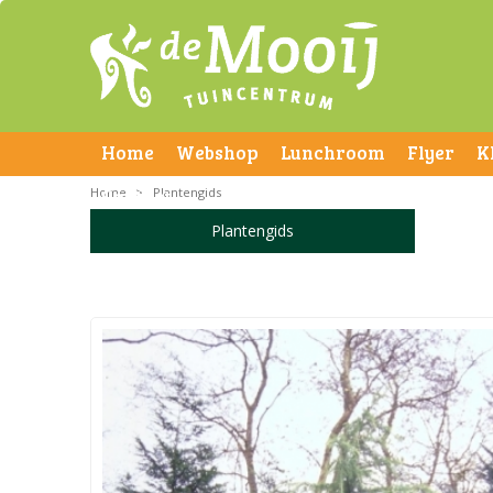
Home
Webshop
Lunchroom
Flyer
K
Home
Contact
>
Plantengids
Plantengids