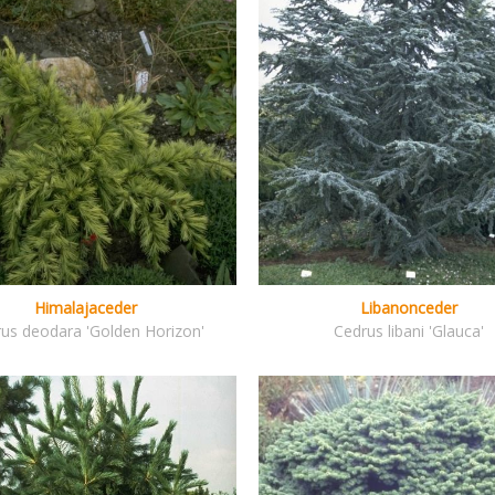
Himalajaceder
Libanonceder
us deodara 'Golden Horizon'
Cedrus libani 'Glauca'