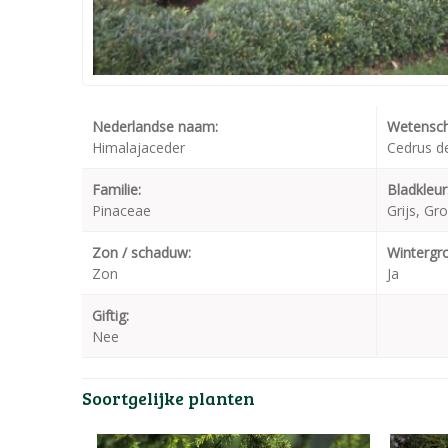
Nederlandse naam:
Wetensch
Himalajaceder
Cedrus d
Familie:
Bladkleur
Pinaceae
Grijs, Gr
Zon / schaduw:
Wintergr
Zon
Ja
Giftig:
Nee
Soortgelijke planten