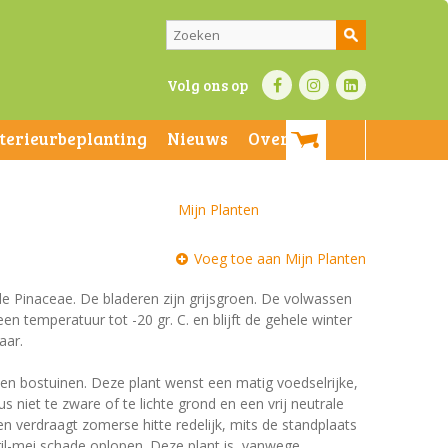
Volg ons op
nterieurbeplanting
Nieuws
Over ons
Mijn Planten
Voeg toe aan Mijn Planten
 de Pinaceae. De bladeren zijn grijsgroen. De volwassen
en temperatuur tot -20 gr. C. en blijft de gehele winter
aar.
 en bostuinen. Deze plant wenst een matig voedselrijke,
niet te zware of te lichte grond en een vrij neutrale
 en verdraagt zomerse hitte redelijk, mits de standplaats
ril-mei schade oplopen. Deze plant is, vanwege