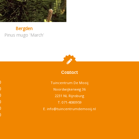
Bergden
Pinus mugo 'March'
Contact
0
Tuincentrum De Mooij
0
Noordwijkerweg 36
0
2231 NL Rijnsburg
0
T.
071-4080959
0
E.
info@tuincentrumdemooij.nl
0