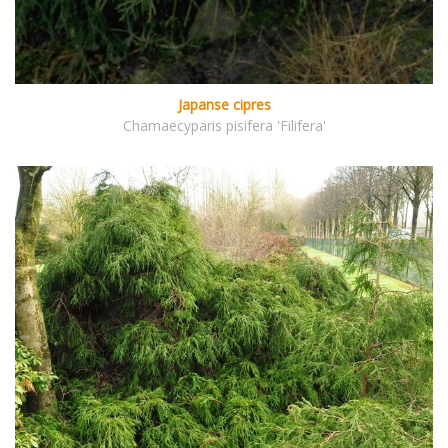
Japanse cipres
Chamaecyparis pisifera 'Filifera'