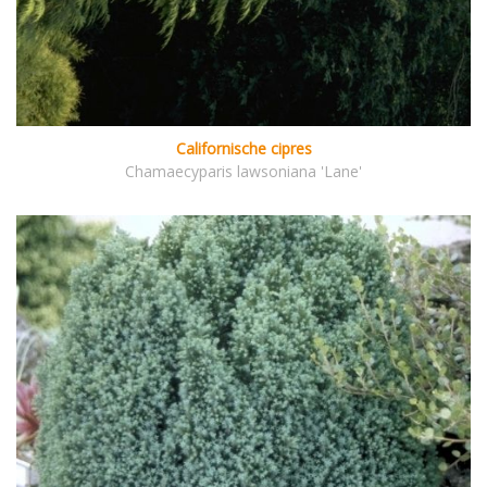
Californische cipres
Chamaecyparis lawsoniana 'Lane'