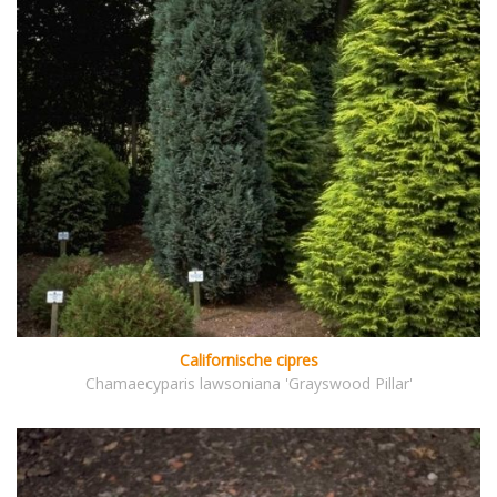
Californische cipres
Chamaecyparis lawsoniana 'Grayswood Pillar'