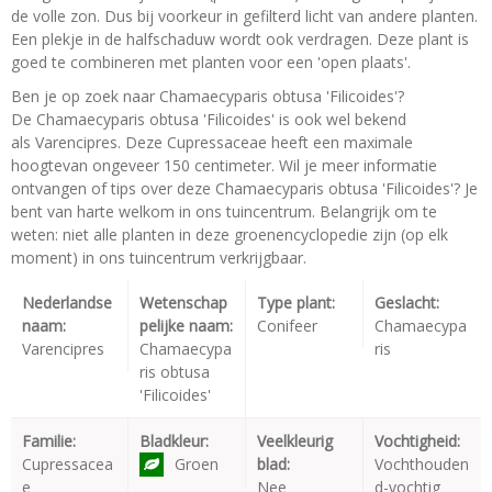
de volle zon. Dus bij voorkeur in gefilterd licht van andere planten.
Een plekje in de halfschaduw wordt ook verdragen. Deze plant is
goed te combineren met planten voor een 'open plaats'.
Ben je op zoek naar Chamaecyparis obtusa 'Filicoides'?
De Chamaecyparis obtusa 'Filicoides' is ook wel bekend
als Varencipres. Deze Cupressaceae heeft een maximale
hoogtevan ongeveer 150 centimeter. Wil je meer informatie
ontvangen of tips over deze Chamaecyparis obtusa 'Filicoides'? Je
bent van harte welkom in ons tuincentrum. Belangrijk om te
weten: niet alle planten in deze groenencyclopedie zijn (op elk
moment) in ons tuincentrum verkrijgbaar.
Nederlandse
Wetenschap
Type plant:
Geslacht:
naam:
pelijke naam:
Conifeer
Chamaecypa
Varencipres
Chamaecypa
ris
ris obtusa
'Filicoides'
Familie:
Bladkleur:
Veelkleurig
Vochtigheid:
Cupressacea
Groen
blad:
Vochthouden
e
Nee
d-vochtig