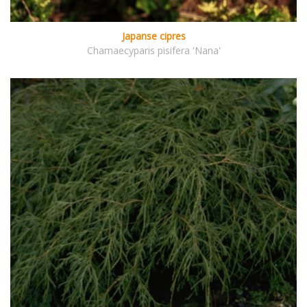
Japanse cipres
Chamaecyparis pisifera 'Nana'