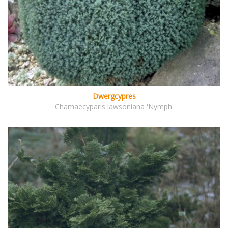
Dwergcypres
Chamaecyparis lawsoniana 'Nymph'