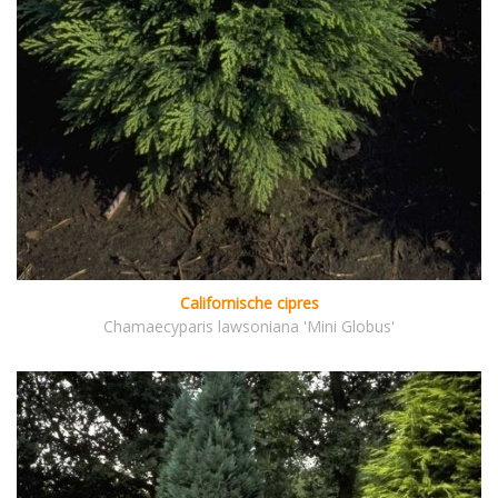
Californische cipres
Chamaecyparis lawsoniana 'Mini Globus'