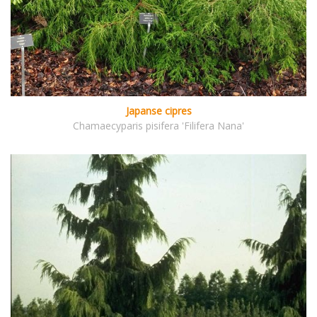
Japanse cipres
Chamaecyparis pisifera 'Filifera Nana'