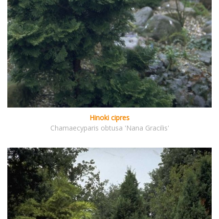
Hinoki cipres
Chamaecyparis obtusa 'Nana Gracilis'