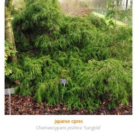
Japanse cipres
Chamaecyparis pisifera 'Sungold'