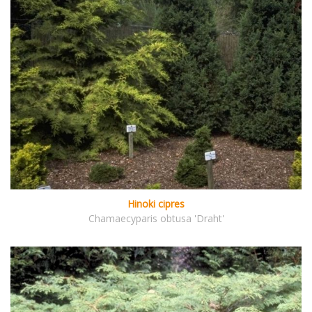
Hinoki cipres
Chamaecyparis obtusa 'Draht'