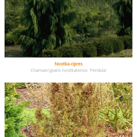
Nootka-cipres
Chamaecyparis nootkatensis 'Pendula'