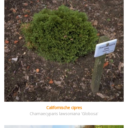
Californische cipres
Chamaecyparis lawsoniana 'Globosa'