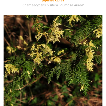
Japanse cipres
Chamaecyparis pisifera 'Plumosa Aurea'