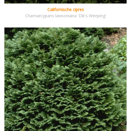
Californische cipres
Chamaecyparis lawsoniana 'Dik's Weeping'