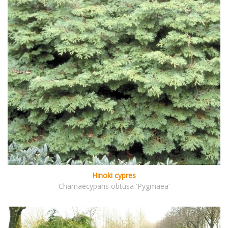
Hinoki cypres
Chamaecyparis obtusa 'Pygmaea'