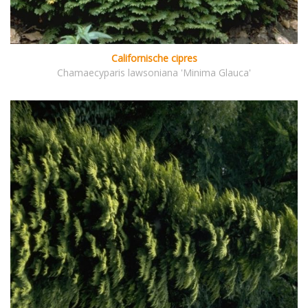
Californische cipres
Chamaecyparis lawsoniana 'Minima Glauca'