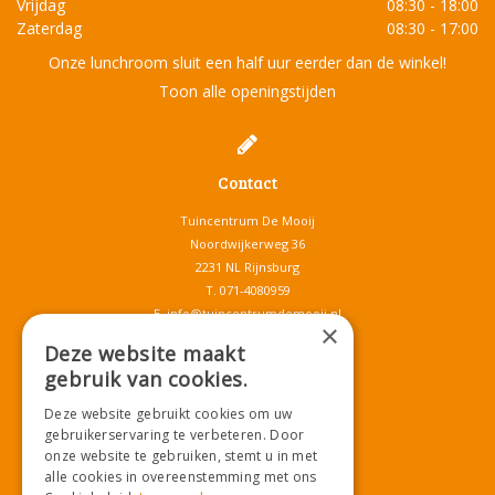
Vrijdag
08:30 - 18:00
Zaterdag
08:30 - 17:00
Onze lunchroom sluit een half uur eerder dan de winkel!
Toon alle openingstijden
Contact
Tuincentrum De Mooij
Noordwijkerweg 36
2231 NL Rijnsburg
T.
071-4080959
E.
info@tuincentrumdemooij.nl
×
Deze website maakt
gebruik van cookies.
Download onze App!
Deze website gebruikt cookies om uw
gebruikerservaring te verbeteren. Door
onze website te gebruiken, stemt u in met
alle cookies in overeenstemming met ons