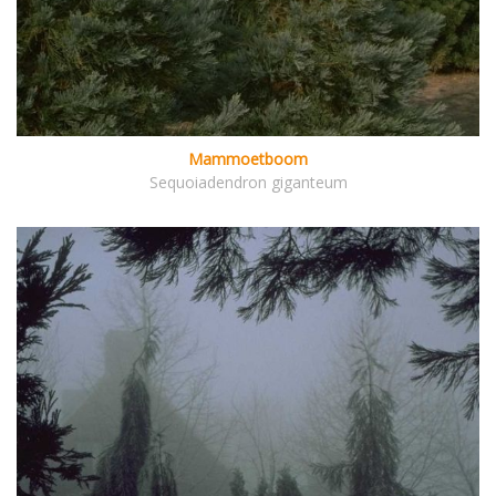
Mammoetboom
Sequoiadendron giganteum