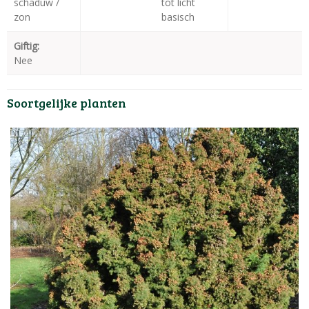
schaduw /
tot licht
zon
basisch
Giftig:
Nee
Soortgelijke planten