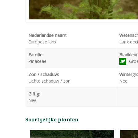
Nederlandse naam:
Wetensch
Europese larix
Larix dec
Familie:
Bladkleur
Pinaceae
Gro
Zon / schaduw:
Wintergr
Lichte schaduw / zon
Nee
Giftig:
Nee
Soortgelijke planten