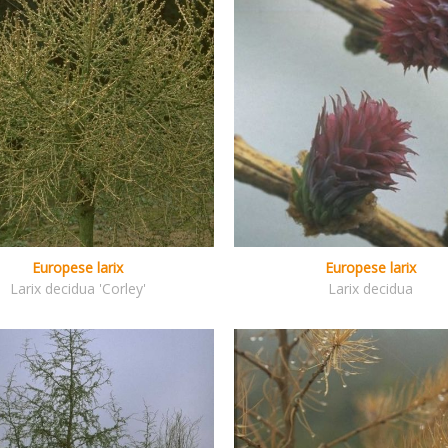
Europese larix
Europese larix
Larix decidua 'Corley'
Larix decidua