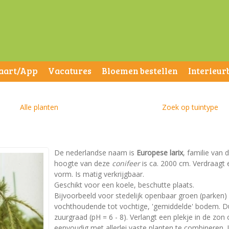
aart/App
Vacatures
Bloemen bestellen
Interieur
Alle planten
Zoek op tuintype
De nederlandse naam is
Europese larix
, familie van
hoogte van deze
conifeer
is ca. 2000 cm. Verdraagt 
vorm. Is matig verkrijgbaar.
Geschikt voor een koele, beschutte plaats.
Bijvoorbeeld voor stedelijk openbaar groen (parken)
vochthoudende tot vochtige, 'gemiddelde' bodem. Dus 
zuurgraad (pH = 6 - 8). Verlangt een plekje in de zon 
eenvoudig met allerlei vaste planten te combineren. 