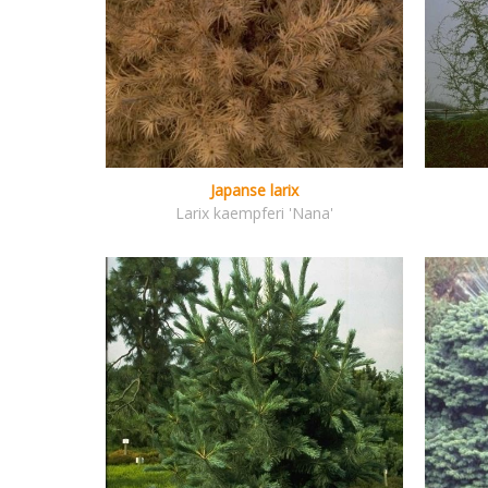
Japanse larix
Larix kaempferi 'Nana'