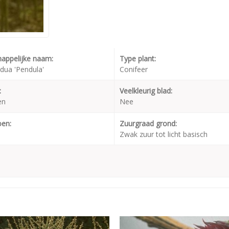
appelijke naam:
Type plant:
idua 'Pendula'
Conifeer
:
Veelkleurig blad:
en
Nee
oen:
Zuurgraad grond:
Zwak zuur tot licht basisch