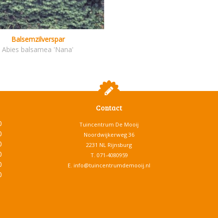
Balsemzilverspar
Abies balsamea 'Nana'
Contact
0
Tuincentrum De Mooij
0
Noordwijkerweg 36
0
2231 NL Rijnsburg
0
T.
071-4080959
0
E.
info@tuincentrumdemooij.nl
0