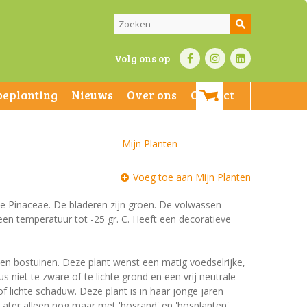
Volg ons op
beplanting
Nieuws
Over ons
Contact
Mijn Planten
Voeg toe aan Mijn Planten
 de Pinaceae. De bladeren zijn groen. De volwassen
een temperatuur tot -25 gr. C. Heeft een decoratieve
 en bostuinen. Deze plant wenst een matig voedselrijke,
niet te zware of te lichte grond en een vrij neutrale
of lichte schaduw. Deze plant is in haar jonge jaren
Later alleen nog maar met 'bosrand' en 'bosplanten'.