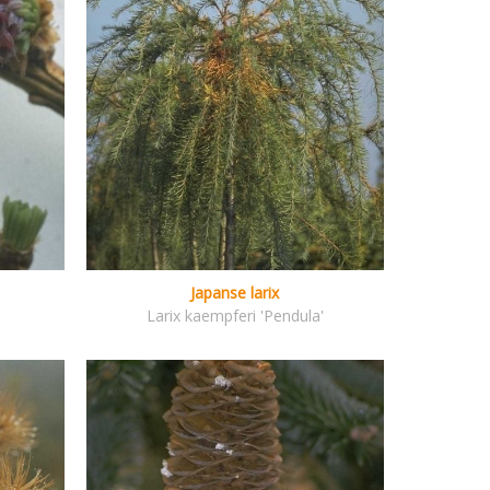
Japanse larix
Larix kaempferi 'Pendula'