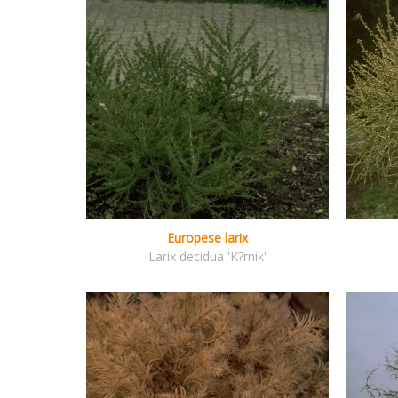
Europese larix
Larix decidua 'K?rnik'