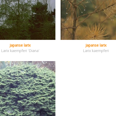
Japanse larix
Japanse larix
Larix kaempferi 'Diana'
Larix kaempferi