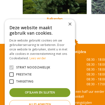
Balkanden
×
Pinus peuce
Deze website maakt
gebruik van cookies.
Deze website gebruikt cookies om uw
gebruikerservaring te verbeteren. Door
onze website te gebruiken, stemt u in met
Openingstijden
alle cookies in overeenstemming met ons
Cookiebeleid.
Lees verder
Maandag
08:30 - 18:0
Dinsdag
08:30 - 18:0
STRIKT NOODZAKELIJK
Woensdag
08:30 - 18:0
Donderdag
08:30 - 18:0
PRESTATIE
Vrijdag
08:30 - 18:0
TARGETING
Zaterdag
08:30 - 17:0
Onze lunchroom sluit een half uur eerder
OPSLAAN EN SLUITEN
dan de winkel!
Toon alle openingstijden
ALLES AFWIJZEN