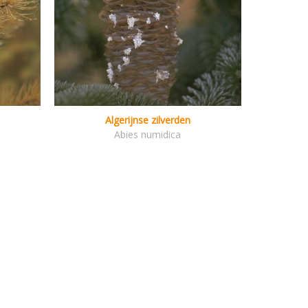
Algerijnse zilverden
Abies numidica