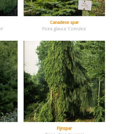
Canadese spar
e'
Picea glauca 'Coerulea'
Fijnspar