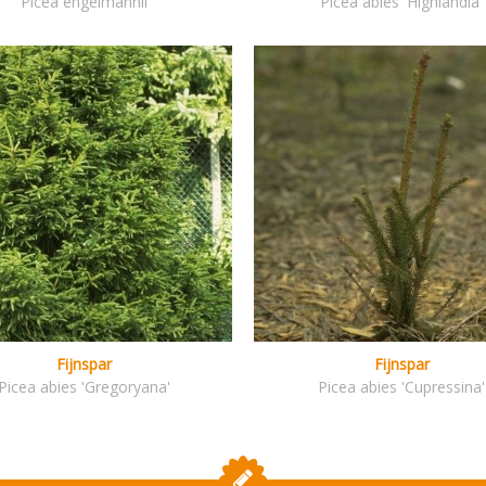
Picea engelmannii
Picea abies 'Highlandia'
Fijnspar
Fijnspar
Picea abies 'Gregoryana'
Picea abies 'Cupressina'