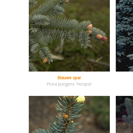
Blauwe spar
Picea pungens 'Hoopsii'