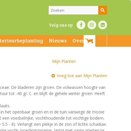
Volg ons op
nterieurbeplanting
Nieuws
Over ons
Mijn Planten
Voeg toe aan Mijn Planten
naceae. De bladeren zijn groen. De volwassen hoogte van
ur tot -40 gr. C. en blijft de gehele winter groen. Heeft
laats.
t in het openbaar groen en in de tuin vanwege de mooie
st een voedselrijke, vochthoudende tot vochtige bodem.
 5.5 - 8). Verlangt een plekje in de zon of lichte schaduw.
rote vocht-/voedingopname, lastig met vaste planten te