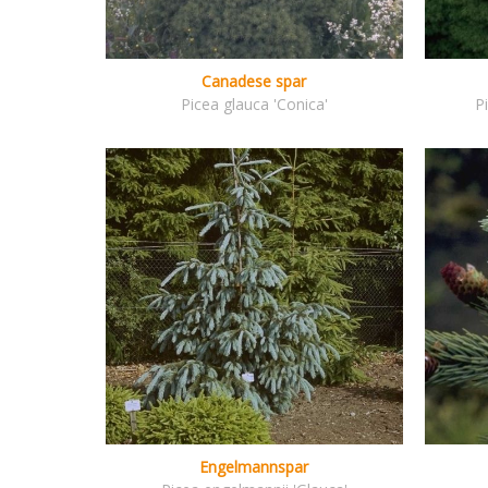
Canadese spar
Picea glauca 'Conica'
P
Engelmannspar