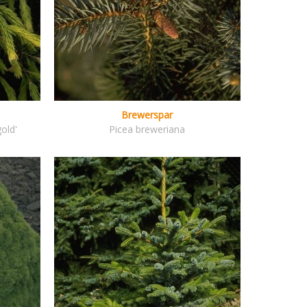
Brewerspar
old'
Picea breweriana