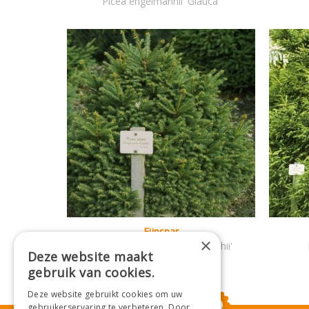
Picea engelmannii 'Glauca'
Fijnspar
×
Picea abies 'Gregoryana Veitchii'
Deze website maakt
gebruik van cookies.
Deze website gebruikt cookies om uw
gebruikerservaring te verbeteren. Door