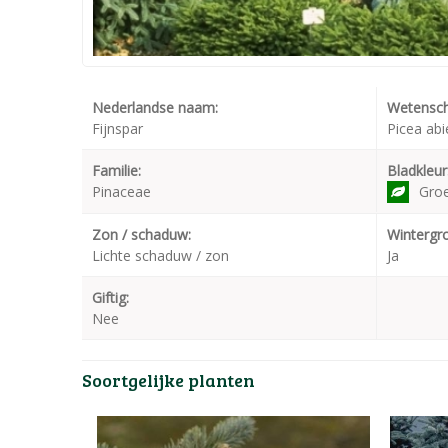
Nederlandse naam:
Wetensch
Fijnspar
Picea abie
Familie:
Bladkleur
Pinaceae
Gro
Zon / schaduw:
Wintergr
Lichte schaduw / zon
Ja
Giftig:
Nee
Soortgelijke planten