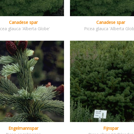
Canadese spar
Canadese spar
icea glauca 'Alberta Globe'
Picea glauca 'Alberta Glob
Engelmannspar
Fijnspar