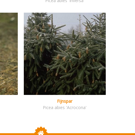
Picea abies 'Inversa'
Fijnspar
Picea abies 'Acrocona'