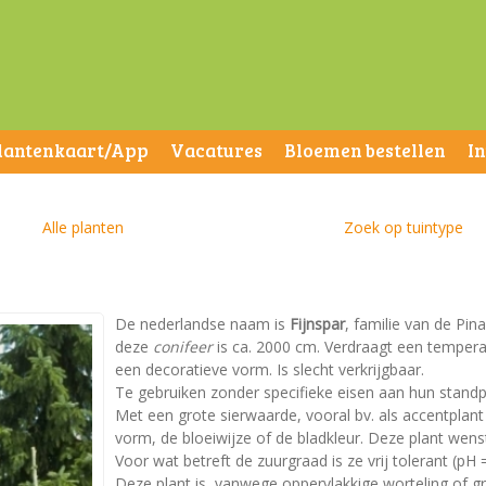
lantenkaart/App
Vacatures
Bloemen bestellen
I
Alle planten
Zoek op tuintype
De nederlandse naam is
Fijnspar
, familie van de Pi
deze
conifeer
is ca. 2000 cm. Verdraagt een temperatu
een decoratieve vorm. Is slecht verkrijgbaar.
Te gebruiken zonder specifieke eisen aan hun standp
Met een grote sierwaarde, vooral bv. als accentplan
vorm, de bloeiwijze of de bladkleur. Deze plant wen
Voor wat betreft de zuurgraad is ze vrij tolerant (pH =
Deze plant is, vanwege oppervlakkige worteling of g