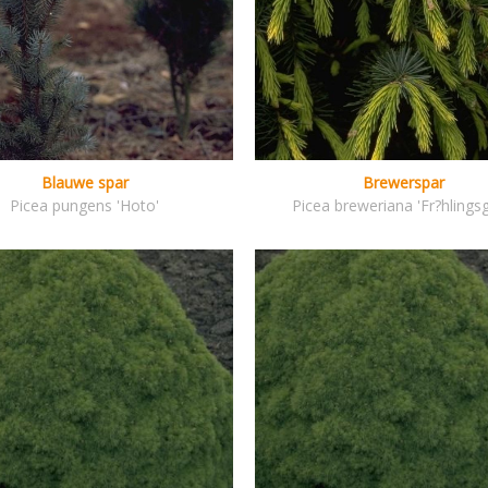
Blauwe spar
Brewerspar
Picea pungens 'Hoto'
Picea breweriana 'Fr?hlingsg