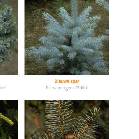
Blauwe spar
ate'
Picea pungens 'Edith'