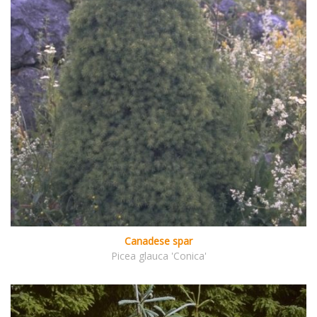
Canadese spar
Picea glauca 'Conica'