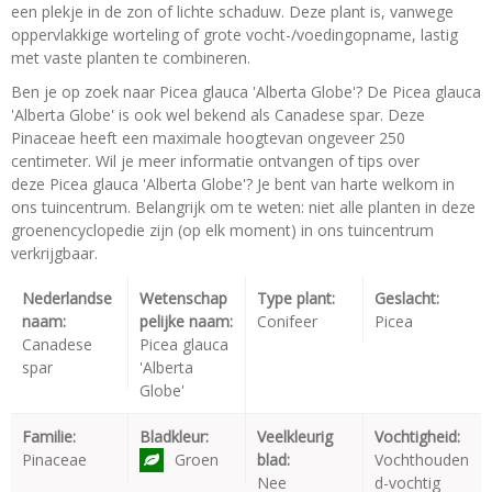
een plekje in de zon of lichte schaduw. Deze plant is, vanwege
oppervlakkige worteling of grote vocht-/voedingopname, lastig
met vaste planten te combineren.
Ben je op zoek naar Picea glauca 'Alberta Globe'? De Picea glauca
'Alberta Globe' is ook wel bekend als Canadese spar. Deze
Pinaceae heeft een maximale hoogtevan ongeveer 250
centimeter. Wil je meer informatie ontvangen of tips over
deze Picea glauca 'Alberta Globe'? Je bent van harte welkom in
ons tuincentrum. Belangrijk om te weten: niet alle planten in deze
groenencyclopedie zijn (op elk moment) in ons tuincentrum
verkrijgbaar.
Nederlandse
Wetenschap
Type plant:
Geslacht:
naam:
pelijke naam:
Conifeer
Picea
Canadese
Picea glauca
spar
'Alberta
Globe'
Familie:
Bladkleur:
Veelkleurig
Vochtigheid:
Pinaceae
Groen
blad:
Vochthouden
Nee
d-vochtig