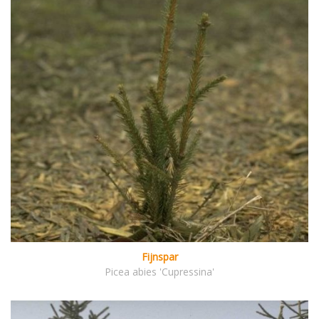
Fijnspar
Picea abies 'Cupressina'