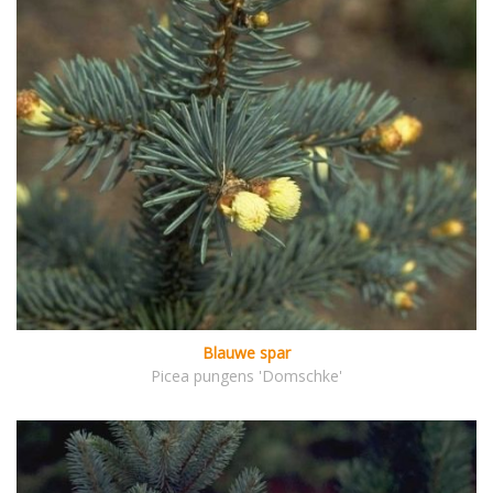
Blauwe spar
Picea pungens 'Domschke'