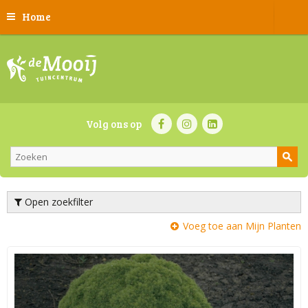
Home
Volg ons op
Open zoekfilter
Voeg toe aan Mijn Planten