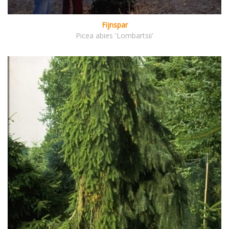
Fijnspar
Picea abies 'Lombartsii'