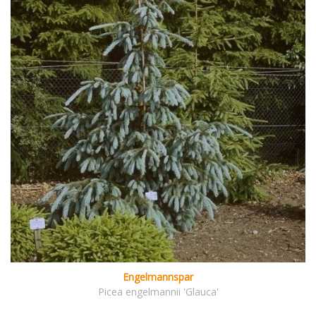
Engelmannspar
Picea engelmannii 'Glauca'