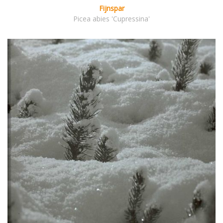
Fijnspar
Picea abies 'Cupressina'