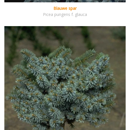
Blauwe spar
Picea pungens f. glauca