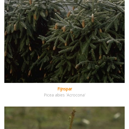
Fijnspar
Picea abies 'Acrocona'