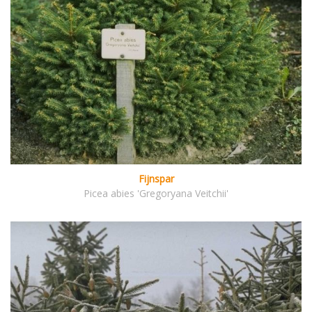
Fijnspar
Picea abies 'Gregoryana Veitchii'