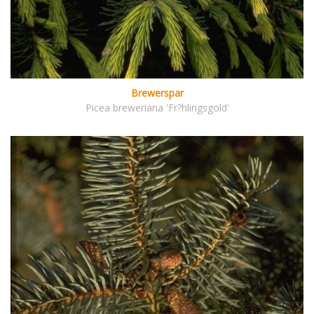
Brewerspar
Picea breweriana 'Fr?hlingsgold'