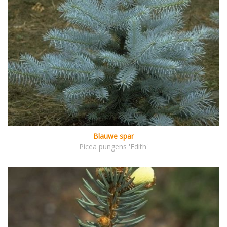
Blauwe spar
Picea pungens 'Edith'