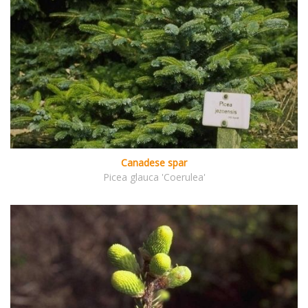
Canadese spar
Picea glauca 'Coerulea'