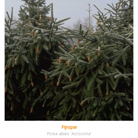
Fijnspar
Picea abies 'Acrocona'