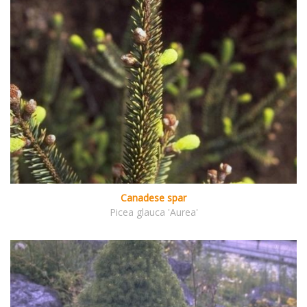
Canadese spar
Picea glauca 'Aurea'