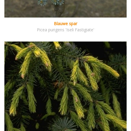
Blauwe spar
Picea pungens 'Iseli Fastigiate'