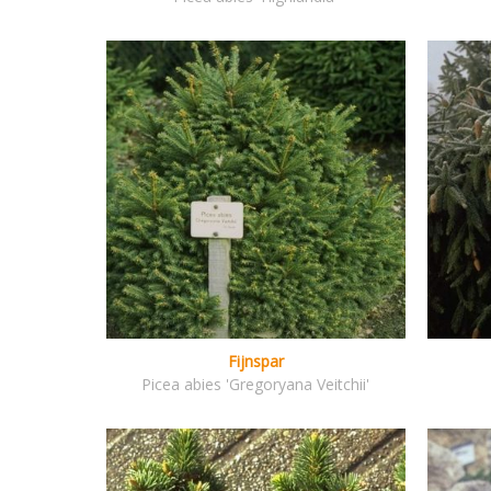
Fijnspar
Picea abies 'Gregoryana Veitchii'