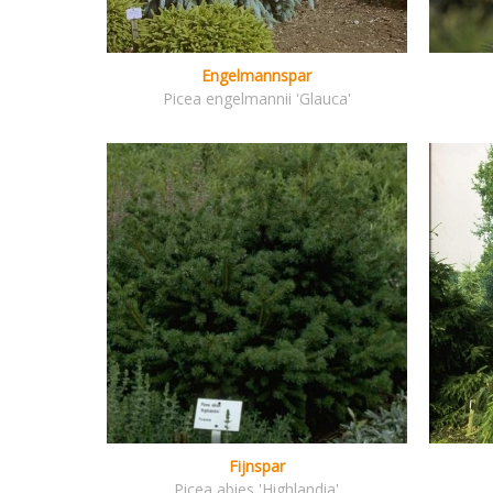
Engelmannspar
Picea engelmannii 'Glauca'
Fijnspar
Picea abies 'Highlandia'