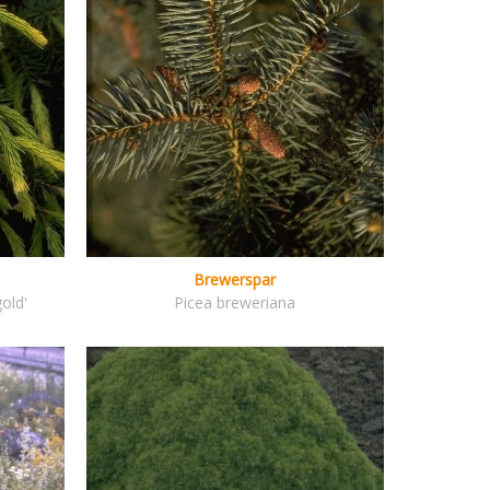
Brewerspar
old'
Picea breweriana