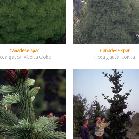
Canadese spar
Canadese spar
icea glauca 'Alberta Globe'
Picea glauca 'Conica'