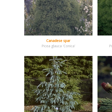
Canadese spar
Picea glauca 'Conica'
P