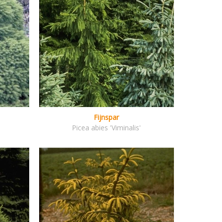
Fijnspar
Picea abies 'Viminalis'