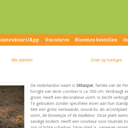
lantenkaart/App
Vacatures
Bloemen bestellen
I
Alle planten
Zoek op tuintype
De nederlandse naam is
Sitkaspar
, familie van de P
hoogte van deze
conifeer
is ca. 500 cm. Verdraagt ee
groen. Heeft een decoratieve vorm. Is slecht verkrijg
Te gebruiken zonder specifieke eisen aan hun standp
Met een grote sierwaarde, vooral bv. als accentplan
vorm, de bloeiwijze of de bladkleur. Deze plant wen
zandige bodem. Heeft een voorkeur voor neutrale tot 
zon of lichte schaduw. Deze plant is, vanwege oppe