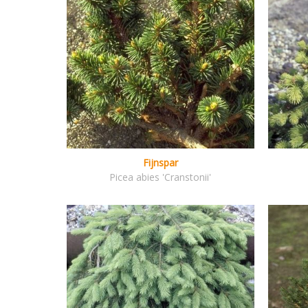
Fijnspar
Picea abies 'Cranstonii'