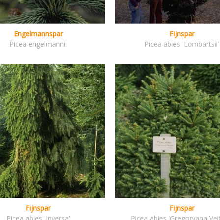
Engelmannspar
Fijnspar
Picea engelmannii
Picea abies 'Lombartsii'
Fijnspar
Fijnspar
Picea abies 'Inversa'
Picea abies 'Gregoryana Veit