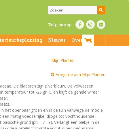
Volg ons op
nterieurbeplanting
Nieuws
Over ons
Mijn Planten
Voeg toe aan Mijn Planten
inaceae. De bladeren zijn zilverblauw. De volwassen
n temperatuur tot -25 gr. C. en blijft de gehele winter
baar.
laats.
t in het openbaar groen en in de tuin vanwege de mooie
st een matig voedselrijke, droge tot vochthoudende,
basische grond (ph = 7 - 9). Verlangt een plekje in de
rvlakkige worteling of grote vocht-/voedingopname,