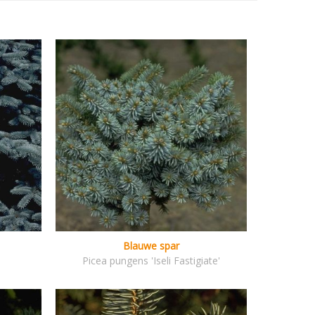
Blauwe spar
Picea pungens 'Iseli Fastigiate'