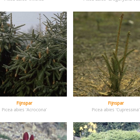
Fijnspar
Fijnspar
Picea abies 'Acrocona'
Picea abies 'Cupressina'