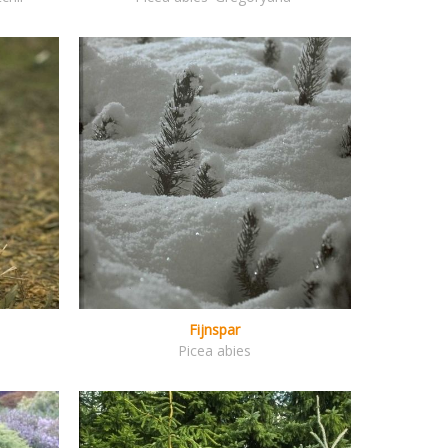
Fijnspar
Picea abies