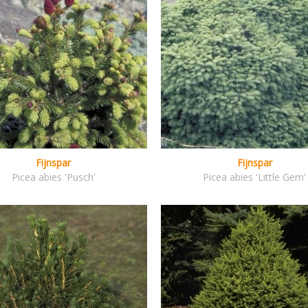
Fijnspar
Fijnspar
Picea abies 'Pusch'
Picea abies 'Little Gem'