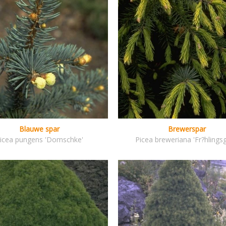
Blauwe spar
Brewerspar
icea pungens 'Domschke'
Picea breweriana 'Fr?hlingsg