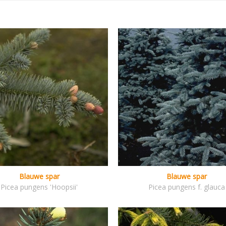
Blauwe spar
Blauwe spar
Picea pungens 'Hoopsii'
Picea pungens f. glauca