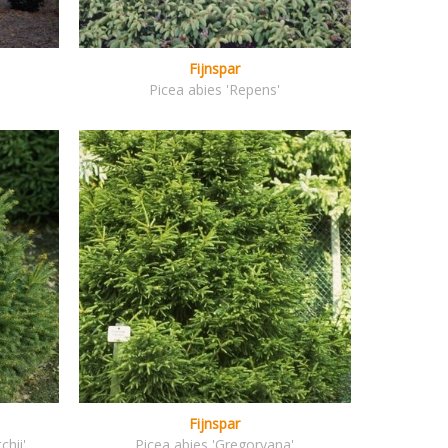
Fijnspar
Picea abies 'Repens'
Fijnspar
chii'
Picea abies 'Gregoryana'