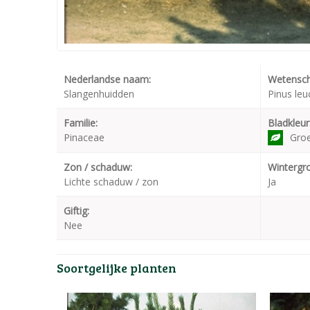
Nederlandse naam:
Wetensch
Slangenhuidden
Pinus le
Familie:
Bladkleur
Pinaceae
Gro
Zon / schaduw:
Wintergr
Lichte schaduw / zon
Ja
Giftig:
Nee
Soortgelijke planten