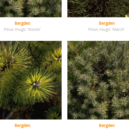
Bergden
Bergden
Pinus mugo 'Kissen'
Pinus mugo 'March'
Bergden
Bergden