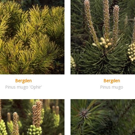
Bergden
Bergden
Pinus mugo 'Ophir'
Pinus mugo