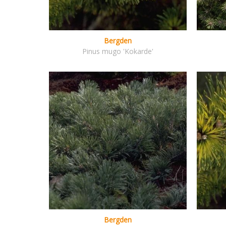
Bergden
Pinus mugo 'Kokarde'
Bergden