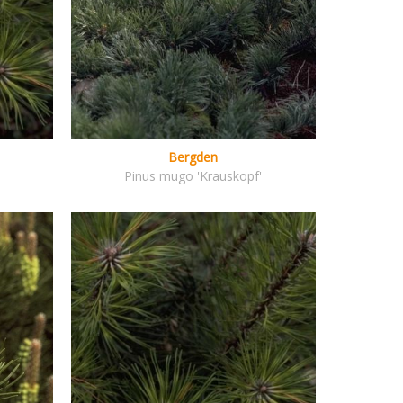
Bergden
Pinus mugo 'Krauskopf'