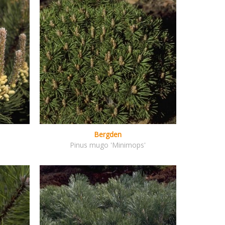
Bergden
Pinus mugo 'Minimops'