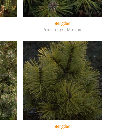
Bergden
Pinus mugo 'Marand'
Bergden