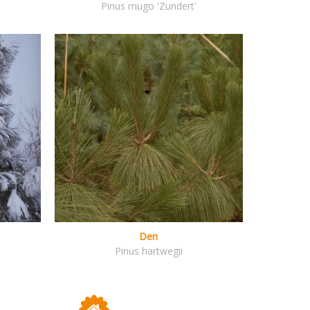
Pinus mugo 'Zundert'
Den
Pinus hartwegii