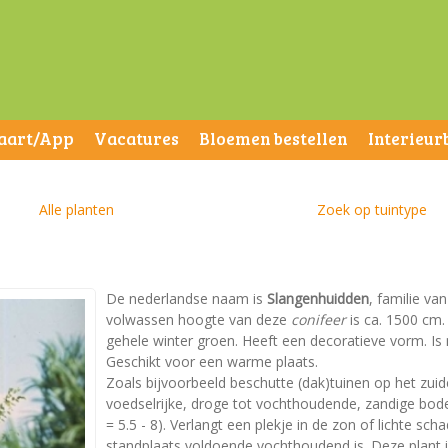
aart/App
Vacatures
Bloemen bestellen
Interieur
Alle planten
Zoek op tuintype
De nederlandse naam is
Slangenhuidden
, familie va
volwassen hoogte van deze
conifeer
is ca. 1500 cm. 
gehele winter groen. Heeft een decoratieve vorm. Is 
Geschikt voor een warme plaats.
Zoals bijvoorbeeld beschutte (dak)tuinen op het zui
voedselrijke, droge tot vochthoudende, zandige bodem
= 5.5 - 8). Verlangt een plekje in de zon of lichte sc
standplaats voldoende vochthoudend is. Deze plant i