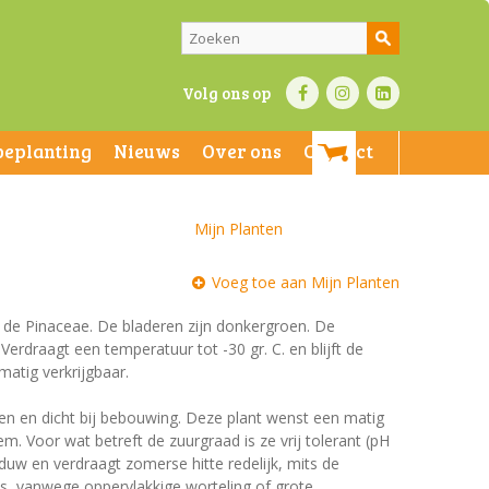
Volg ons op
beplanting
Nieuws
Over ons
Contact
Mijn Planten
Voeg toe aan Mijn Planten
n de Pinaceae. De bladeren zijn donkergroen. De
Verdraagt een temperatuur tot -30 gr. C. en blijft de
matig verkrijgbaar.
den en dicht bij bebouwing. Deze plant wenst een matig
. Voor wat betreft de zuurgraad is ze vrij tolerant (pH
haduw en verdraagt zomerse hitte redelijk, mits de
s, vanwege oppervlakkige worteling of grote