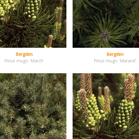
Bergden
Bergden
Pinus mugo 'March'
Pinus mugo 'Marand'