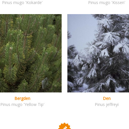
Pinus mugo 'Kokarde'
Pinus mugo 'Kissen'
Bergden
Den
Pinus mugo 'Yellow Tip'
Pinus jeffreyi