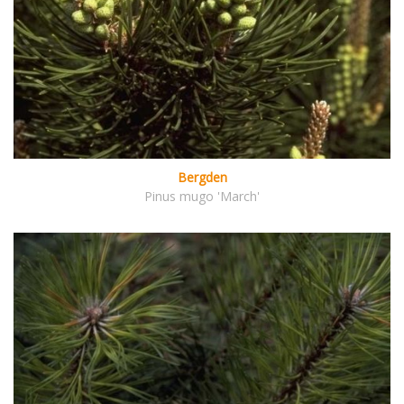
Bergden
Pinus mugo 'March'