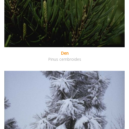
Den
Pinus cembroides