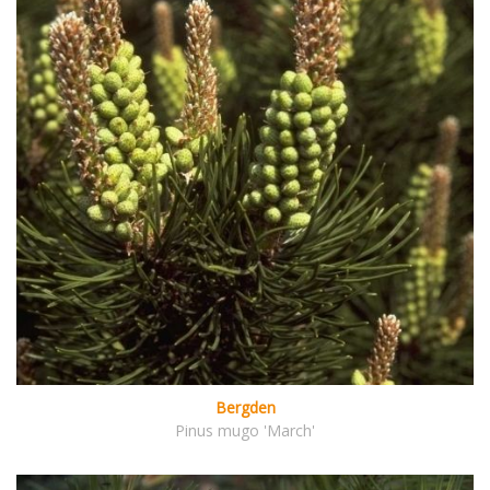
Bergden
Pinus mugo 'March'