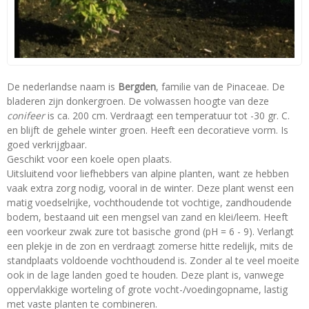
De nederlandse naam is
Bergden
, familie van de Pinaceae. De
bladeren zijn donkergroen. De volwassen hoogte van deze
conifeer
is ca. 200 cm. Verdraagt een temperatuur tot -30 gr. C.
en blijft de gehele winter groen. Heeft een decoratieve vorm. Is
goed verkrijgbaar.
Geschikt voor een koele open plaats.
Uitsluitend voor liefhebbers van alpine planten, want ze hebben
vaak extra zorg nodig, vooral in de winter. Deze plant wenst een
matig voedselrijke, vochthoudende tot vochtige, zandhoudende
bodem, bestaand uit een mengsel van zand en klei/leem. Heeft
een voorkeur zwak zure tot basische grond (pH = 6 - 9). Verlangt
een plekje in de zon en verdraagt zomerse hitte redelijk, mits de
standplaats voldoende vochthoudend is. Zonder al te veel moeite
ook in de lage landen goed te houden. Deze plant is, vanwege
oppervlakkige worteling of grote vocht-/voedingopname, lastig
met vaste planten te combineren.