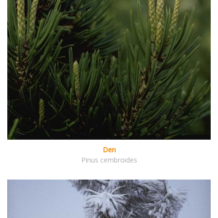
Den
Pinus cembroides