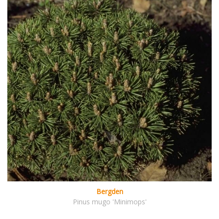
Bergden
Pinus mugo 'Minimops'