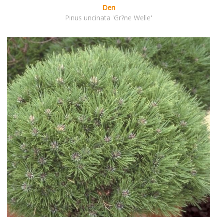
Den
Pinus uncinata 'Gr?ne Welle'