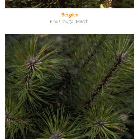
Bergden
Pinus mugo 'March'