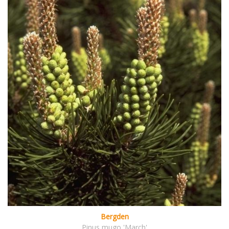
Bergden
Pinus mugo 'March'