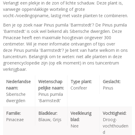
Verlangt een plekje in de zon of lichte schaduw. Deze plant is,
vanwege oppervlakkige worteling of grote
vocht-/voedingopname, lastig met vaste planten te combineren.
Ben je op zoek naar Pinus pumila 'Barmstedt'? De Pinus pumila
'Barmstedt' is ook wel bekend als Siberische dwergden. Deze
Pinaceae heeft een maximale hoogtevan ongeveer 300
centimeter. Wil je meer informatie ontvangen of tips over
deze Pinus pumila 'Barmstedt'? Je bent van harte welkom in ons
tuincentrum. Belangrijk om te weten: niet alle planten in deze
groenencyclopedie zijn (op elk moment) in ons tuincentrum
verkrijgbaar.
Nederlandse
Wetenschap
Type plant:
Geslacht:
naam:
pelijke naam:
Conifeer
Pinus
Siberische
Pinus pumila
dwergden
'Barmstedt'
Familie:
Bladkleur:
Veelkleurig
Vochtigheid:
Pinaceae
Blauw, Grijs
blad:
Droog-
Nee
vochthouden
d