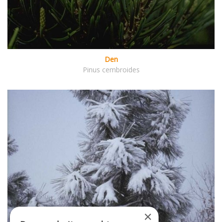
Den
Pinus cembroides
×