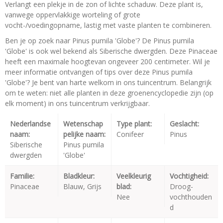
Verlangt een plekje in de zon of lichte schaduw. Deze plant is,
vanwege oppervlakkige worteling of grote
vocht-/voedingopname, lastig met vaste planten te combineren.
Ben je op zoek naar Pinus pumila 'Globe'? De Pinus pumila
'Globe' is ook wel bekend als Siberische dwergden. Deze Pinaceae
heeft een maximale hoogtevan ongeveer 200 centimeter. Wil je
meer informatie ontvangen of tips over deze Pinus pumila
'Globe'? Je bent van harte welkom in ons tuincentrum. Belangrijk
om te weten: niet alle planten in deze groenencyclopedie zijn (op
elk moment) in ons tuincentrum verkrijgbaar.
Nederlandse
Wetenschap
Type plant:
Geslacht:
naam:
pelijke naam:
Conifeer
Pinus
Siberische
Pinus pumila
dwergden
'Globe'
Familie:
Bladkleur:
Veelkleurig
Vochtigheid:
Pinaceae
Blauw, Grijs
blad:
Droog-
Nee
vochthouden
d