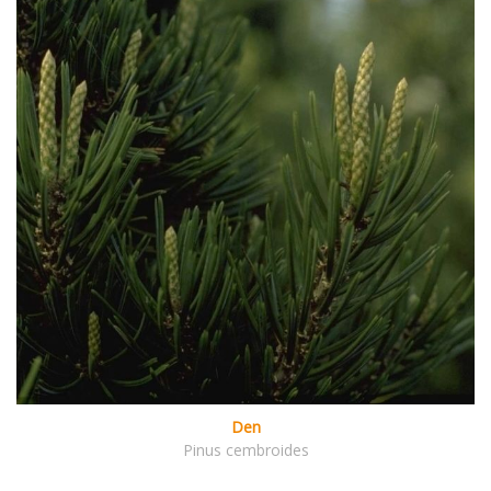
Den
Pinus cembroides