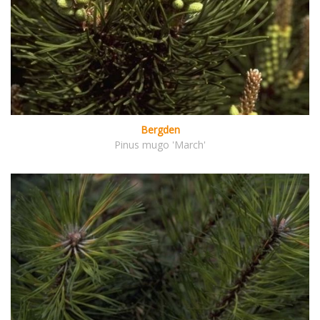
Bergden
Pinus mugo 'March'