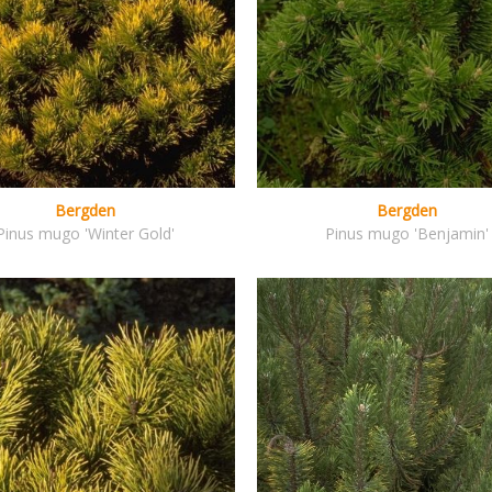
Bergden
Bergden
Pinus mugo 'Winter Gold'
Pinus mugo 'Benjamin'