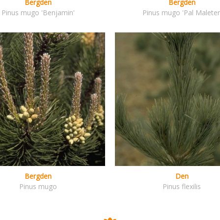
Bergden
Bergden
Pinus mugo 'Benjamin'
Pinus mugo 'Pal Maleter
Bergden
Den
Pinus mugo
Pinus flexilis