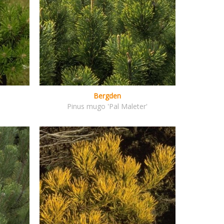
Bergden
Pinus mugo 'Pal Maleter'