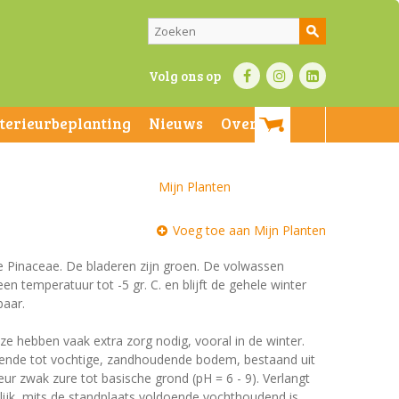
Volg ons op
nterieurbeplanting
Nieuws
Over ons
Mijn Planten
Voeg toe aan Mijn Planten
de Pinaceae. De bladeren zijn groen. De volwassen
en temperatuur tot -5 gr. C. en blijft de gehele winter
baar.
 ze hebben vaak extra zorg nodig, vooral in de winter.
dende tot vochtige, zandhoudende bodem, bestaand uit
r zwak zure tot basische grond (pH = 6 - 9). Verlangt
lijk, mits de standplaats voldoende vochthoudend is.