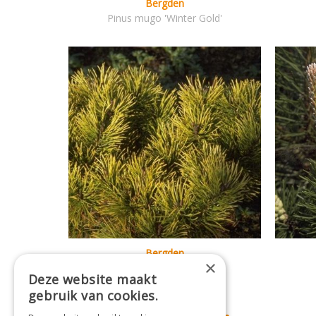
Bergden
Pinus mugo 'Winter Gold'
Bergden
×
Pinus mugo 'Ophir'
Deze website maakt
gebruik van cookies.