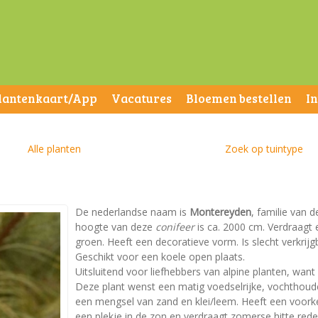
lantenkaart/App
Vacatures
Bloemen bestellen
I
Alle planten
Zoek op tuintype
De nederlandse naam is
Montereyden
, familie van 
hoogte van deze
conifeer
is ca. 2000 cm. Verdraagt e
groen. Heeft een decoratieve vorm. Is slecht verkrijg
Geschikt voor een koele open plaats.
Uitsluitend voor liefhebbers van alpine planten, want
Deze plant wenst een matig voedselrijke, vochthou
een mengsel van zand en klei/leem. Heeft een voorkeu
een plekje in de zon en verdraagt zomerse hitte rede