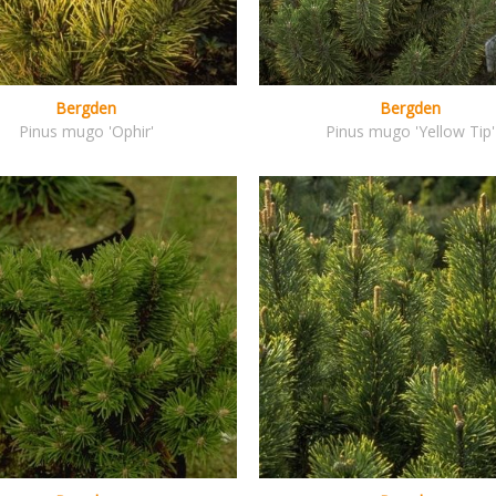
Bergden
Bergden
Pinus mugo 'Ophir'
Pinus mugo 'Yellow Tip'