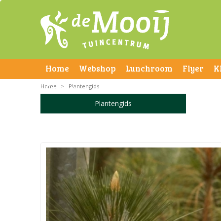
Home
Webshop
Lunchroom
Flyer
K
Home
Contact
>
Plantengids
Plantengids