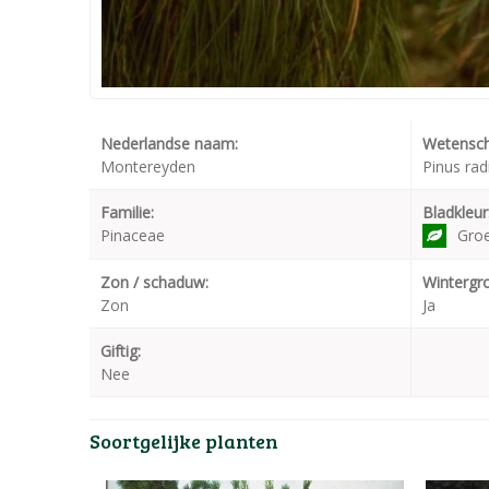
Nederlandse naam:
Wetensch
Montereyden
Pinus rad
Familie:
Bladkleur
Pinaceae
Gro
Zon / schaduw:
Wintergr
Zon
Ja
Giftig:
Nee
Soortgelijke planten