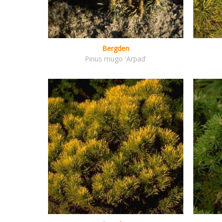
Bergden
Pinus mugo 'Arpad'