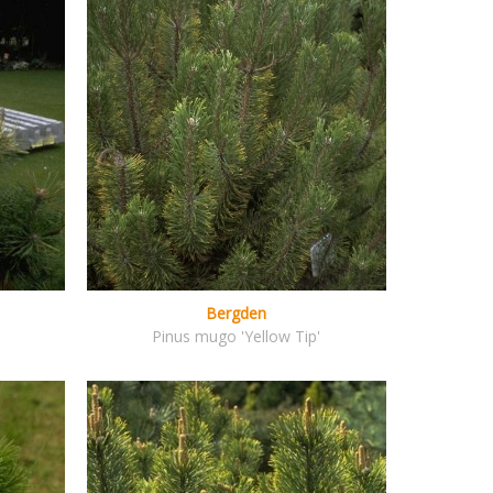
Bergden
Pinus mugo 'Yellow Tip'