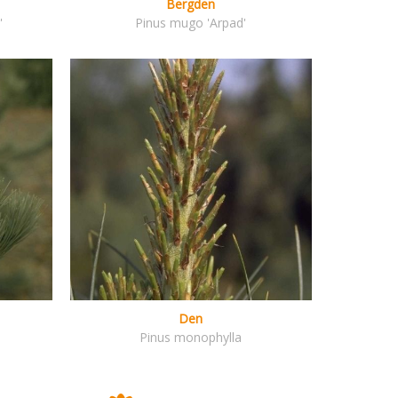
Bergden
'
Pinus mugo 'Arpad'
Den
Pinus monophylla