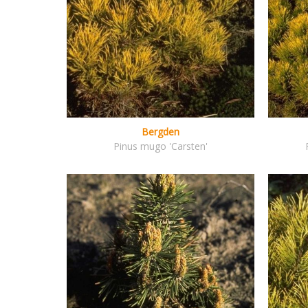
Bergden
Pinus mugo 'Carsten'