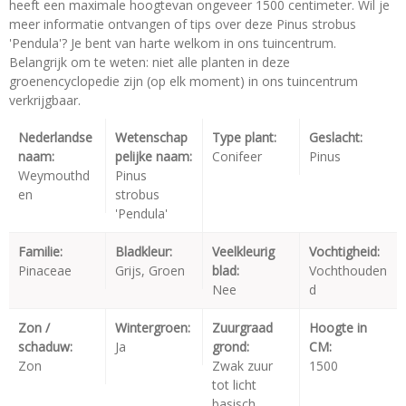
heeft een maximale hoogtevan ongeveer 1500 centimeter. Wil je
meer informatie ontvangen of tips over deze Pinus strobus
'Pendula'? Je bent van harte welkom in ons tuincentrum.
Belangrijk om te weten: niet alle planten in deze
groenencyclopedie zijn (op elk moment) in ons tuincentrum
verkrijgbaar.
Nederlandse
Wetenschap
Type plant:
Geslacht:
naam:
pelijke naam:
Conifeer
Pinus
Weymouthd
Pinus
en
strobus
'Pendula'
Familie:
Bladkleur:
Veelkleurig
Vochtigheid:
Pinaceae
Grijs, Groen
blad:
Vochthouden
Nee
d
Zon /
Wintergroen:
Zuurgraad
Hoogte in
schaduw:
Ja
grond:
CM:
Zon
Zwak zuur
1500
tot licht
basisch