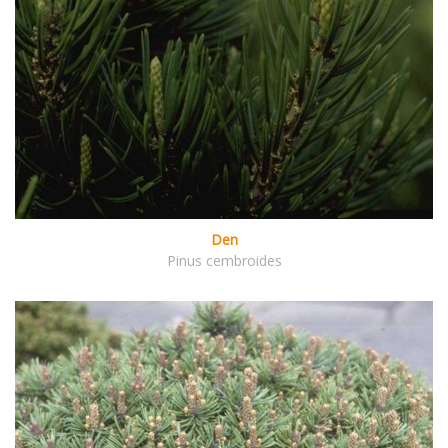
Den
Pinus cembroides