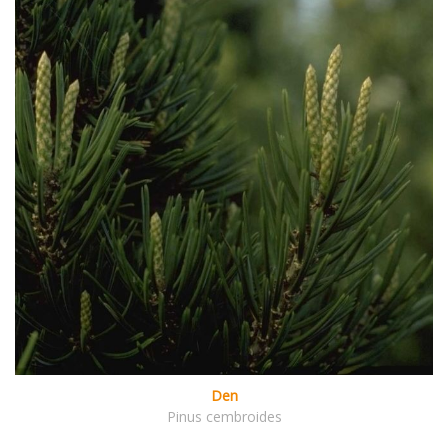
Den
Pinus cembroides