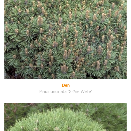
Den
Pinus uncinata 'Gr?ne Welle'