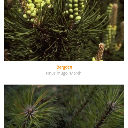
Bergden
Pinus mugo 'March'