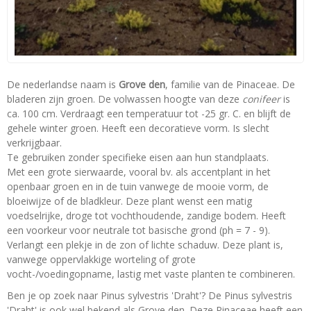
De nederlandse naam is
Grove den
, familie van de Pinaceae. De
bladeren zijn groen. De volwassen hoogte van deze
conifeer
is
ca. 100 cm. Verdraagt een temperatuur tot -25 gr. C. en blijft de
gehele winter groen. Heeft een decoratieve vorm. Is slecht
verkrijgbaar.
Te gebruiken zonder specifieke eisen aan hun standplaats.
Met een grote sierwaarde, vooral bv. als accentplant in het
openbaar groen en in de tuin vanwege de mooie vorm, de
bloeiwijze of de bladkleur. Deze plant wenst een matig
voedselrijke, droge tot vochthoudende, zandige bodem. Heeft
een voorkeur voor neutrale tot basische grond (ph = 7 - 9).
Verlangt een plekje in de zon of lichte schaduw. Deze plant is,
vanwege oppervlakkige worteling of grote
vocht-/voedingopname, lastig met vaste planten te combineren.
Ben je op zoek naar Pinus sylvestris 'Draht'? De Pinus sylvestris
'Draht' is ook wel bekend als Grove den. Deze Pinaceae heeft een