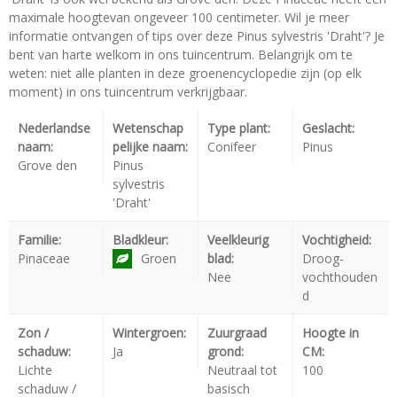
maximale hoogtevan ongeveer 100 centimeter. Wil je meer
informatie ontvangen of tips over deze Pinus sylvestris 'Draht'? Je
bent van harte welkom in ons tuincentrum. Belangrijk om te
weten: niet alle planten in deze groenencyclopedie zijn (op elk
moment) in ons tuincentrum verkrijgbaar.
Nederlandse
Wetenschap
Type plant:
Geslacht:
naam:
pelijke naam:
Conifeer
Pinus
Grove den
Pinus
sylvestris
'Draht'
Familie:
Bladkleur:
Veelkleurig
Vochtigheid:
Pinaceae
Groen
blad:
Droog-
Nee
vochthouden
d
Zon /
Wintergroen:
Zuurgraad
Hoogte in
schaduw:
Ja
grond:
CM:
Lichte
Neutraal tot
100
schaduw /
basisch