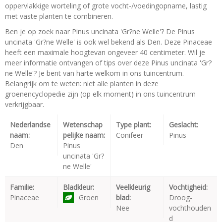
oppervlakkige worteling of grote vocht-/voedingopname, lastig
met vaste planten te combineren.
Ben je op zoek naar Pinus uncinata 'Gr?ne Welle'? De Pinus
uncinata 'Gr?ne Welle' is ook wel bekend als Den. Deze Pinaceae
heeft een maximale hoogtevan ongeveer 40 centimeter. Wil je
meer informatie ontvangen of tips over deze Pinus uncinata 'Gr?
ne Welle'? Je bent van harte welkom in ons tuincentrum.
Belangrijk om te weten: niet alle planten in deze
groenencyclopedie zijn (op elk moment) in ons tuincentrum
verkrijgbaar.
Nederlandse
Wetenschap
Type plant:
Geslacht:
naam:
pelijke naam:
Conifeer
Pinus
Den
Pinus
uncinata 'Gr?
ne Welle'
Familie:
Bladkleur:
Veelkleurig
Vochtigheid:
Pinaceae
Groen
blad:
Droog-
Nee
vochthouden
d