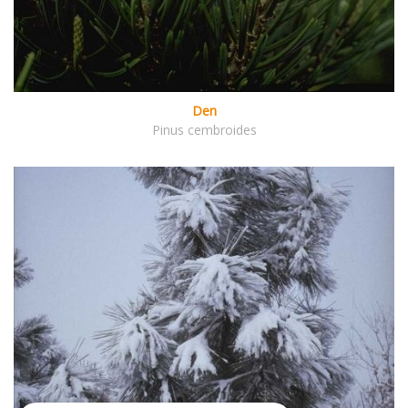
Den
Pinus cembroides