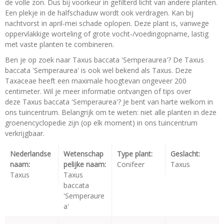
de volle zon. Dus bij voorkeur in gefilterd licht van andere planten.
Een plekje in de halfschaduw wordt ook verdragen. Kan bij
nachtvorst in april-mei schade oplopen. Deze plant is, vanwege
oppervlakkige worteling of grote vocht-/voedingopname, lastig
met vaste planten te combineren.
Ben je op zoek naar Taxus baccata 'Semperaurea'? De Taxus
baccata 'Semperaurea' is ook wel bekend als Taxus. Deze
Taxaceae heeft een maximale hoogtevan ongeveer 200
centimeter. Wil je meer informatie ontvangen of tips over
deze Taxus baccata 'Semperaurea'? Je bent van harte welkom in
ons tuincentrum. Belangrijk om te weten: niet alle planten in deze
groenencyclopedie zijn (op elk moment) in ons tuincentrum
verkrijgbaar.
Nederlandse
Wetenschap
Type plant:
Geslacht:
naam:
pelijke naam:
Conifeer
Taxus
Taxus
Taxus
baccata
'Semperaure
a'