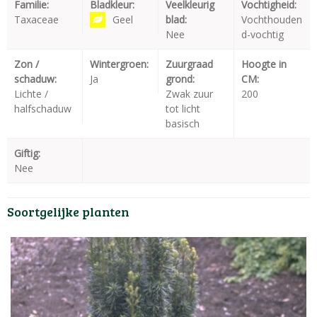
Familie:
Bladkleur:
Veelkleurig
Vochtigheid:
Taxaceae
Geel
blad:
Vochthouden
Nee
d-vochtig
Zon /
Wintergroen:
Zuurgraad
Hoogte in
schaduw:
Ja
grond:
CM:
Lichte /
Zwak zuur
200
halfschaduw
tot licht
basisch
Giftig:
Nee
Soortgelijke planten