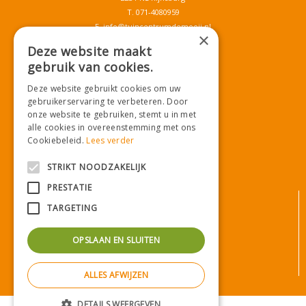
T.
071-4080959
E.
info@tuincentrumdemooij.nl
×
Deze website maakt
gebruik van cookies.
Download onze App!
Deze website gebruikt cookies om uw
gebruikerservaring te verbeteren. Door
onze website te gebruiken, stemt u in met
alle cookies in overeenstemming met ons
Cookiebeleid.
Lees verder
STRIKT NOODZAKELIJK
PRESTATIE
© Tuincentrum De Mooij
TARGETING
Algemene voorwaarden
Privacy statement
OPSLAAN EN SLUITEN
Bezorginformatie
Betaalinformatie
ALLES AFWIJZEN
Privacy policy
Green Solutions
|
Tuincentrum Overzicht
DETAILS WEERGEVEN