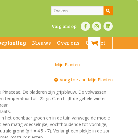
Volg ons op
beplanting
Nieuws
Over ons
Contact
Mijn Planten
Voeg toe aan Mijn Planten
de Pinaceae. De bladeren zijn grijsblauw. De volwassen
n temperatuur tot -25 gr. C. en blijft de gehele winter
baar.
laats.
t in het openbaar groen en in de tuin vanwege de mooie
st een matig voedselrijke, vochthoudende tot vochtige,
rale grond (pH = 4.5 - 7). Verlangt een plekje in de zon
met 'rotstuin' planten.