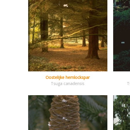
Oostelijke hemlockspar
Tsuga canadensis
T