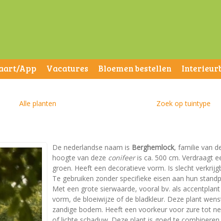
aart/App
Vacatures
Bloemen bestellen
Interieur
Alle planten
Zoek op tuintype
De nederlandse naam is
Berghemlock
, familie van 
hoogte van deze
conifeer
is ca. 500 cm. Verdraagt ee
groen. Heeft een decoratieve vorm. Is slecht verkrijg
Te gebruiken zonder specifieke eisen aan hun standp
Met een grote sierwaarde, vooral bv. als accentplan
vorm, de bloeiwijze of de bladkleur. Deze plant wen
zandige bodem. Heeft een voorkeur voor zure tot neut
of lichte schaduw. Deze plant is goed te combineren 