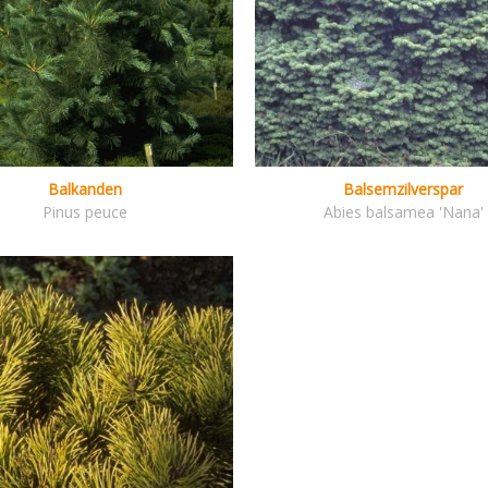
Balkanden
Balsemzilverspar
Pinus peuce
Abies balsamea 'Nana'