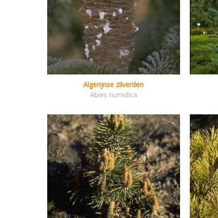
Algerijnse zilverden
Abies numidica