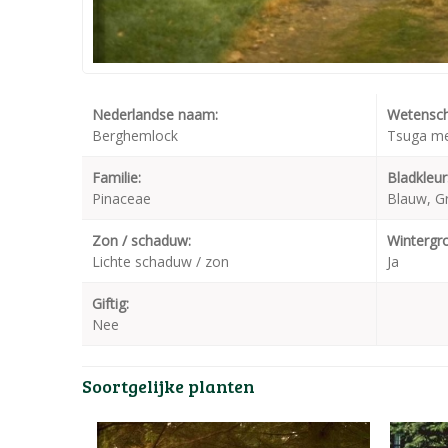
Nederlandse naam:
Wetensch
Berghemlock
Tsuga mer
Familie:
Bladkleur
Pinaceae
Blauw, Gr
Zon / schaduw:
Wintergr
Lichte schaduw / zon
Ja
Giftig:
Nee
Soortgelijke planten