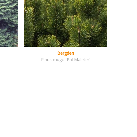
Bergden
Pinus mugo 'Pal Maleter'