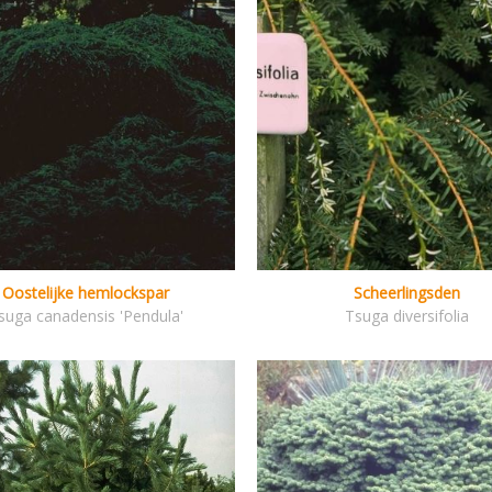
Oostelijke hemlockspar
Scheerlingsden
suga canadensis 'Pendula'
Tsuga diversifolia