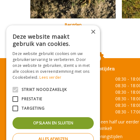
Bergden
×
Pinus mugo 'Arpad'
Deze website maakt
gebruik van cookies.
Deze website gebruikt cookies om uw
gebruikerservaring te verbeteren. Door
onze website te gebruiken, stemt u in met
Openingstijden
alle cookies in overeenstemming met ons
Cookiebeleid.
Lees verder
Maandag
08:30 - 18:0
Dinsdag
08:30 - 18:0
STRIKT NOODZAKELIJK
Woensdag
08:30 - 18:0
Donderdag
08:30 - 18:0
PRESTATIE
Vrijdag
08:30 - 18:0
TARGETING
Zaterdag
08:30 - 17:0
Onze lunchroom sluit een half uur eerder
OPSLAAN EN SLUITEN
dan de winkel!
Toon alle openingstijden
ALLES AFWIJZEN