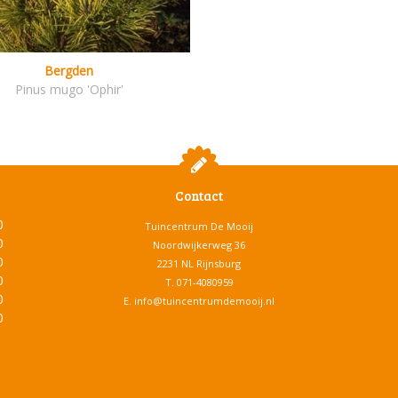
Bergden
Pinus mugo 'Ophir'
Contact
0
Tuincentrum De Mooij
0
Noordwijkerweg 36
0
2231 NL Rijnsburg
0
T.
071-4080959
0
E.
info@tuincentrumdemooij.nl
0