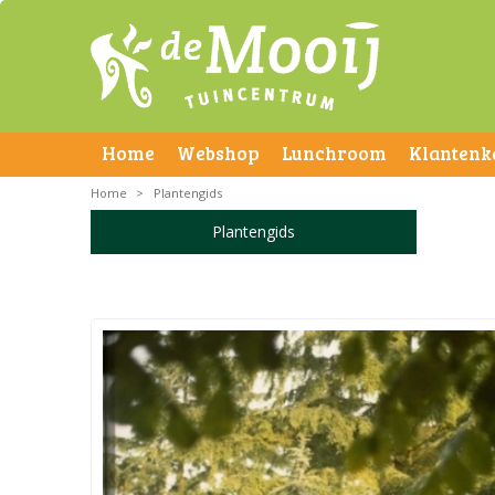
Home
Webshop
Lunchroom
Klantenk
Home
>
Plantengids
Plantengids