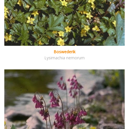
Boswederik
Lysimachia nemorum