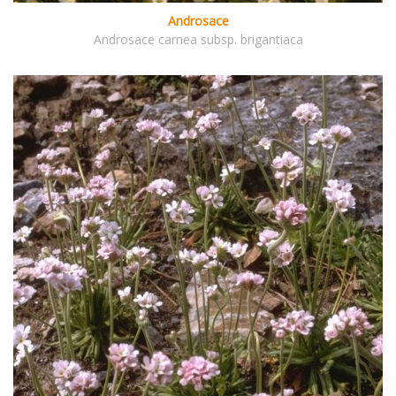
Androsace
Androsace carnea subsp. brigantiaca