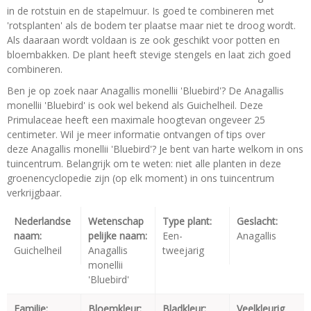
in de rotstuin en de stapelmuur. Is goed te combineren met
'rotsplanten' als de bodem ter plaatse maar niet te droog wordt.
Als daaraan wordt voldaan is ze ook geschikt voor potten en
bloembakken. De plant heeft stevige stengels en laat zich goed
combineren.
Ben je op zoek naar Anagallis monellii 'Bluebird'? De Anagallis
monellii 'Bluebird' is ook wel bekend als Guichelheil. Deze
Primulaceae heeft een maximale hoogtevan ongeveer 25
centimeter. Wil je meer informatie ontvangen of tips over
deze Anagallis monellii 'Bluebird'? Je bent van harte welkom in ons
tuincentrum. Belangrijk om te weten: niet alle planten in deze
groenencyclopedie zijn (op elk moment) in ons tuincentrum
verkrijgbaar.
Nederlandse
Wetenschap
Type plant:
Geslacht:
naam:
pelijke naam:
Een-
Anagallis
Guichelheil
Anagallis
tweejarig
monellii
'Bluebird'
Familie:
Bloemkleur:
Bladkleur:
Veelkleurig