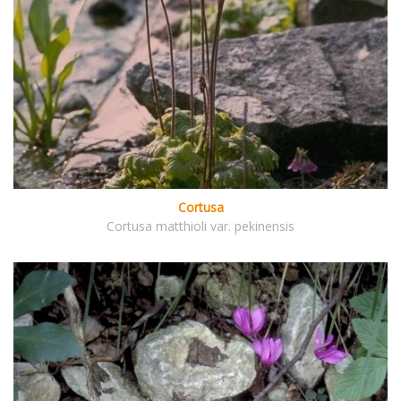
Cortusa
Cortusa matthioli var. pekinensis