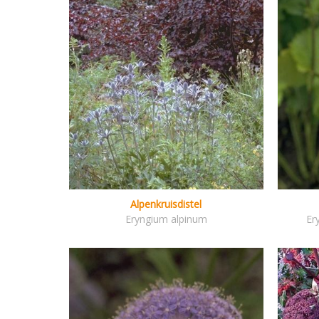
Alpenkruisdistel
Eryngium alpinum
Er