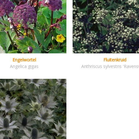
Engelwortel
Fluitenkruid
Angelica gigas
Anthriscus sylvestris 'Ravens