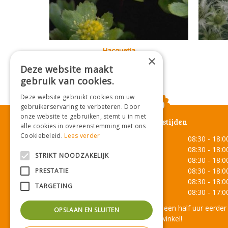
Hacquetia
×
Hacquetia epipactis
Deze website maakt
gebruik van cookies.
Deze website gebruikt cookies om uw
gebruikerservaring te verbeteren. Door
onze website te gebruiken, stemt u in met
Openingstijden
alle cookies in overeenstemming met ons
Cookiebeleid.
Lees verder
Maandag
08:30 - 18:0
Dinsdag
08:30 - 18:0
STRIKT NOODZAKELIJK
Woensdag
08:30 - 18:0
Donderdag
08:30 - 18:0
PRESTATIE
Vrijdag
08:30 - 18:0
TARGETING
Zaterdag
08:30 - 17:0
Onze lunchroom sluit een half uur eerder
OPSLAAN EN SLUITEN
dan de winkel!