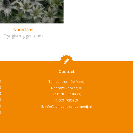
Ivoordistel
Eryngium giganteum
Contact
0
Tuincentrum De Mooij
0
Noordwijkerweg 36
0
2231 NL Rijnsburg
0
T.
071-4080959
0
E.
info@tuincentrumdemooij.nl
0