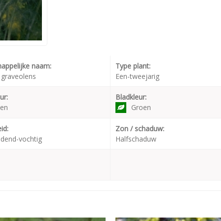
appelijke naam:
Type plant:
graveolens
Een-tweejarig
ur:
Bladkleur:
oen
Groen
id:
Zon / schaduw:
dend-vochtig
Halfschaduw