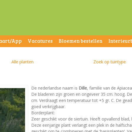
aart/App
Vacatures
Bloemen bestellen
Interieur
Alle planten
Zoek op tuintype
De nederlandse naam is
Dille
, familie van de Apiacea
De bladeren zijn groen en ongeveer 35 cm. hoog. 
cm. Verdraagt een temperatuur tot +5 gr. C. De geadv
goed verkrijgbaar.
Borderplant:
Zeer geschikt voor de siertuin. Heeft opvallend blad,
Deze eenjarige plant verlangt een plek in de halfsch
geschikt om te combineren met de 'basisplanten'. Va