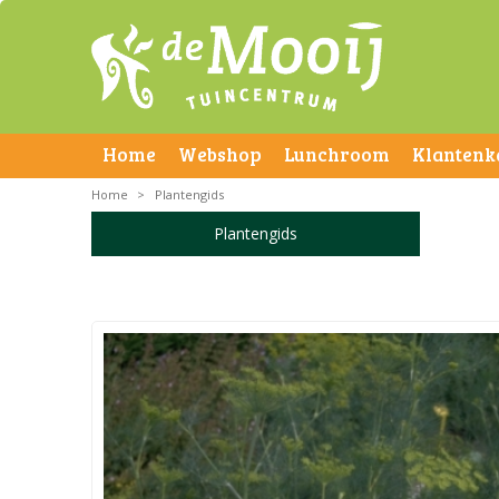
Home
Webshop
Lunchroom
Klantenk
Home
>
Plantengids
Plantengids