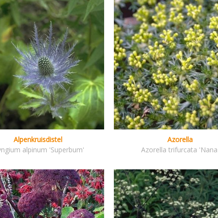
Alpenkruisdistel
Azorella
yngium alpinum 'Superbum'
Azorella trifurcata 'Nana