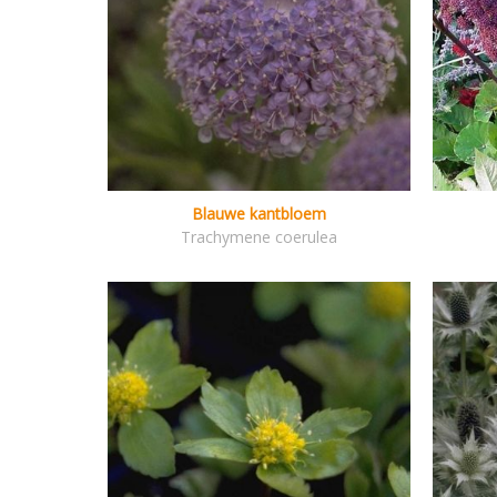
Blauwe kantbloem
Trachymene coerulea