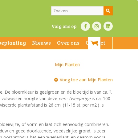
Volg ons op
beplanting
Nieuws
Over ons
Contact
Mijn Planten
Voeg toe aan Mijn Planten
e. De bloemkleur is geelgroen en de bloeitijd is van ca. ?.
De volwassen hoogte van deze
een- tweejarige
is ca. 100
iseerde plantafstand is 26 cm. (11-15 st. per m2.) Is
 bloeiwijze, of vorm en laat zich eenvoudig combineren.
aduw en goed doorlatende, voedselrijke grond. Is zeer
n oorsprong is het een 'weideplant' en daarom vooral