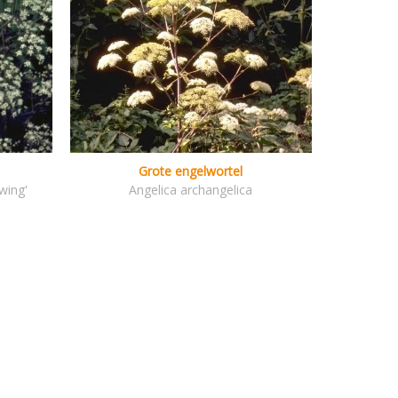
Grote engelwortel
wing'
Angelica archangelica