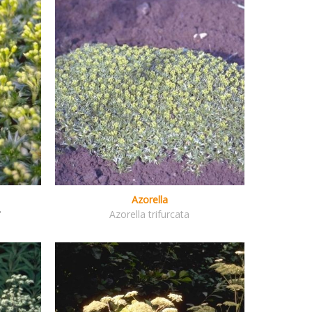
Azorella
'
Azorella trifurcata