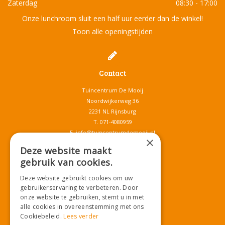
Zaterdag
08:30 - 17:00
Onze lunchroom sluit een half uur eerder dan de winkel!
Toon alle openingstijden
Contact
Tuincentrum De Mooij
Noordwijkerweg 36
2231 NL Rijnsburg
T.
071-4080959
E.
info@tuincentrumdemooij.nl
×
Deze website maakt
gebruik van cookies.
Download onze App!
Deze website gebruikt cookies om uw
gebruikerservaring te verbeteren. Door
onze website te gebruiken, stemt u in met
alle cookies in overeenstemming met ons
Cookiebeleid.
Lees verder