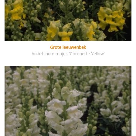
Grote leeuwenbek
Antirrhinum majus 'Coronette Yellow'