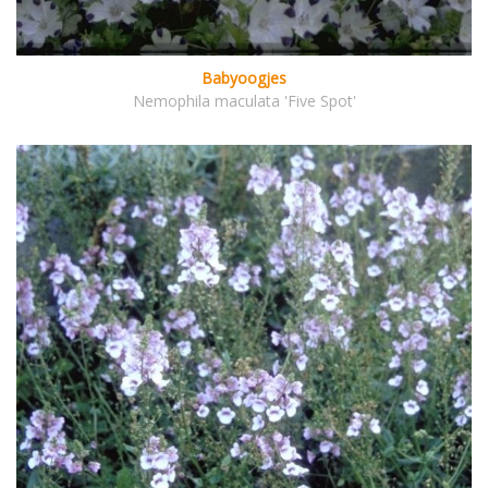
Babyoogjes
Nemophila maculata 'Five Spot'