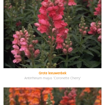
Grote leeuwenbek
Antirrhinum majus 'Coronette Cherry'