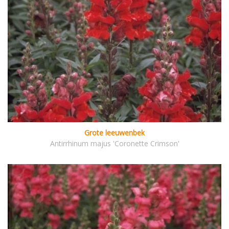
Grote leeuwenbek
Antirrhinum majus 'Coronette Crimson'