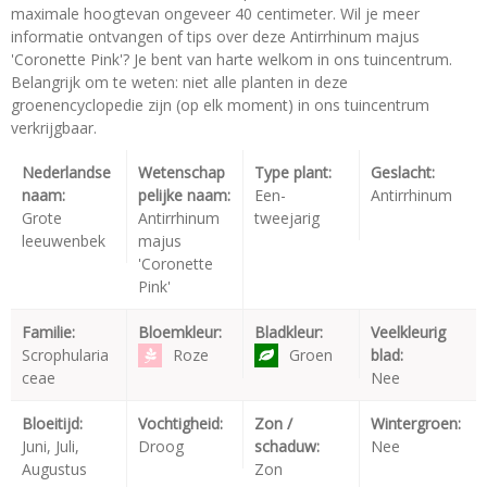
maximale hoogtevan ongeveer 40 centimeter. Wil je meer
informatie ontvangen of tips over deze Antirrhinum majus
'Coronette Pink'? Je bent van harte welkom in ons tuincentrum.
Belangrijk om te weten: niet alle planten in deze
groenencyclopedie zijn (op elk moment) in ons tuincentrum
verkrijgbaar.
Nederlandse
Wetenschap
Type plant:
Geslacht:
naam:
pelijke naam:
Een-
Antirrhinum
Grote
Antirrhinum
tweejarig
leeuwenbek
majus
'Coronette
Pink'
Familie:
Bloemkleur:
Bladkleur:
Veelkleurig
Scrophularia
Roze
Groen
blad:
ceae
Nee
Bloeitijd:
Vochtigheid:
Zon /
Wintergroen:
Juni, Juli,
Droog
schaduw:
Nee
Augustus
Zon