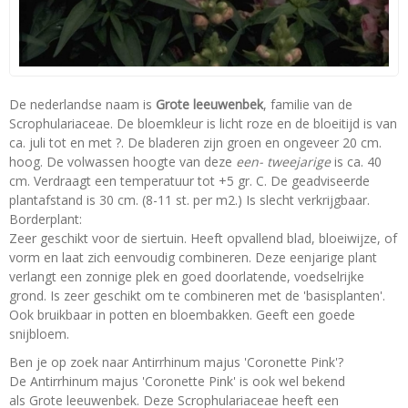
De nederlandse naam is
Grote leeuwenbek
, familie van de
Scrophulariaceae. De bloemkleur is licht roze en de bloeitijd is van
ca. juli tot en met ?. De bladeren zijn groen en ongeveer 20 cm.
hoog. De volwassen hoogte van deze
een- tweejarige
is ca. 40
cm. Verdraagt een temperatuur tot +5 gr. C. De geadviseerde
plantafstand is 30 cm. (8-11 st. per m2.) Is slecht verkrijgbaar.
Borderplant:
Zeer geschikt voor de siertuin. Heeft opvallend blad, bloeiwijze, of
vorm en laat zich eenvoudig combineren. Deze eenjarige plant
verlangt een zonnige plek en goed doorlatende, voedselrijke
grond. Is zeer geschikt om te combineren met de 'basisplanten'.
Ook bruikbaar in potten en bloembakken. Geeft een goede
snijbloem.
Ben je op zoek naar Antirrhinum majus 'Coronette Pink'?
De Antirrhinum majus 'Coronette Pink' is ook wel bekend
als Grote leeuwenbek. Deze Scrophulariaceae heeft een