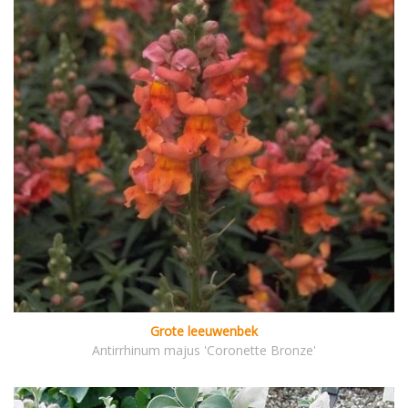
Grote leeuwenbek
Antirrhinum majus 'Coronette Bronze'