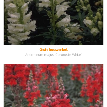
Grote leeuwenbek
Antirrhinum majus 'Coronette White'