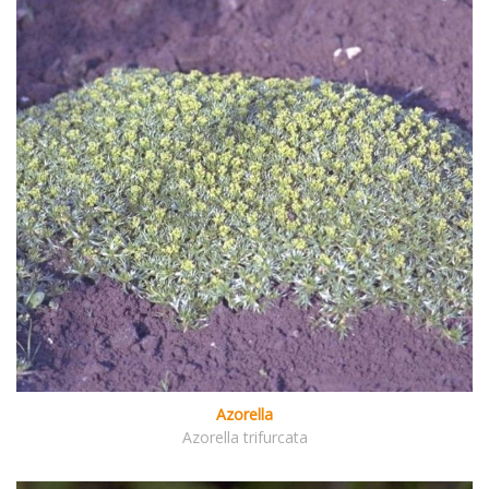
Azorella
Azorella trifurcata