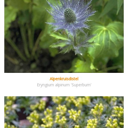
Alpenkruisdistel
Eryngium alpinum 'Superbum'