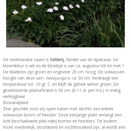
De nederlandse naam is
Selderij
, familie van de Apiaceae. De
bloemkleur is wit en de bloeitijd is van ca. augustus tot en met ?.
De bladeren zijn groen en ongeveer 20 cm. hoog. De volwassen
hoogte van deze
een- tweejarige
is ca. 50 cm. Verdraagt een
temperatuur tot -10 gr. C. en blijft de gehele winter groen. De
geadviseerde plantafstand is 30 cm. (8-11 st. per m2.) Is matig
verkrijgbaar.
Bosrandplant:
Zeer geschikt voor vrij open tuinen met slechts een enkele
volwassen boom of heester. Deze eenjarige plant verlangt een
licht beschaduwde plek nabij bomen en heesters. De bodem
moet voedselrijk, doorlatend en vochthoudend zijn, al wordt een