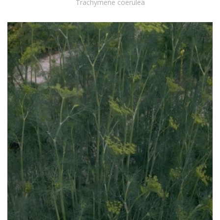
Trachymene coerulea