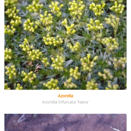
Azorella
Azorella trifurcata 'Nana'