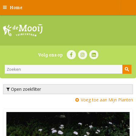
Home
Volg ons op
Open zoekfilter
Voeg toe aan Mijn Planten