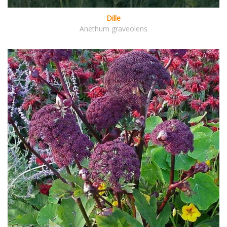
Dille
Anethum graveolens