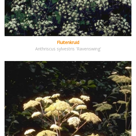
Fluitenkruid
Anthriscus sylvestris 'Ravenswing'