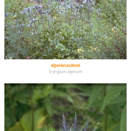
Alpenkruisdistel
Eryngium alpinum