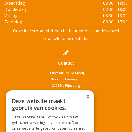
Woensdag
08:30 - 18:00
Donderdag
08:30 - 18:00
Vrijdag
08:30 - 18:00
Zaterdag
08:30 - 17:00
Onze lunchroom sluit een half uur eerder dan de winkel!
Toon alle openingstijden
Contact
Tuincentrum De Mooij
Noordwijkerweg 36
2231 NL Rijnsburg
T.
071-4080959
×
E.
info@tuincentrumdemooij.nl
Deze website maakt
gebruik van cookies.
Deze website gebruikt cookies om uw
Download onze App!
gebruikerservaring te verbeteren. Door
onze website te gebruiken, stemt u in met