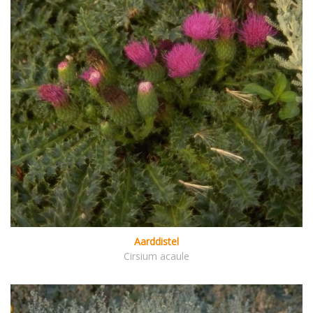
Aarddistel
Cirsium acaule