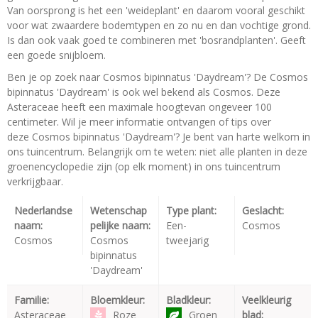
Van oorsprong is het een 'weideplant' en daarom vooral geschikt
voor wat zwaardere bodemtypen en zo nu en dan vochtige grond.
Is dan ook vaak goed te combineren met 'bosrandplanten'. Geeft
een goede snijbloem.
Ben je op zoek naar Cosmos bipinnatus 'Daydream'? De Cosmos
bipinnatus 'Daydream' is ook wel bekend als Cosmos. Deze
Asteraceae heeft een maximale hoogtevan ongeveer 100
centimeter. Wil je meer informatie ontvangen of tips over
deze Cosmos bipinnatus 'Daydream'? Je bent van harte welkom in
ons tuincentrum. Belangrijk om te weten: niet alle planten in deze
groenencyclopedie zijn (op elk moment) in ons tuincentrum
verkrijgbaar.
Nederlandse
Wetenschap
Type plant:
Geslacht:
naam:
pelijke naam:
Een-
Cosmos
Cosmos
Cosmos
tweejarig
bipinnatus
'Daydream'
Familie:
Bloemkleur:
Bladkleur:
Veelkleurig
Asteraceae
Roze
Groen
blad: