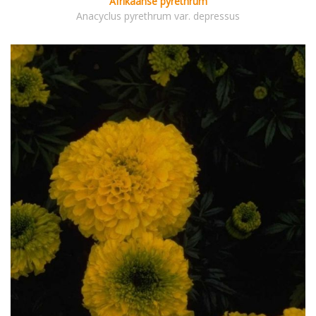
Afrikaanse pyrethrum
Anacyclus pyrethrum var. depressus