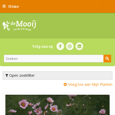
Home
Volg ons op
Open zoekfilter
Voeg toe aan Mijn Planten