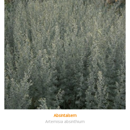
Absintalsem
Artemisia absinthium