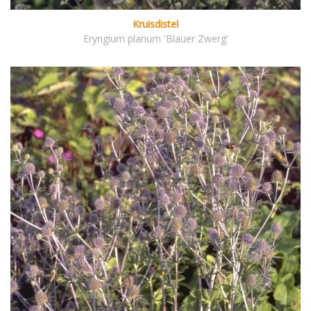
Kruisdistel
Eryngium planum 'Blauer Zwerg'