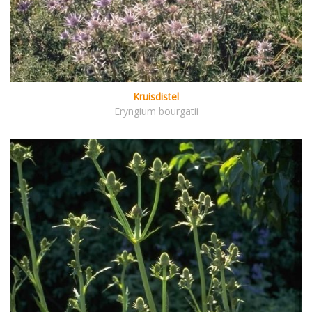
Kruisdistel
Eryngium bourgatii