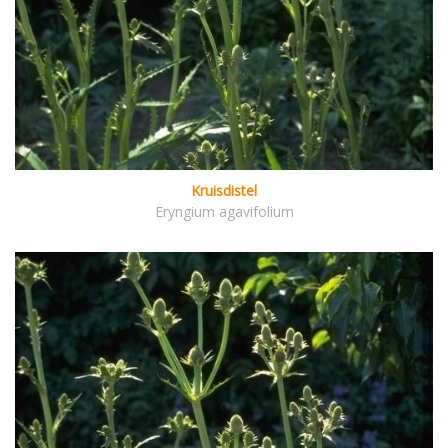
Kruisdistel
Eryngium agavifolium