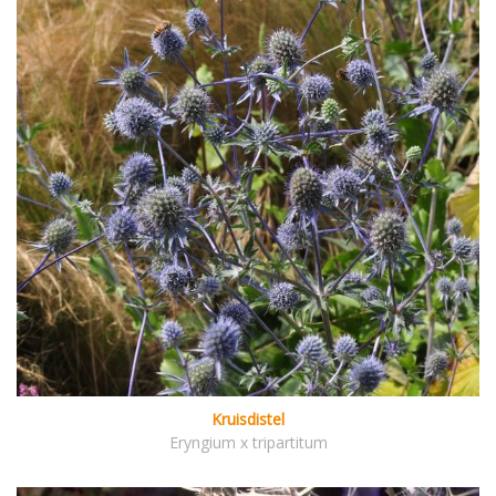
Kruisdistel
Eryngium x tripartitum