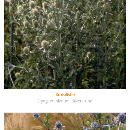
Kruisdistel
Eryngium planum 'Silverstone'