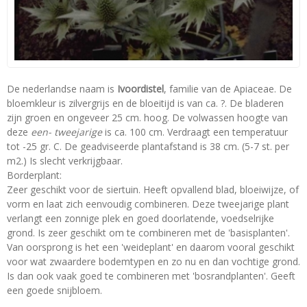
De nederlandse naam is
Ivoordistel
, familie van de Apiaceae. De
bloemkleur is zilvergrijs en de bloeitijd is van ca. ?. De bladeren
zijn groen en ongeveer 25 cm. hoog. De volwassen hoogte van
deze
een- tweejarige
is ca. 100 cm. Verdraagt een temperatuur
tot -25 gr. C. De geadviseerde plantafstand is 38 cm. (5-7 st. per
m2.) Is slecht verkrijgbaar.
Borderplant:
Zeer geschikt voor de siertuin. Heeft opvallend blad, bloeiwijze, of
vorm en laat zich eenvoudig combineren. Deze tweejarige plant
verlangt een zonnige plek en goed doorlatende, voedselrijke
grond. Is zeer geschikt om te combineren met de 'basisplanten'.
Van oorsprong is het een 'weideplant' en daarom vooral geschikt
voor wat zwaardere bodemtypen en zo nu en dan vochtige grond.
Is dan ook vaak goed te combineren met 'bosrandplanten'. Geeft
een goede snijbloem.