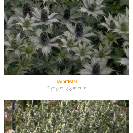
Ivoordistel
Eryngium giganteum