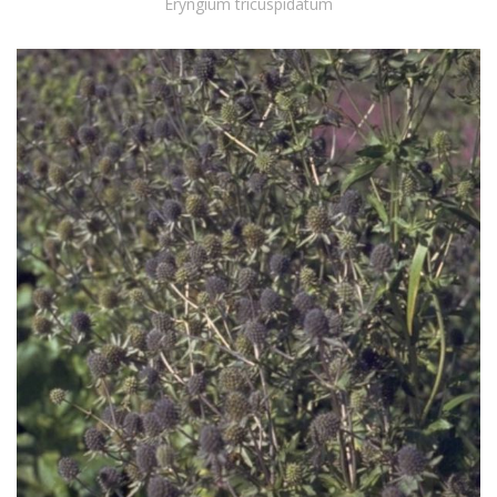
Eryngium tricuspidatum