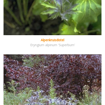
Alpenkruisdistel
Eryngium alpinum 'Superbum'