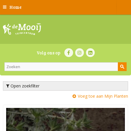
Home
Volg ons op
Open zoekfilter
Voeg toe aan Mijn Planten