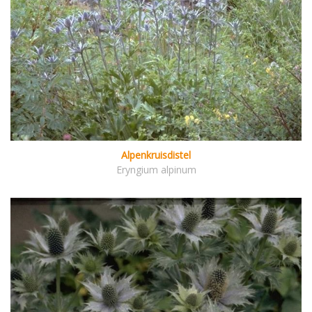
Alpenkruisdistel
Eryngium alpinum