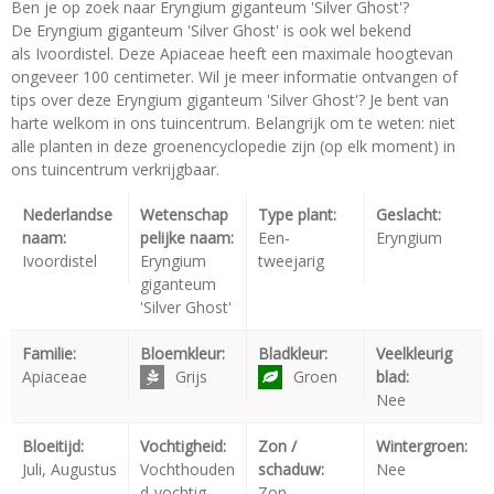
Ben je op zoek naar Eryngium giganteum 'Silver Ghost'?
De Eryngium giganteum 'Silver Ghost' is ook wel bekend
als Ivoordistel. Deze Apiaceae heeft een maximale hoogtevan
ongeveer 100 centimeter. Wil je meer informatie ontvangen of
tips over deze Eryngium giganteum 'Silver Ghost'? Je bent van
harte welkom in ons tuincentrum. Belangrijk om te weten: niet
alle planten in deze groenencyclopedie zijn (op elk moment) in
ons tuincentrum verkrijgbaar.
Nederlandse
Wetenschap
Type plant:
Geslacht:
naam:
pelijke naam:
Een-
Eryngium
Ivoordistel
Eryngium
tweejarig
giganteum
'Silver Ghost'
Familie:
Bloemkleur:
Bladkleur:
Veelkleurig
Apiaceae
Grijs
Groen
blad:
Nee
Bloeitijd:
Vochtigheid:
Zon /
Wintergroen:
Juli, Augustus
Vochthouden
schaduw:
Nee
d-vochtig
Zon