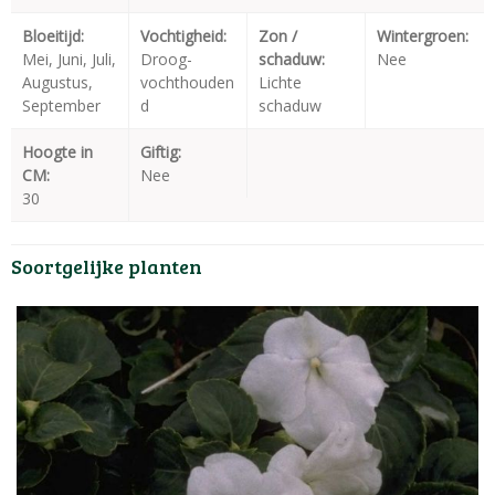
Bloeitijd:
Vochtigheid:
Zon /
Wintergroen:
Mei, Juni, Juli,
Droog-
schaduw:
Nee
Augustus,
vochthouden
Lichte
September
d
schaduw
Hoogte in
Giftig:
CM:
Nee
30
Soortgelijke planten