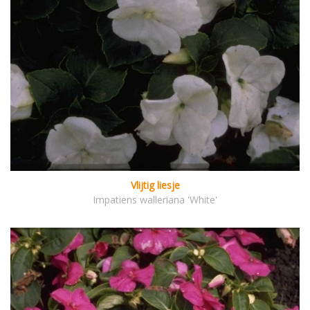
Vlijtig liesje
Impatiens walleriana 'White'