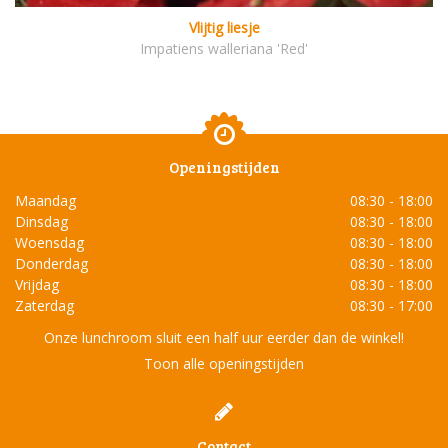
Vlijtig liesje
Impatiens walleriana 'Red'
Openingstijden
Maandag
08:30 - 18:00
Dinsdag
08:30 - 18:00
Woensdag
08:30 - 18:00
Donderdag
08:30 - 18:00
Vrijdag
08:30 - 18:00
Zaterdag
08:30 - 17:00
Onze lunchroom sluit een half uur eerder dan de winkel!
Toon alle openingstijden
Contact