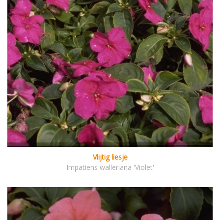
Vlijtig liesje
Impatiens walleriana 'Violet'