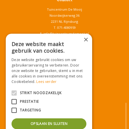
Tuincentrum De Mooij
Noordwijkerweg 36
2231 NL Rijnsburg
T.
071-4080959
E.
info@tuincentrumdemooij.nl
×
Deze website maakt
gebruik van cookies.
Download onze App!
Deze website gebruikt cookies om uw
gebruikerservaring te verbeteren. Door
onze website te gebruiken, stemt u in met
alle cookies in overeenstemming met ons
Cookiebeleid.
Lees verder
STRIKT NOODZAKELIJK
PRESTATIE
© Tuincentrum De Mooij
TARGETING
Algemene voorwaarden
Privacy statement
OPSLAAN EN SLUITEN
Bezorginformatie