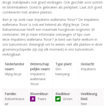
droge standplaats ook goed verdragen. Ook geschikt voor potten
en bloembakken. Goed te gebruiken als perkplant. Laat zich goed
combineren met andere planten.
Ben je op zoek naar Impatiens walleriana 'Rose'? De Impatiens
walleriana 'Rose' is ook wel bekend als Vlijtig liesje. Deze
Balsaminaceae heeft een maximale hoogtevan ongeveer 30
centimeter. Wil je meer informatie ontvangen of tips over
deze Impatiens walleriana 'Rose'? Je bent van harte welkom in
ons tuincentrum. Belangrijk om te weten: niet alle planten in deze
groenencyclopedie zijn (op elk moment) in ons tuincentrum
verkrijgbaar.
Nederlandse
Wetenschap
Type plant:
Geslacht:
naam:
pelijke naam:
Een-
Impatiens
Vlijtig liesje
Impatiens
tweejarig
walleriana
'Rose'
Familie:
Bloemkleur:
Bladkleur:
Veelkleurig
Balsaminace
Paars
Groen
blad:
ae
Nee