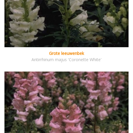
Grote leeuwenbek
Antirrhinum majus 'Coronette White'