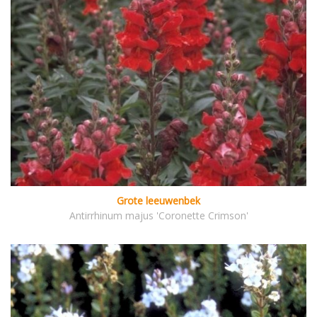
Grote leeuwenbek
Antirrhinum majus 'Coronette Crimson'