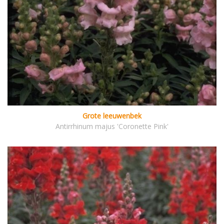
Grote leeuwenbek
Antirrhinum majus 'Coronette Pink'