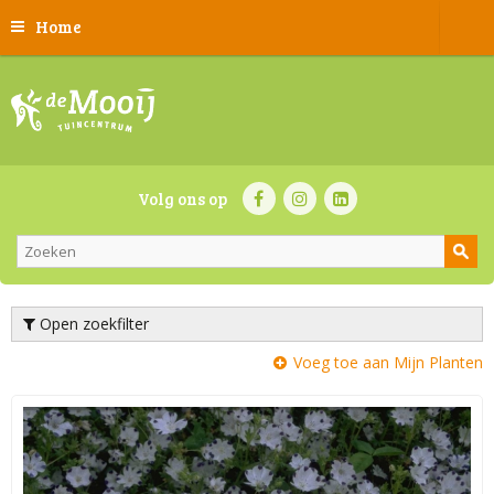
Home
Volg ons op
Open zoekfilter
Voeg toe aan Mijn Planten