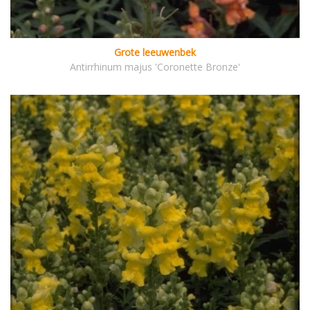
Grote leeuwenbek
Antirrhinum majus 'Coronette Bronze'