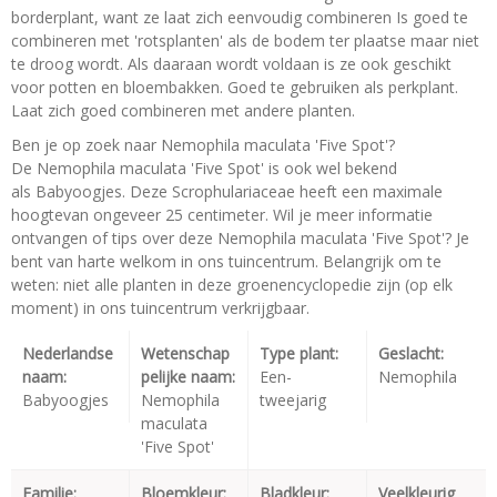
borderplant, want ze laat zich eenvoudig combineren Is goed te
combineren met 'rotsplanten' als de bodem ter plaatse maar niet
te droog wordt. Als daaraan wordt voldaan is ze ook geschikt
voor potten en bloembakken. Goed te gebruiken als perkplant.
Laat zich goed combineren met andere planten.
Ben je op zoek naar Nemophila maculata 'Five Spot'?
De Nemophila maculata 'Five Spot' is ook wel bekend
als Babyoogjes. Deze Scrophulariaceae heeft een maximale
hoogtevan ongeveer 25 centimeter. Wil je meer informatie
ontvangen of tips over deze Nemophila maculata 'Five Spot'? Je
bent van harte welkom in ons tuincentrum. Belangrijk om te
weten: niet alle planten in deze groenencyclopedie zijn (op elk
moment) in ons tuincentrum verkrijgbaar.
Nederlandse
Wetenschap
Type plant:
Geslacht:
naam:
pelijke naam:
Een-
Nemophila
Babyoogjes
Nemophila
tweejarig
maculata
'Five Spot'
Familie:
Bloemkleur:
Bladkleur:
Veelkleurig