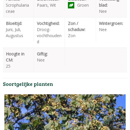
Scrophularia
Paars, Wit
Groen
blad:
ceae
Nee
Bloeitijd:
Vochtigheid:
Zon /
Wintergroen:
Juni, Juli,
Droog-
schaduw:
Nee
Augustus
vochthouden
Zon
d
Hoogte in
Giftig:
CM:
Nee
25
Soortgelijke planten