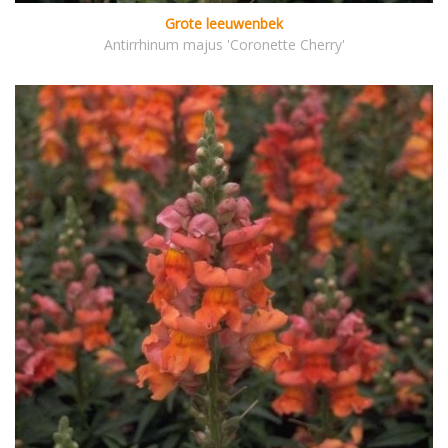
Grote leeuwenbek
Antirrhinum majus 'Coronette Cherry'