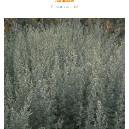
Aarddistel
Cirsium acaule