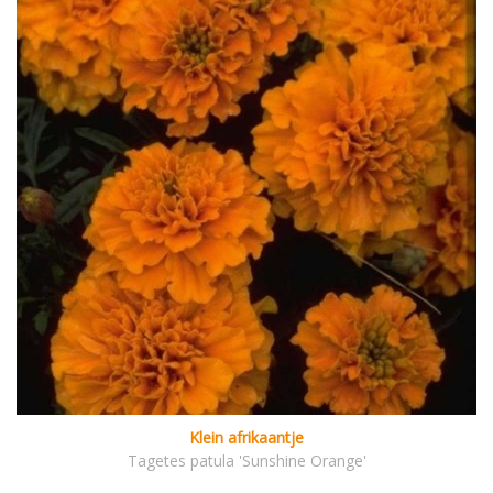
Klein afrikaantje
Tagetes patula 'Sunshine Orange'