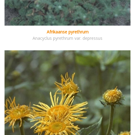
Afrikaanse pyrethrum
Anacyclus pyrethrum var. depressus