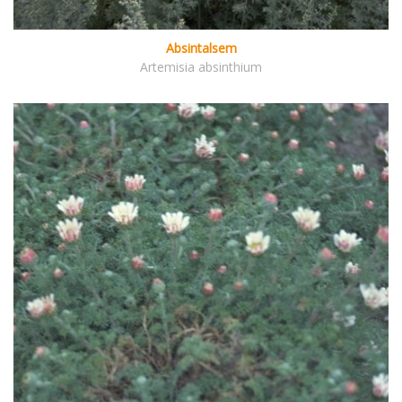
Absintalsem
Artemisia absinthium