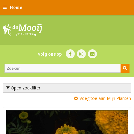
Home
Volg ons op
Open zoekfilter
Voeg toe aan Mijn Planten