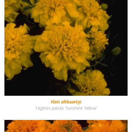
Klein afrikaantje
Tagetes patula 'Sunshine Yellow'