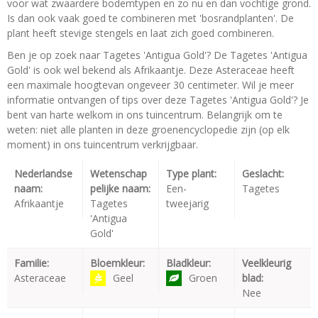
voor wat zwaardere bodemtypen en zo nu en dan vochtige grond.
Is dan ook vaak goed te combineren met 'bosrandplanten'. De
plant heeft stevige stengels en laat zich goed combineren.
Ben je op zoek naar Tagetes 'Antigua Gold'? De Tagetes 'Antigua
Gold' is ook wel bekend als Afrikaantje. Deze Asteraceae heeft
een maximale hoogtevan ongeveer 30 centimeter. Wil je meer
informatie ontvangen of tips over deze Tagetes 'Antigua Gold'? Je
bent van harte welkom in ons tuincentrum. Belangrijk om te
weten: niet alle planten in deze groenencyclopedie zijn (op elk
moment) in ons tuincentrum verkrijgbaar.
Nederlandse
Wetenschap
Type plant:
Geslacht:
naam:
pelijke naam:
Een-
Tagetes
Afrikaantje
Tagetes
tweejarig
'Antigua
Gold'
Familie:
Bloemkleur:
Bladkleur:
Veelkleurig
Asteraceae
Geel
Groen
blad:
Nee