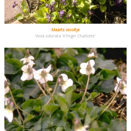
Maarts viooltje
Viola odorata 'K?nigin Charlotte'