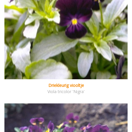
Driekleurig viooltje
Viola tricolor 'Nigra'