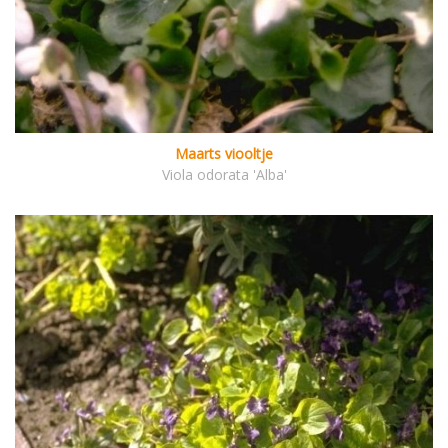
Maarts viooltje
Viola odorata 'Alba'