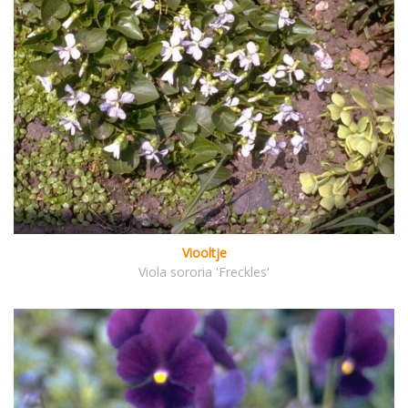
Viooltje
Viola sororia 'Freckles'