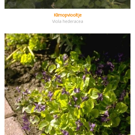
Klimopviooltje
Viola hederacea