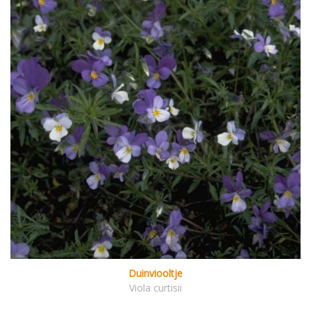
Duinviooltje
Viola curtisii