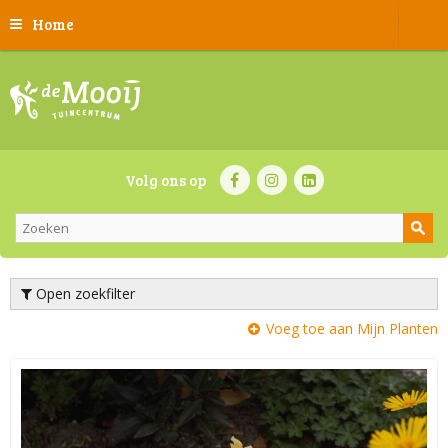
Home
Volg ons op
Open zoekfilter
Voeg toe aan Mijn Planten