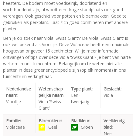
heesters. De bodem moet voedselrijk, doorlatend en
vochthoudend zijn, al wordt een droge standplaats ook goed
verdragen. Ook geschikt voor potten en bloembakken. Goed te
gebruiken als perkplant. Laat zich goed combineren met andere
planten.
Ben je op zoek naar Viola 'Swiss Giant'? De Viola 'Swiss Giant' is
ook wel bekend als Viooltje. Deze Violaceae heeft een maximale
hoogtevan ongeveer 15 centimeter. Wil je meer informatie
ontvangen of tips over deze Viola 'Swiss Giant'? Je bent van harte
welkom in ons tuincentrum. Belangrijk om te weten: niet alle
planten in deze groenencyclopedie zijn (op elk moment) in ons
tuincentrum verkrijgbaar.
Nederlandse
Wetenschap
Type plant:
Geslacht:
naam:
pelijke naam:
Een-
Viola
Viooltje
Viola 'Swiss
tweejarig
Giant'
Familie:
Bloemkleur:
Bladkleur:
Veelkleurig
Violaceae
Geel
Groen
blad:
Nee