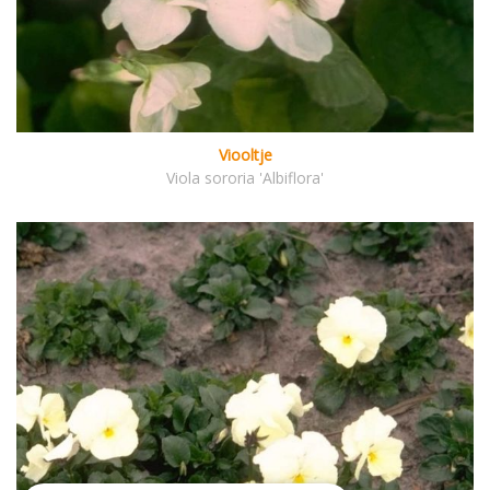
Viooltje
Viola sororia 'Albiflora'