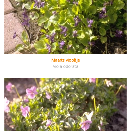
Maarts viooltje
Viola odorata