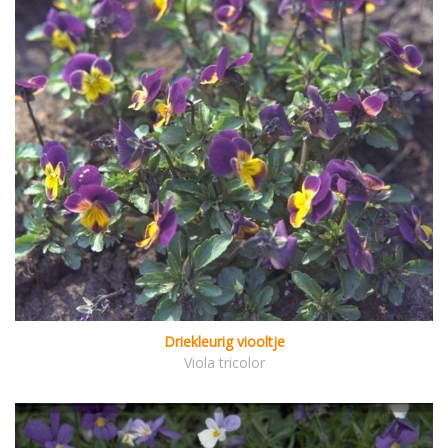
Driekleurig viooltje
Viola tricolor