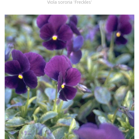
Viola sororia 'Freckles'