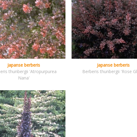
Japanse berberis
Japanse berberis
eris thunbergii 'Atropurpurea
Berberis thunbergii 'Rose G
Nana'