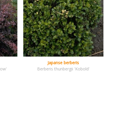
Japanse berberis
low'
Berberis thunbergii 'Kobold'