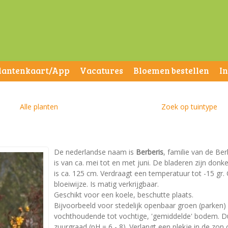
lantenkaart/App
Vacatures
Bloemen bestellen
I
Alle planten
Zoek op tuintype
De nederlandse naam is
Berberis
, familie van de Be
is van ca. mei tot en met juni. De bladeren zijn do
is ca. 125 cm. Verdraagt een temperatuur tot -15 gr. 
bloeiwijze. Is matig verkrijgbaar.
Geschikt voor een koele, beschutte plaats.
Bijvoorbeeld voor stedelijk openbaar groen (parken)
vochthoudende tot vochtige, 'gemiddelde' bodem. Dus 
zuurgraad (pH = 6 - 8). Verlangt een plekje in de zon 