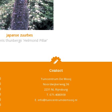
Japanse zuurbes
ris thunbergii 'Helmond Pillar'
Contact
0
Tuincentrum De Mooij
0
Noordwijkerweg 36
0
2231 NL Rijnsburg
0
T.
071-4080959
0
E.
info@tuincentrumdemooij.nl
0