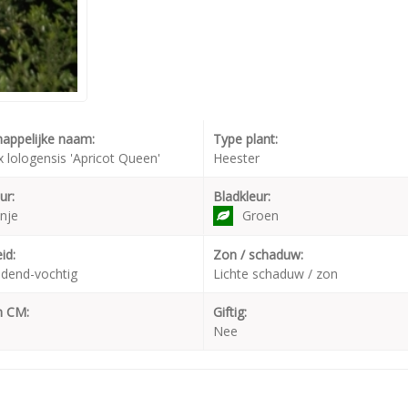
appelijke naam:
Type plant:
x lologensis 'Apricot Queen'
Heester
ur:
Bladkleur:
nje
Groen
id:
Zon / schaduw:
dend-vochtig
Lichte schaduw / zon
n CM:
Giftig:
Nee