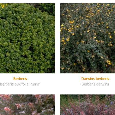
Berberis
Darwins berberis
Berberis buxifolia 'Nana'
Berberis darwinii