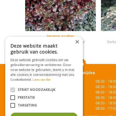
Japanse zuurbes
×
Berberis thunbergii 'Bagatelle'
Berbe
Deze website maakt
gebruik van cookies.
Deze website gebruikt cookies om uw
gebruikerservaring te verbeteren. Door
onze website te gebruiken, stemt u in met
Openingstijden
alle cookies in overeenstemming met ons
Cookiebeleid.
Lees verder
Maandag
08:30 - 18:0
Dinsdag
08:30 - 18:0
STRIKT NOODZAKELIJK
Woensdag
08:30 - 18:0
Donderdag
08:30 - 18:0
PRESTATIE
Vrijdag
08:30 - 18:0
TARGETING
Zaterdag
08:30 - 17:0