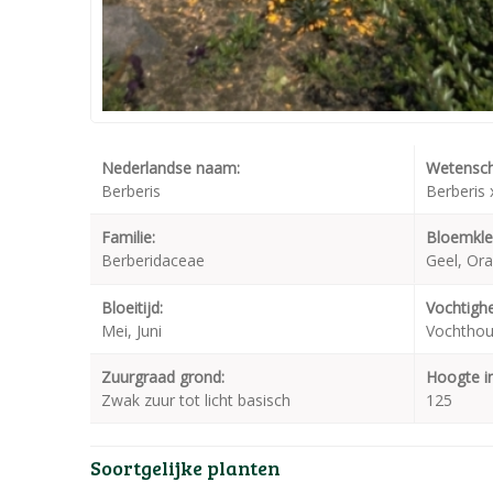
Nederlandse naam:
Wetensch
Berberis
Berberis 
Familie:
Bloemkle
Berberidaceae
Geel, Ora
Bloeitijd:
Vochtighe
Mei, Juni
Vochthou
Zuurgraad grond:
Hoogte i
Zwak zuur tot licht basisch
125
Soortgelijke planten