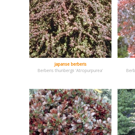
Japanse berberis
Berberis thunbergii 'Atropurpurea'
Berb