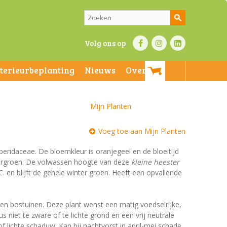
Volg ons op
nterieurbeplanting
Nieuws
Over ons
Mijn Planten
Voeg toe aan Mijn Planten
rberidaceae. De bloemkleur is oranjegeel en de bloeitijd
nkergroen. De volwassen hoogte van deze
kleine heester
C. en blijft de gehele winter groen. Heeft een opvallende
 en bostuinen. Deze plant wenst een matig voedselrijke,
niet te zware of te lichte grond en een vrij neutrale
of lichte schaduw. Kan bij nachtvorst in april-mei schade