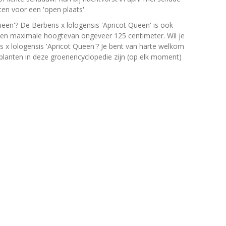
en voor een 'open plaats'.
ueen'? De Berberis x lologensis 'Apricot Queen' is ook
een maximale hoogtevan ongeveer 125 centimeter. Wil je
s x lologensis 'Apricot Queen'? Je bent van harte welkom
e planten in deze groenencyclopedie zijn (op elk moment)