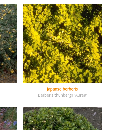
Japanse berberis
Berberis thunbergii 'Aurea'