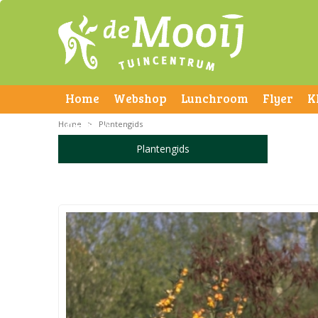
Home
Webshop
Lunchroom
Flyer
K
Home
Contact
>
Plantengids
Plantengids