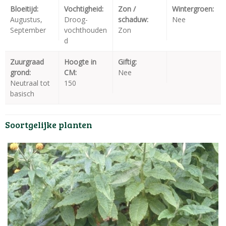
Bloeitijd:
Vochtigheid:
Zon /
Wintergroen:
Augustus,
Droog-
schaduw:
Nee
September
vochthouden
Zon
d
Zuurgraad
Hoogte in
Giftig:
grond:
CM:
Nee
Neutraal tot
150
basisch
Soortgelijke planten