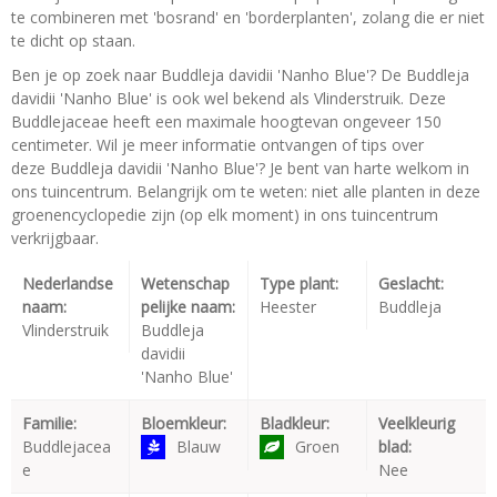
te combineren met 'bosrand' en 'borderplanten', zolang die er niet
te dicht op staan.
Ben je op zoek naar Buddleja davidii 'Nanho Blue'? De Buddleja
davidii 'Nanho Blue' is ook wel bekend als Vlinderstruik. Deze
Buddlejaceae heeft een maximale hoogtevan ongeveer 150
centimeter. Wil je meer informatie ontvangen of tips over
deze Buddleja davidii 'Nanho Blue'? Je bent van harte welkom in
ons tuincentrum. Belangrijk om te weten: niet alle planten in deze
groenencyclopedie zijn (op elk moment) in ons tuincentrum
verkrijgbaar.
Nederlandse
Wetenschap
Type plant:
Geslacht:
naam:
pelijke naam:
Heester
Buddleja
Vlinderstruik
Buddleja
davidii
'Nanho Blue'
Familie:
Bloemkleur:
Bladkleur:
Veelkleurig
Buddlejacea
Blauw
Groen
blad:
e
Nee