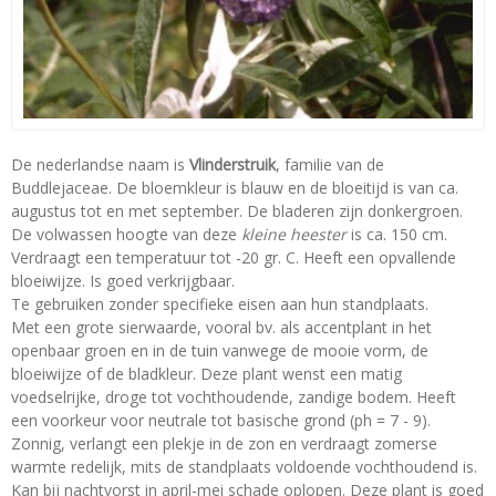
De nederlandse naam is
Vlinderstruik
, familie van de
Buddlejaceae. De bloemkleur is blauw en de bloeitijd is van ca.
augustus tot en met september. De bladeren zijn donkergroen.
De volwassen hoogte van deze
kleine heester
is ca. 150 cm.
Verdraagt een temperatuur tot -20 gr. C. Heeft een opvallende
bloeiwijze. Is goed verkrijgbaar.
Te gebruiken zonder specifieke eisen aan hun standplaats.
Met een grote sierwaarde, vooral bv. als accentplant in het
openbaar groen en in de tuin vanwege de mooie vorm, de
bloeiwijze of de bladkleur. Deze plant wenst een matig
voedselrijke, droge tot vochthoudende, zandige bodem. Heeft
een voorkeur voor neutrale tot basische grond (ph = 7 - 9).
Zonnig, verlangt een plekje in de zon en verdraagt zomerse
warmte redelijk, mits de standplaats voldoende vochthoudend is.
Kan bij nachtvorst in april-mei schade oplopen. Deze plant is goed