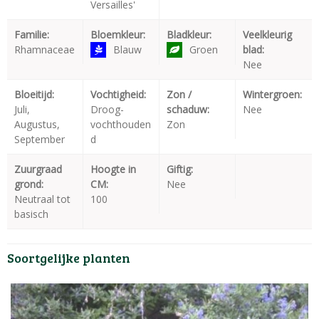
Versailles'
Familie:
Bloemkleur:
Bladkleur:
Veelkleurig
Rhamnaceae
Blauw
Groen
blad:
Nee
Bloeitijd:
Vochtigheid:
Zon /
Wintergroen:
Juli,
Droog-
schaduw:
Nee
Augustus,
vochthouden
Zon
September
d
Zuurgraad
Hoogte in
Giftig:
grond:
CM:
Nee
Neutraal tot
100
basisch
Soortgelijke planten