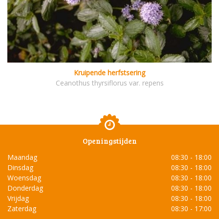
Kruipende herfstsering
Ceanothus thyrsiflorus var. repens
Openingstijden
Maandag
08:30 - 18:00
Dinsdag
08:30 - 18:00
Woensdag
08:30 - 18:00
Donderdag
08:30 - 18:00
Vrijdag
08:30 - 18:00
Zaterdag
08:30 - 17:00