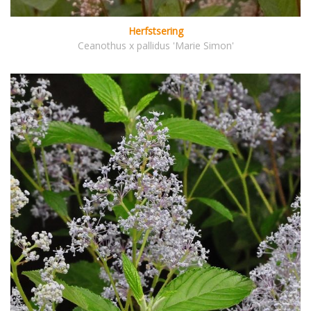
Herfstsering
Ceanothus x pallidus 'Marie Simon'