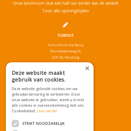
Onze lunchroom sluit een half uur eerder dan de winkel!
Toon alle openingstijden
Contact
Tuincentrum De Mooij
Noordwijkerweg 36
2231 NL Rijnsburg
T.
071-4080959
×
E.
info@tuincentrumdemooij.nl
Deze website maakt
gebruik van cookies.
Deze website gebruikt cookies om uw
Download onze App!
gebruikerservaring te verbeteren. Door
onze website te gebruiken, stemt u in met
alle cookies in overeenstemming met ons
Cookiebeleid.
Lees verder
STRIKT NOODZAKELIJK