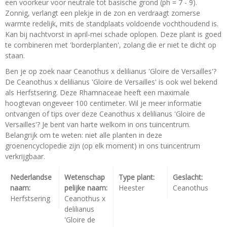
een voorkeur voor neutrale tot basische grond (ph = 7 - 9).
Zonnig, verlangt een plekje in de zon en verdraagt zomerse
warmte redelijk, mits de standplaats voldoende vochthoudend is.
Kan bij nachtvorst in april-mei schade oplopen. Deze plant is goed
te combineren met 'borderplanten', zolang die er niet te dicht op
staan.
Ben je op zoek naar Ceanothus x delilianus 'Gloire de Versailles'?
De Ceanothus x delilianus 'Gloire de Versailles' is ook wel bekend
als Herfstsering. Deze Rhamnaceae heeft een maximale
hoogtevan ongeveer 100 centimeter. Wil je meer informatie
ontvangen of tips over deze Ceanothus x delilianus 'Gloire de
Versailles'? Je bent van harte welkom in ons tuincentrum.
Belangrijk om te weten: niet alle planten in deze
groenencyclopedie zijn (op elk moment) in ons tuincentrum
verkrijgbaar.
Nederlandse
Wetenschap
Type plant:
Geslacht:
naam:
pelijke naam:
Heester
Ceanothus
Herfstsering
Ceanothus x
delilianus
'Gloire de