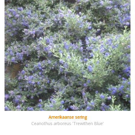
Amerikaanse sering
Ceanothus arboreus 'Trewithen Blue'