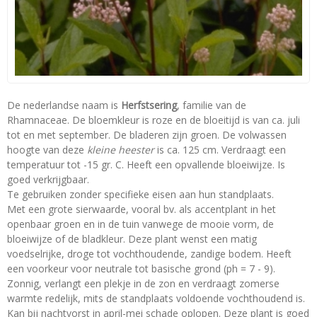
De nederlandse naam is
Herfstsering
, familie van de
Rhamnaceae. De bloemkleur is roze en de bloeitijd is van ca. juli
tot en met september. De bladeren zijn groen. De volwassen
hoogte van deze
kleine heester
is ca. 125 cm. Verdraagt een
temperatuur tot -15 gr. C. Heeft een opvallende bloeiwijze. Is
goed verkrijgbaar.
Te gebruiken zonder specifieke eisen aan hun standplaats.
Met een grote sierwaarde, vooral bv. als accentplant in het
openbaar groen en in de tuin vanwege de mooie vorm, de
bloeiwijze of de bladkleur. Deze plant wenst een matig
voedselrijke, droge tot vochthoudende, zandige bodem. Heeft
een voorkeur voor neutrale tot basische grond (ph = 7 - 9).
Zonnig, verlangt een plekje in de zon en verdraagt zomerse
warmte redelijk, mits de standplaats voldoende vochthoudend is.
Kan bij nachtvorst in april-mei schade oplopen. Deze plant is goed