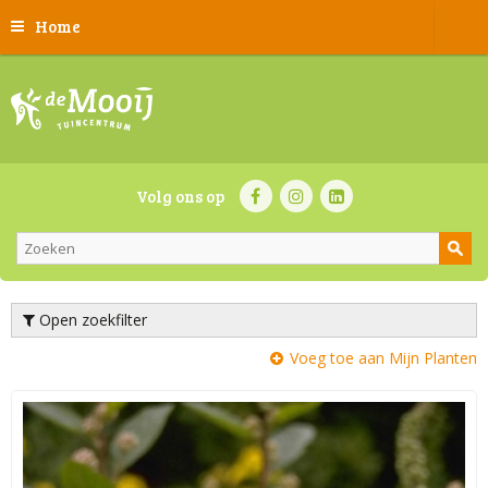
Home
Volg ons op
Open zoekfilter
Voeg toe aan Mijn Planten