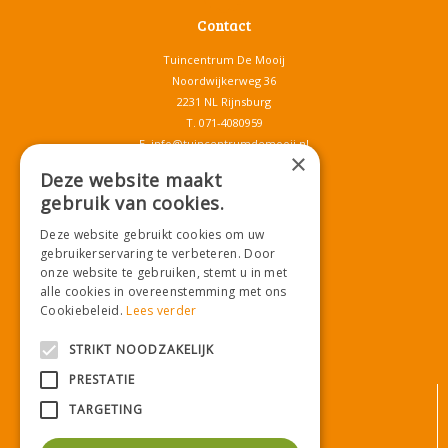
Contact
Tuincentrum De Mooij
Noordwijkerweg 36
2231 NL Rijnsburg
T.
071-4080959
E.
info@tuincentrumdemooij.nl
×
Deze website maakt
gebruik van cookies.
Download onze App!
Deze website gebruikt cookies om uw
gebruikerservaring te verbeteren. Door
onze website te gebruiken, stemt u in met
alle cookies in overeenstemming met ons
Cookiebeleid.
Lees verder
STRIKT NOODZAKELIJK
PRESTATIE
© Tuincentrum De Mooij
TARGETING
Algemene voorwaarden
Privacy statement