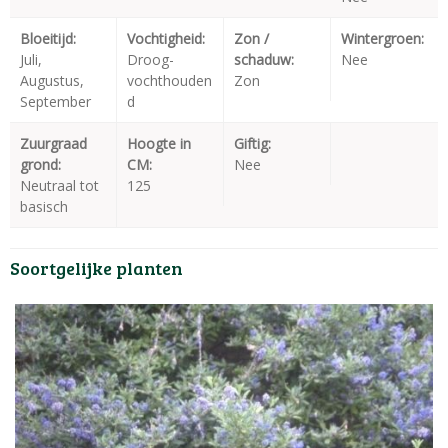
Bloeitijd:
Vochtigheid:
Zon /
Wintergroen:
Juli,
Droog-
schaduw:
Nee
Augustus,
vochthouden
Zon
September
d
Zuurgraad
Hoogte in
Giftig:
grond:
CM:
Nee
Neutraal tot
125
basisch
Soortgelijke planten