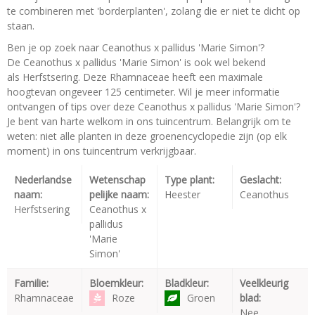
te combineren met 'borderplanten', zolang die er niet te dicht op
staan.
Ben je op zoek naar Ceanothus x pallidus 'Marie Simon'?
De Ceanothus x pallidus 'Marie Simon' is ook wel bekend
als Herfstsering. Deze Rhamnaceae heeft een maximale
hoogtevan ongeveer 125 centimeter. Wil je meer informatie
ontvangen of tips over deze Ceanothus x pallidus 'Marie Simon'?
Je bent van harte welkom in ons tuincentrum. Belangrijk om te
weten: niet alle planten in deze groenencyclopedie zijn (op elk
moment) in ons tuincentrum verkrijgbaar.
Nederlandse
Wetenschap
Type plant:
Geslacht:
naam:
pelijke naam:
Heester
Ceanothus
Herfstsering
Ceanothus x
pallidus
'Marie
Simon'
Familie:
Bloemkleur:
Bladkleur:
Veelkleurig
Rhamnaceae
Roze
Groen
blad:
Nee