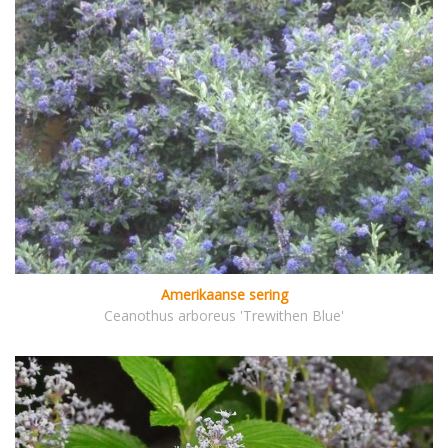
Amerikaanse sering
Ceanothus arboreus 'Trewithen Blue'