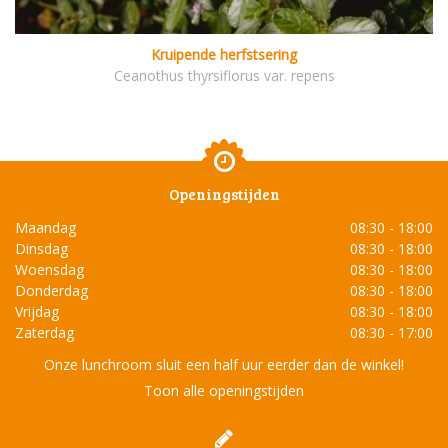
Kruipende herfstsering
Ceanothus thyrsiflorus var. repens
Openingstijden
Maandag
08:30 - 18:00
Dinsdag
08:30 - 18:00
Woensdag
08:30 - 18:00
Donderdag
08:30 - 18:00
Vrijdag
08:30 - 18:00
Zaterdag
08:30 - 17:00
Onze lunchroom sluit een half uur eerder dan de winkel!
Toon alle openingstijden