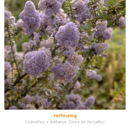
Herfstsering
Ceanothus x delilianus 'Gloire de Versailles'