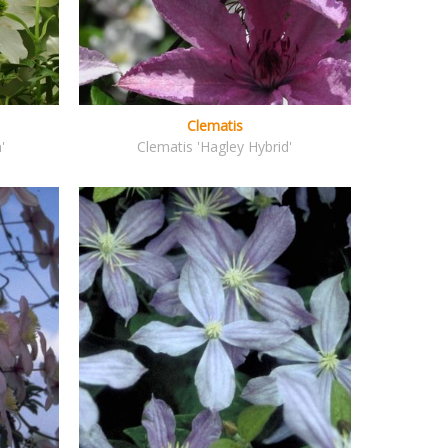
Clematis
'
Clematis 'Hagley Hybrid'