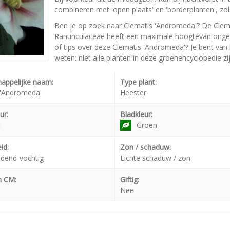
combineren met 'open plaats' en 'borderplanten', zola
Ben je op zoek naar Clematis 'Andromeda'? De Clema
Ranunculaceae heeft een maximale hoogtevan ongeve
of tips over deze Clematis 'Andromeda'? Je bent van
weten: niet alle planten in deze groenencyclopedie zi
appelijke naam:
Type plant:
 'Andromeda'
Heester
ur:
Bladkleur:
t
Groen
id:
Zon / schaduw:
dend-vochtig
Lichte schaduw / zon
n CM:
Giftig:
Nee