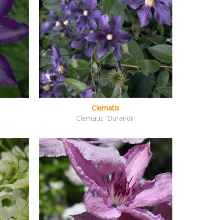
Clematis
Clematis 'Durandii'