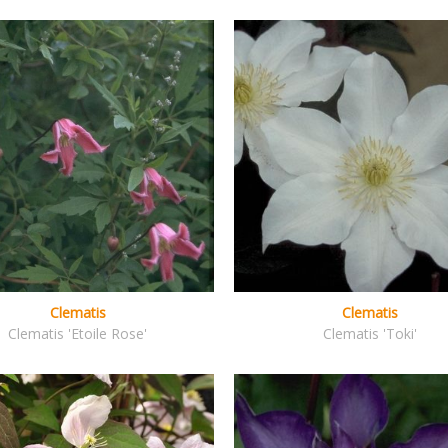
Clematis
Clematis
Clematis 'Etoile Rose'
Clematis 'Toki'