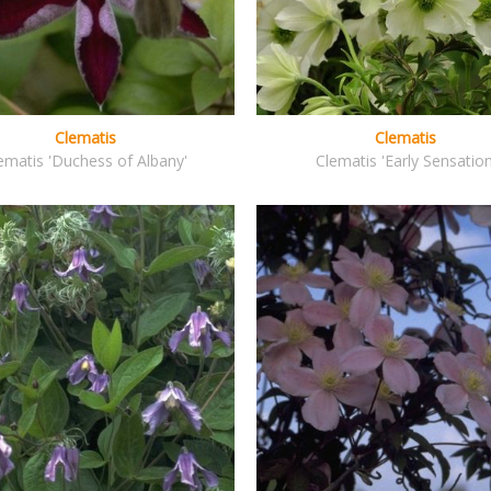
Clematis
Clematis
ematis 'Duchess of Albany'
Clematis 'Early Sensation