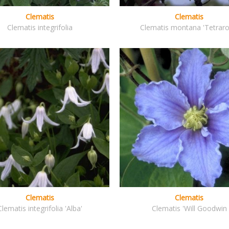
Clematis
Clematis
Clematis integrifolia
Clematis montana 'Tetraro
Clematis
Clematis
Clematis integrifolia 'Alba'
Clematis 'Will Goodwin