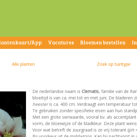
lantenkaart/App
Vacatures
Bloemen bestellen
I
Alle planten
Zoek op tuintype
De nederlandse naam is
Clematis
, familie van de R
bloeitijd is van ca. mei tot en met juni. De bladere
heester
is ca. 400 cm. Verdraagt een temperatuur tot 
Te gebruiken zonder specifieke eisen aan hun standp
Met een grote sierwaarde, vooral bv. als accentplan
vorm, de bloeiwijze of de bladkleur. Deze plant wen
Voor wat betreft de zuurgraad is ze vrij tolerant (pH =
Bij voorkeur uit de middagzon. Kan bij nachtvorst in