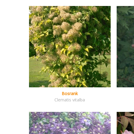
Bosrank
Clematis vitalba