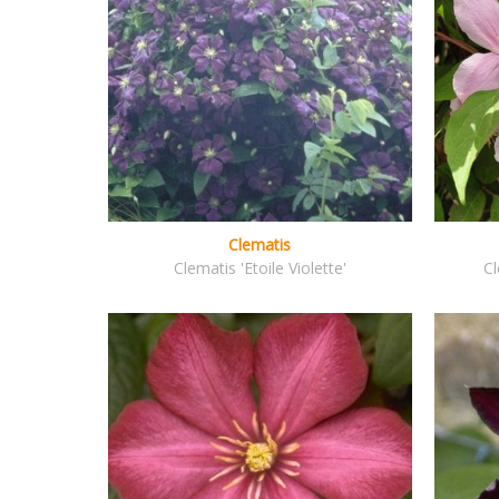
Clematis
Clematis 'Etoile Violette'
Cl