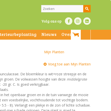
Volg ons op
nterieurbeplanting
Nieuws
Over ons
Mijn Planten
Voeg toe aan Mijn Planten
anunculaceae. De bloemkleur is wit+roze streepje en de
n zijn groen. De volwassen hoogte van deze
middelgrote
-20 gr. C. Is goed verkrijgbaar.
laats.
t in het openbaar groen en in de tuin vanwege de mooie
st een voedselrijke, vochthoudende tot vochtige bodem.
 5.5 - 8). Verlangt een plekje in de zon of lichte schaduw.
 april-mei schade oplopen. Deze plant is goed te