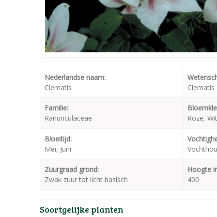
Nederlandse naam:
Wetensch
Clematis
Clematis
Familie:
Bloemkle
Ranunculaceae
Roze, Wi
Bloeitijd:
Vochtighe
Mei, Juni
Vochthou
Zuurgraad grond:
Hoogte i
Zwak zuur tot licht basisch
400
Soortgelijke planten