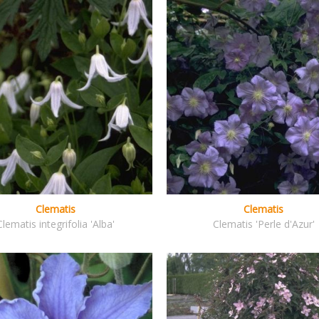
Clematis
Clematis
Clematis integrifolia 'Alba'
Clematis 'Perle d'Azur'