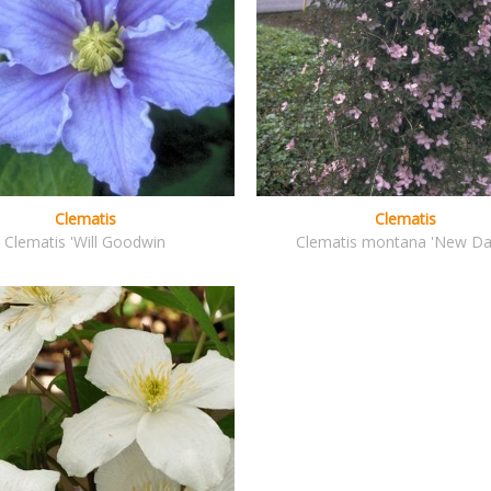
Clematis
Clematis
Clematis 'Will Goodwin
Clematis montana 'New D