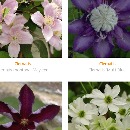
Clematis
Clematis
ematis montana 'Mayleen'
Clematis 'Multi Blue'