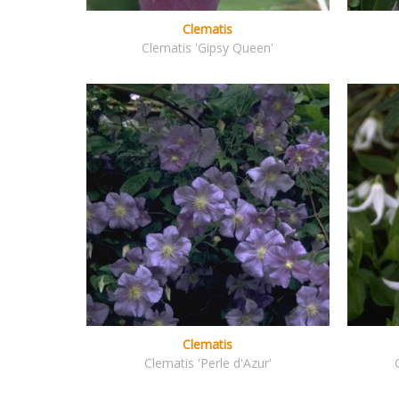
Clematis
Clematis 'Gipsy Queen'
Clematis
Clematis 'Perle d'Azur'