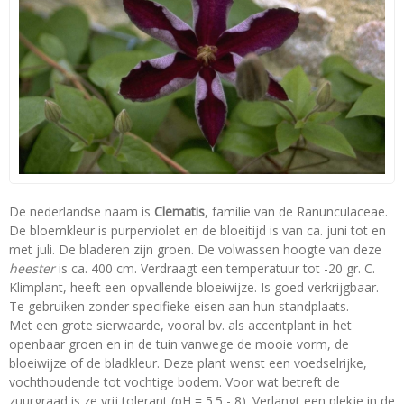
De nederlandse naam is
Clematis
, familie van de Ranunculaceae.
De bloemkleur is purperviolet en de bloeitijd is van ca. juni tot en
met juli. De bladeren zijn groen. De volwassen hoogte van deze
heester
is ca. 400 cm. Verdraagt een temperatuur tot -20 gr. C.
Klimplant, heeft een opvallende bloeiwijze. Is goed verkrijgbaar.
Te gebruiken zonder specifieke eisen aan hun standplaats.
Met een grote sierwaarde, vooral bv. als accentplant in het
openbaar groen en in de tuin vanwege de mooie vorm, de
bloeiwijze of de bladkleur. Deze plant wenst een voedselrijke,
vochthoudende tot vochtige bodem. Voor wat betreft de
zuurgraad is ze vrij tolerant (pH = 5.5 - 8). Verlangt een plekje in de