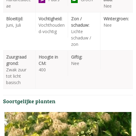
ae
Nee
Bloeitijd:
Vochtigheid:
Zon /
Wintergroen:
Juni, Juli
Vochthouden
schaduw:
Nee
d-vochtig
Lichte
schaduw /
zon
Zuurgraad
Hoogte in
Giftig:
grond:
CM:
Nee
Zwak zuur
400
tot licht
basisch
Soortgelijke planten