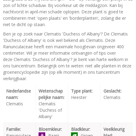
zon of lichte schaduw. Bij voorkeur uit de middagzon. Kan bij
nachtvorst in april-mei schade oplopen. Deze plant is goed te
combineren met 'open plaats' en 'borderplanten', zolang die er
niet te dicht op staan.
Ben je op zoek naar Clematis 'Duchess of Albany'? De Clematis
'Duchess of Albany' is ook wel bekend als Clematis. Deze
Ranunculaceae heeft een maximale hoogtevan ongeveer 400
centimeter. Wil je meer informatie ontvangen of tips over
deze Clematis 'Duchess of Albany'? Je bent van harte welkom in
ons tuincentrum. Belangrijk om te weten: niet alle planten in deze
groenencyclopedie zijn (op elk moment) in ons tuincentrum
verkrijgbaar.
Nederlandse
Wetenschap
Type plant:
Geslacht:
naam:
pelijke naam:
Heester
Clematis
Clematis
Clematis
'Duchess of
Albany'
Familie:
Bloemkleur:
Bladkleur:
Veelkleurig
Ranunculace
Paars
Groen
blad: