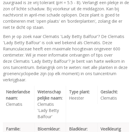
zuurgraad is ze vrij tolerant (pH = 5.5 - 8). Verlangt een plekje in de
zon of lichte schaduw. Bij voorkeur uit de middagzon. Kan bij
nachtvorst in april-mei schade oplopen. Deze plant is goed te
combineren met 'open plaats' en 'borderplanten', zolang die er
niet te dicht op staan.
Ben je op zoek naar Clematis 'Lady Betty Balfour'? De Clematis
'Lady Betty Balfour' is ook wel bekend als Clematis. Deze
Ranunculaceae heeft een maximale hoogtevan ongeveer 600
centimeter. Wil je meer informatie ontvangen of tips over
deze Clematis 'Lady Betty Balfour'? Je bent van harte welkom in
ons tuincentrum. Belangrijk om te weten: niet alle planten in deze
groenencyclopedie zijn (op elk moment) in ons tuincentrum
verkrijgbaar.
Nederlandse
Wetenschap
Type plant:
Geslacht:
naam:
pelijke naam:
Heester
Clematis
Clematis
Clematis
'Lady Betty
Balfour'
Familie:
Bloemkleur:
Bladkleur:
Veelkleurig