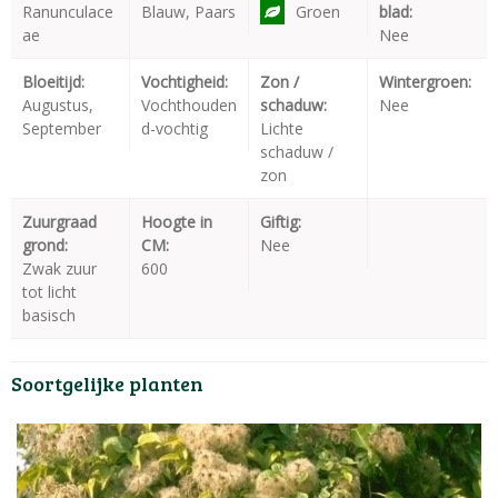
Ranunculace
Blauw, Paars
Groen
blad:
ae
Nee
Bloeitijd:
Vochtigheid:
Zon /
Wintergroen:
Augustus,
Vochthouden
schaduw:
Nee
September
d-vochtig
Lichte
schaduw /
zon
Zuurgraad
Hoogte in
Giftig:
grond:
CM:
Nee
Zwak zuur
600
tot licht
basisch
Soortgelijke planten