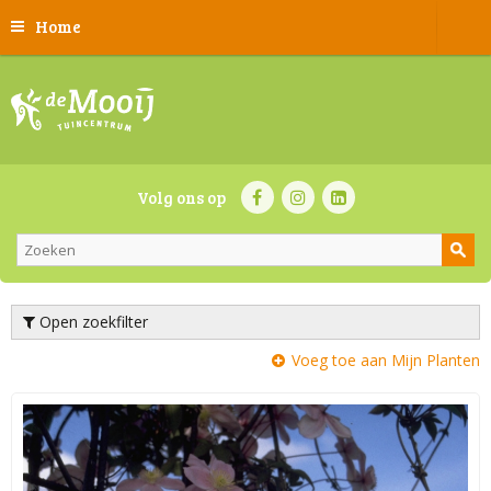
Home
Volg ons op
Open zoekfilter
Voeg toe aan Mijn Planten