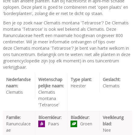
licht van andere planten. Kan bij nachtvorst in april-mei schade
oplopen. Deze plant is goed te combineren met 'open plaats' en
'borderplanten', zolang die er niet te dicht op staan.
Ben je op zoek naar Clematis montana 'Tetrarose'? De Clematis
montana 'Tetrarose' is ook wel bekend als Clematis. Deze
Ranunculaceae heeft een maximale hoogtevan ongeveer 800
centimeter. Wil je meer informatie ontvangen of tips over
deze Clematis montana 'Tetrarose'? Je bent van harte welkom in
ons tuincentrum. Belangrijk om te weten: niet alle planten in deze
groenencyclopedie zijn (op elk moment) in ons tuincentrum
verkrijgbaar.
Nederlandse
Wetenschap
Type plant:
Geslacht:
naam:
pelijke naam:
Heester
Clematis
Clematis
Clematis
montana
'Tetrarose'
Familie:
Bloemkleur:
Bladkleur:
Veelkleurig
Ranunculace
Paars
Groen
blad:
ae
Nee