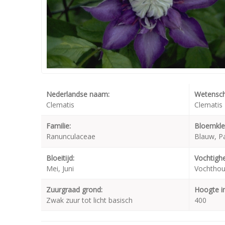
Nederlandse naam:
Wetensch
Clematis
Clematis 
Familie:
Bloemkle
Ranunculaceae
Blauw, P
Bloeitijd:
Vochtighe
Mei, Juni
Vochthou
Zuurgraad grond:
Hoogte i
Zwak zuur tot licht basisch
400