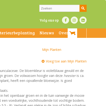
Volg ons op
nterieurbeplanting
Nieuws
Over ons
Mijn Planten
Voeg toe aan Mijn Planten
nunculaceae. De bloemkleur is violetblauw gevuld en de
n zijn groen. De volwassen hoogte van deze
heester
is ca.
mplant, heeft een opvallende bloeiwijze. Is goed
laats.
t in het openbaar groen en in de tuin vanwege de mooie
st een voedselrijke, vochthoudende tot vochtige bodem.
 5.5 - 8). Verlangt een plekje in de zon of lichte schaduw.