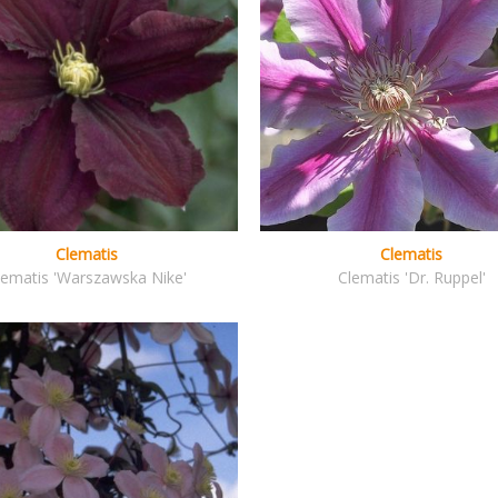
Clematis
Clematis
lematis 'Warszawska Nike'
Clematis 'Dr. Ruppel'