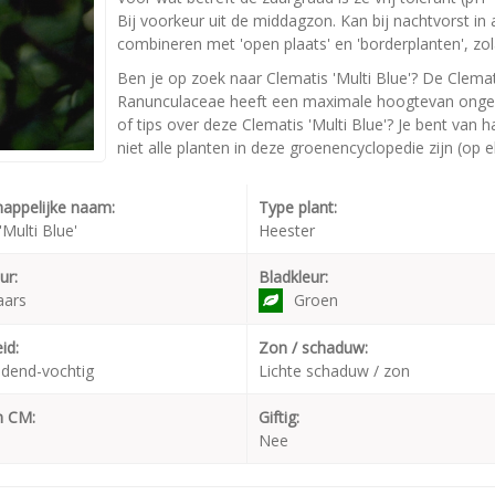
Bij voorkeur uit de middagzon. Kan bij nachtvorst in
combineren met 'open plaats' en 'borderplanten', zola
Ben je op zoek naar Clematis 'Multi Blue'? De Clemat
Ranunculaceae heeft een maximale hoogtevan ongeve
of tips over deze Clematis 'Multi Blue'? Je bent van
niet alle planten in deze groenencyclopedie zijn (op 
appelijke naam:
Type plant:
'Multi Blue'
Heester
ur:
Bladkleur:
aars
Groen
id:
Zon / schaduw:
dend-vochtig
Lichte schaduw / zon
n CM:
Giftig:
Nee