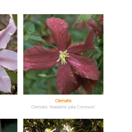
Clematis
Clematis 'Madame Julia Correvon'