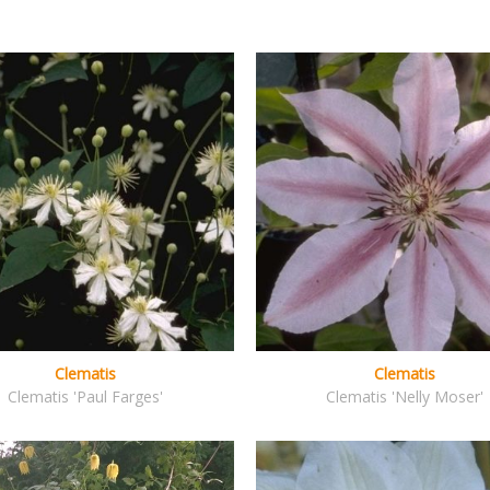
Clematis
Clematis
Clematis 'Paul Farges'
Clematis 'Nelly Moser'