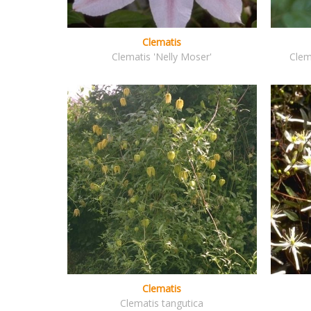
Clematis
Clematis 'Nelly Moser'
Clem
Clematis
Clematis tangutica