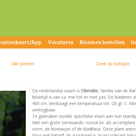
lantenkaart/App
Vacatures
Bloemen bestellen
I
Alle planten
Zoek op tuintype
De nederlandse naam is
Clematis
, familie van de Ra
bloeitijd is van ca. mei tot en met juni. De bladere
400 cm. Verdraagt een temperatuur tot -20 gr. C. Kli
verkrijgbaar.
Te gebruiken zonder specifieke eisen aan hun standp
Met een grote sierwaarde, vooral bv. als accentplan
vorm, de bloeiwijze of de bladkleur. Deze plant wen
Voor wat betreft de zuurgraad is ze vrij tolerant (pH =