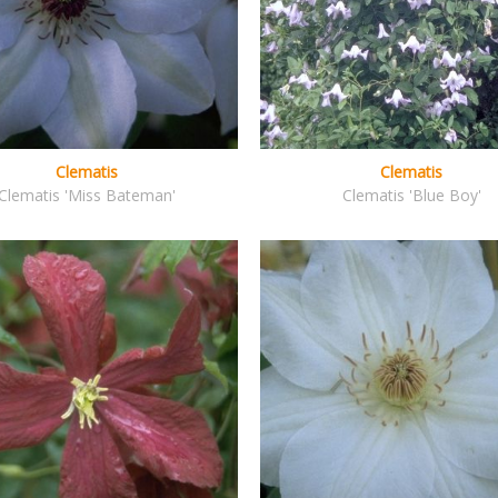
Clematis
Clematis
Clematis 'Miss Bateman'
Clematis 'Blue Boy'