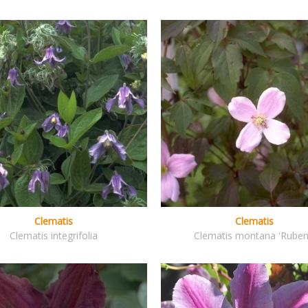
Clematis
Clematis
Clematis integrifolia
Clematis montana 'Ruben