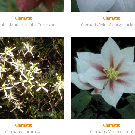
Clematis
Clematis
atis 'Madame Julia Correvon'
Clematis 'Mrs George Jack
Clematis
Clematis
Clematis flammula
Clematis 'Andromeda'