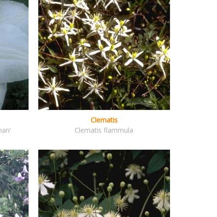
Clematis
man'
Clematis flammula