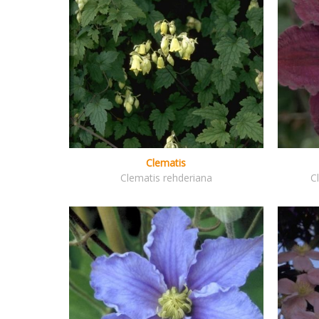
Clematis
Clematis rehderiana
C