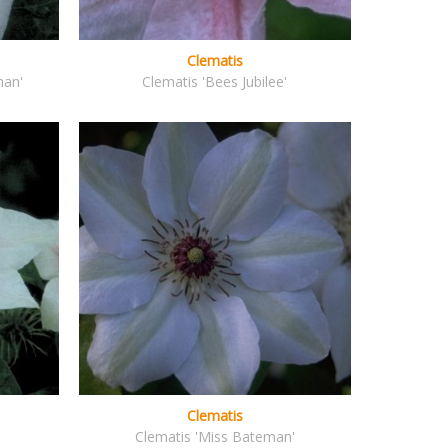
Clematis
man'
Clematis 'Bees Jubilee'
Clematis
Clematis 'Miss Bateman'