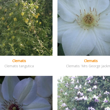
Clematis
Clematis
Clematis tangutica
Clematis 'Mrs George Jack