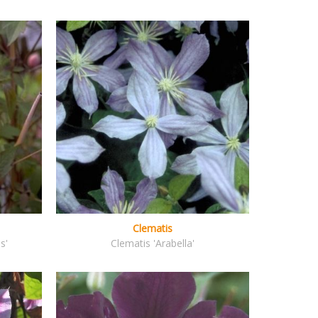
Clematis
s'
Clematis 'Arabella'