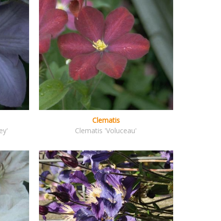
Clematis
ey'
Clematis 'Voluceau'