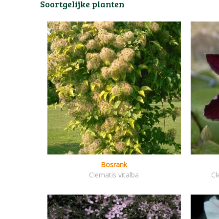
Soortgelijke planten
Bosrank
Clematis vitalba
Cl