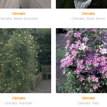
Clematis
Clematis
Clematis 'Marie Boisselot'
Clematis 'Silver Moon'
Clematis
Clematis
Clematis 'Aureolin'
Clematis 'Piilu'