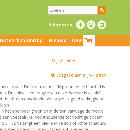
Volg ons op
nterieurbeplanting
Nieuws
Over ons
Mijn Planten
Voeg toe aan Mijn Planten
nunculaceae. De bloemkleur is dieprood en de bloeitijd is
 groen. De volwassen hoogte van deze
heester
is ca. 400
t, heeft een opvallende bloeiwijze. Is goed verkrijgbaar.
laats.
t in het openbaar groen en in de tuin vanwege de mooie
st een voedselrijke, vochthoudende tot vochtige bodem.
 5.5 - 8). Verlangt een plekje in de zon of lichte schaduw.
 april-mei schade oplopen. Deze plant is goed te