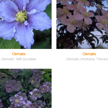
Clematis
Clematis
Clematis 'Will Goodwin
Clematis montana 'Tetraro