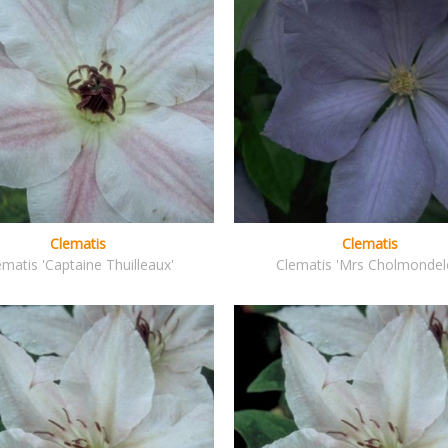
Clematis
Clematis
ematis 'Captaine Thuilleaux'
Clematis 'Mrs Cholmondel