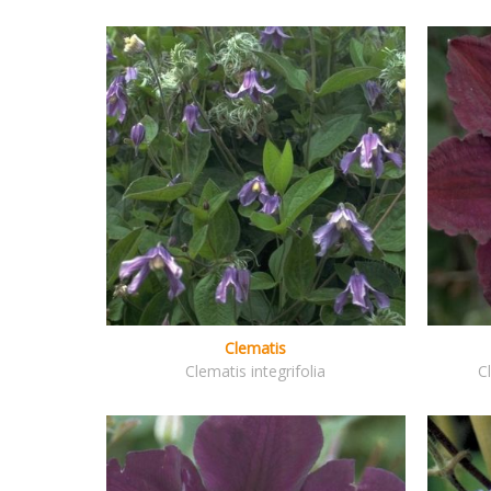
Clematis
Clematis integrifolia
C