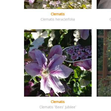
Clematis
Clematis heracleifolia
Clematis
Clematis 'Bees' Jubilee'