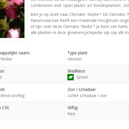
combineren met 'open plaats' en 'borderplanten', zola
Ben je op zoek naar Clematis 'Niobe'? De Clematis '
Ranunculaceae heeft een maximale hoogtevan ongeve
of tips over deze Clematis 'Niobe'? Je bent van hart
alle planten in deze groenencyclopedie zijn (op elk 
appelijke naam:
Type plant:
'Niobe'
Heester
ur:
Bladkleur:
d
Groen
id:
Zon / schaduw:
dend-vochtig
Lichte schaduw / zon
n CM:
Giftig:
Nee