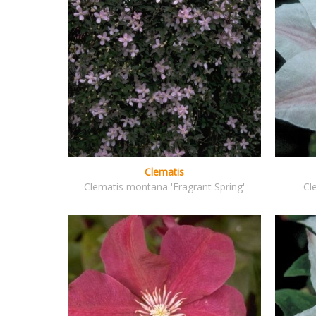
Clematis
Clematis montana 'Fragrant Spring'
Cl