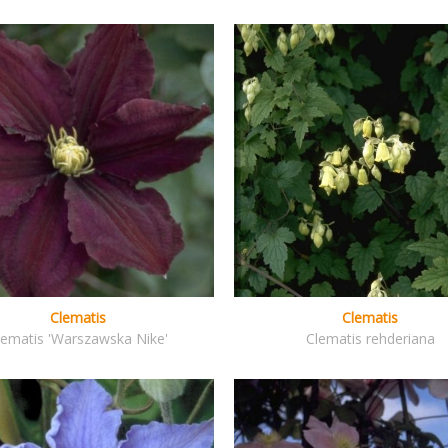
Clematis
Clematis
lematis 'Warszawska Nike'
Clematis rehderiana