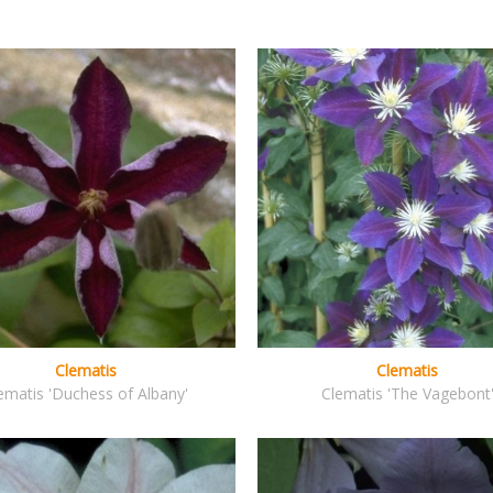
Clematis
Clematis
ematis 'Duchess of Albany'
Clematis 'The Vagebont