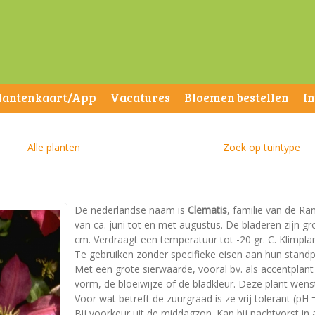
lantenkaart/App
Vacatures
Bloemen bestellen
I
Alle planten
Zoek op tuintype
De nederlandse naam is
Clematis
, familie van de Ra
van ca. juni tot en met augustus. De bladeren zijn
cm. Verdraagt een temperatuur tot -20 gr. C. Klimplan
Te gebruiken zonder specifieke eisen aan hun standp
Met een grote sierwaarde, vooral bv. als accentplan
vorm, de bloeiwijze of de bladkleur. Deze plant wen
Voor wat betreft de zuurgraad is ze vrij tolerant (pH =
Bij voorkeur uit de middagzon. Kan bij nachtvorst in