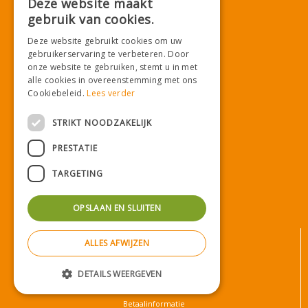
Deze website maakt
Tuincentrum De Mooij
gebruik van cookies.
Noordwijkerweg 36
2231 NL Rijnsburg
Deze website gebruikt cookies om uw
T.
071-4080959
gebruikerservaring te verbeteren. Door
E.
info@tuincentrumdemooij.nl
onze website te gebruiken, stemt u in met
alle cookies in overeenstemming met ons
Cookiebeleid.
Lees verder
Download onze App!
STRIKT NOODZAKELIJK
PRESTATIE
TARGETING
OPSLAAN EN SLUITEN
© Tuincentrum De Mooij
ALLES AFWIJZEN
Algemene voorwaarden
Privacy statement
DETAILS WEERGEVEN
Bezorginformatie
Betaalinformatie