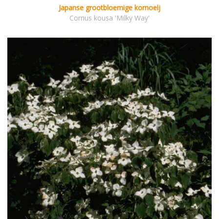
Japanse grootbloemige kornoelj
Cornus kousa 'Milky Way'