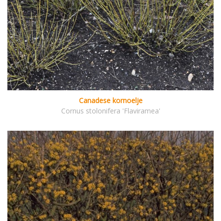
Canadese kornoelje
Cornus stolonifera 'Flaviramea'