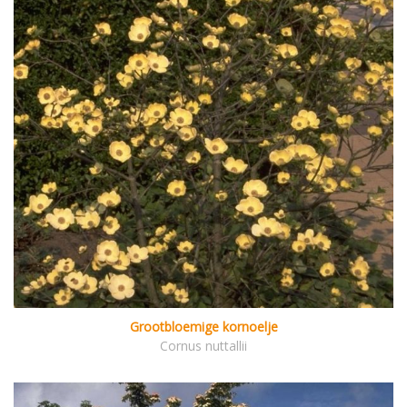
Grootbloemige kornoelje
Cornus nuttallii