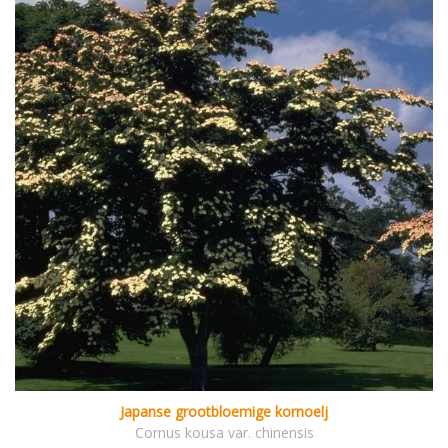
Japanse grootbloemige kornoelj
Cornus kousa var. chinensis