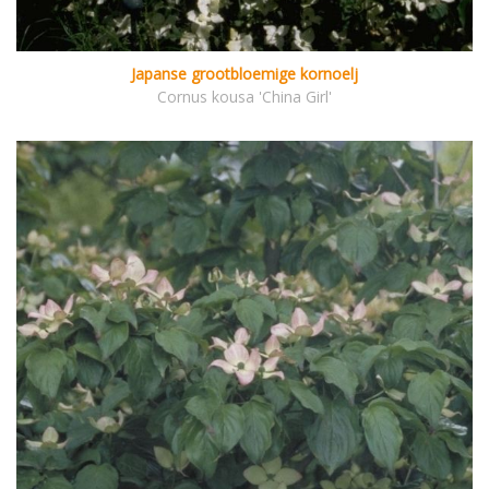
Japanse grootbloemige kornoelj
Cornus kousa 'China Girl'