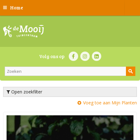
Home
Volg ons op
Open zoekfilter
Voeg toe aan Mijn Planten