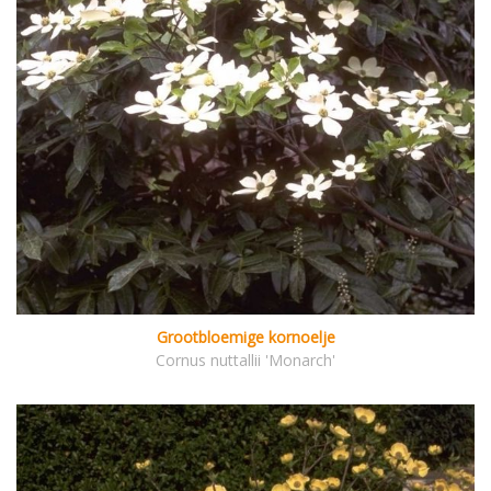
Grootbloemige kornoelje
Cornus nuttallii 'Monarch'