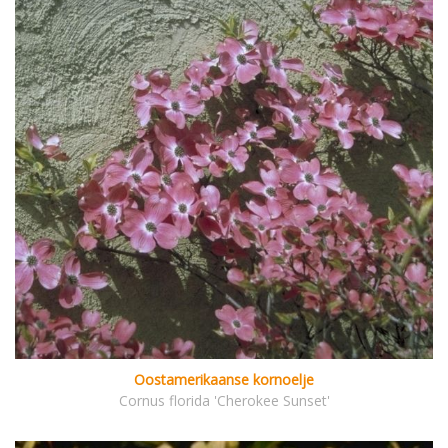
Oostamerikaanse kornoelje
Cornus florida 'Cherokee Sunset'