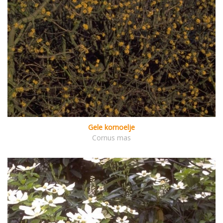
Gele kornoelje
Cornus mas