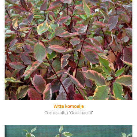
Witte kornoelje
Cornus alba 'Gouchaultii'