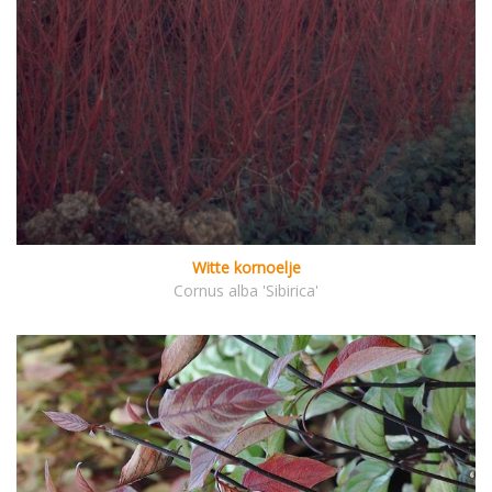
Witte kornoelje
Cornus alba 'Sibirica'