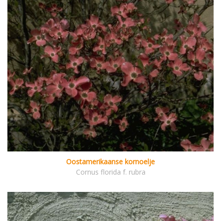
Oostamerikaanse kornoelje
Cornus florida f. rubra