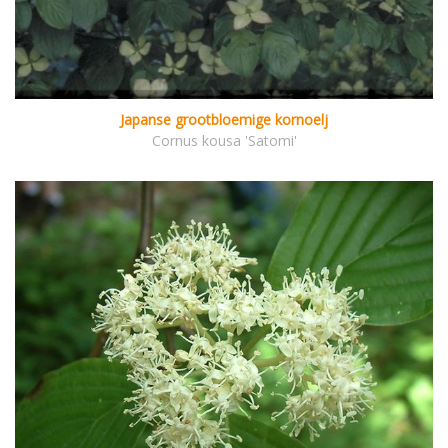
Japanse grootbloemige kornoelj
Cornus kousa 'Satomi'