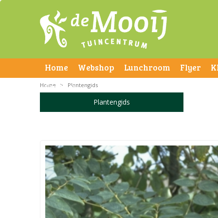
Home
Webshop
Lunchroom
Flyer
K
Home
Contact
>
Plantengids
Plantengids