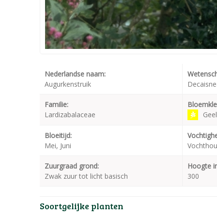
Nederlandse naam:
Wetensch
Augurkenstruik
Decaisnea
Familie:
Bloemkle
Lardizabalaceae
Geel
Bloeitijd:
Vochtighe
Mei, Juni
Vochthou
Zuurgraad grond:
Hoogte i
Zwak zuur tot licht basisch
300
Soortgelijke planten