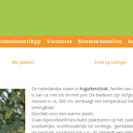
lantenkaart/App
Vacatures
Bloemen bestellen
I
Alle planten
Zoek op tuintype
De nederlandse naam is
Augurkenstruik
, familie van
is van ca. mei tot en met juni. De bladeren zijn do
heester
is ca. 300 cm. Verdraagt een temperatuur tot
verkrijgbaar.
Geschikt voor een warme plaats.
Zoals bijvoorbeeld beschutte (dak)tuinen op het zui
voedselrijke, vochthoudende tot vochtige, 'gemiddel
vrij neutrale zuurgraad (pH = 6 - 8). Verlangt een plekj