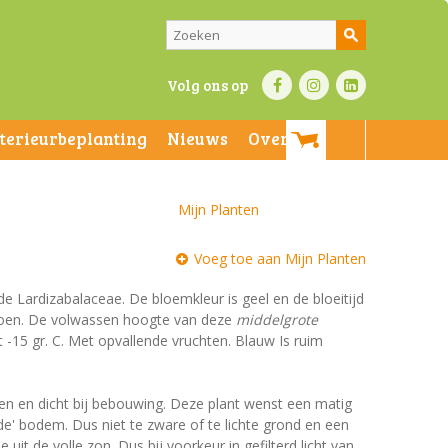
Volg ons op
nterieurbeplanting
Nieuws
Over ons
Mijn Planten
Voeg toe aan Mijn Planten
 de Lardizabalaceae. De bloemkleur is geel en de bloeitijd
fgroen. De volwassen hoogte van deze
middelgrote
 -15 gr. C. Met opvallende vruchten. Blauw Is ruim
den en dicht bij bebouwing. Deze plant wenst een matig
de' bodem. Dus niet te zware of te lichte grond en een
e uit de volle zon. Dus bij voorkeur in gefilterd licht van