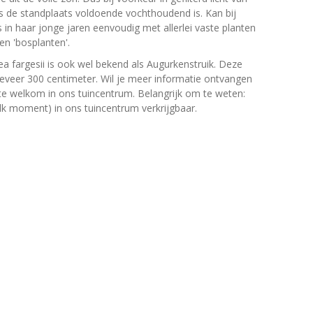
ts de standplaats voldoende vochthoudend is. Kan bij
s in haar jonge jaren eenvoudig met allerlei vaste planten
en 'bosplanten'.
a fargesii is ook wel bekend als Augurkenstruik. Deze
veer 300 centimeter. Wil je meer informatie ontvangen
rte welkom in ons tuincentrum. Belangrijk om te weten:
elk moment) in ons tuincentrum verkrijgbaar.