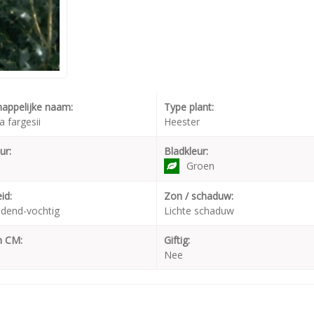
appelijke naam:
Type plant:
 fargesii
Heester
ur:
Bladkleur:
Groen
id:
Zon / schaduw:
dend-vochtig
Lichte schaduw
n CM:
Giftig:
Nee