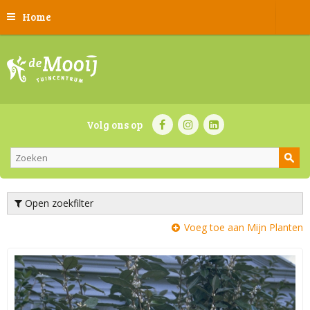
Home
Volg ons op
Open zoekfilter
Voeg toe aan Mijn Planten