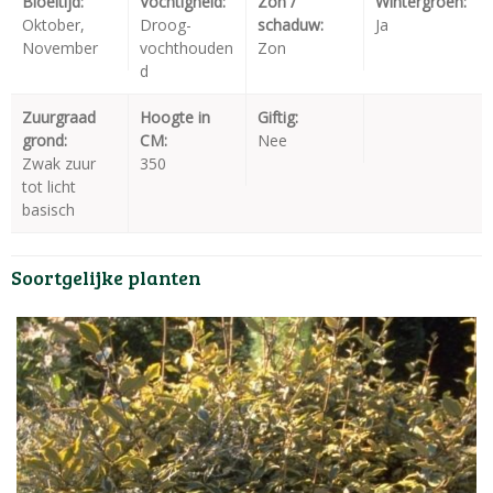
Bloeitijd:
Vochtigheid:
Zon /
Wintergroen:
Oktober,
Droog-
schaduw:
Ja
November
vochthouden
Zon
d
Zuurgraad
Hoogte in
Giftig:
grond:
CM:
Nee
Zwak zuur
350
tot licht
basisch
Soortgelijke planten