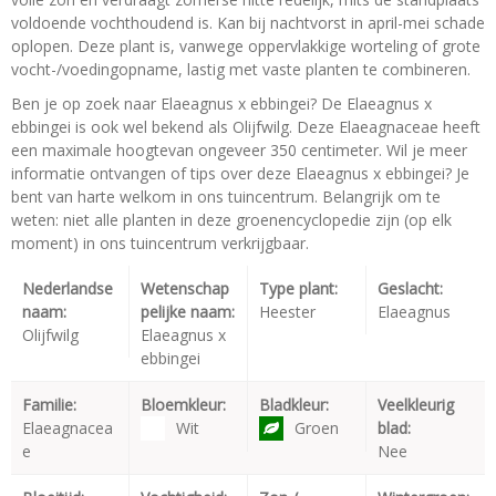
voldoende vochthoudend is. Kan bij nachtvorst in april-mei schade
oplopen. Deze plant is, vanwege oppervlakkige worteling of grote
vocht-/voedingopname, lastig met vaste planten te combineren.
Ben je op zoek naar Elaeagnus x ebbingei? De Elaeagnus x
ebbingei is ook wel bekend als Olijfwilg. Deze Elaeagnaceae heeft
een maximale hoogtevan ongeveer 350 centimeter. Wil je meer
informatie ontvangen of tips over deze Elaeagnus x ebbingei? Je
bent van harte welkom in ons tuincentrum. Belangrijk om te
weten: niet alle planten in deze groenencyclopedie zijn (op elk
moment) in ons tuincentrum verkrijgbaar.
Nederlandse
Wetenschap
Type plant:
Geslacht:
naam:
pelijke naam:
Heester
Elaeagnus
Olijfwilg
Elaeagnus x
ebbingei
Familie:
Bloemkleur:
Bladkleur:
Veelkleurig
Elaeagnacea
Wit
Groen
blad:
e
Nee