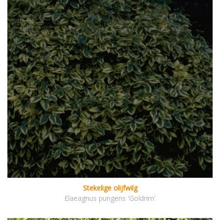
Stekelige olijfwilg
Elaeagnus pungens 'Goldrim'