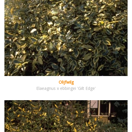
Olijfwilg
Elaeagnus x ebbingei 'Gilt Edge'