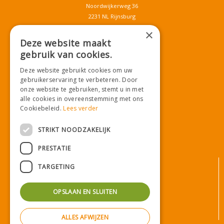
Noordwijkerweg 36
2231 NL Rijnsburg
T.
071-4080959
×
E.
info@tuincentrumdemooij.nl
Deze website maakt
gebruik van cookies.
Deze website gebruikt cookies om uw
Download onze App!
gebruikerservaring te verbeteren. Door
onze website te gebruiken, stemt u in met
alle cookies in overeenstemming met ons
Cookiebeleid.
Lees verder
STRIKT NOODZAKELIJK
PRESTATIE
© Tuincentrum De Mooij
TARGETING
Algemene voorwaarden
Privacy statement
OPSLAAN EN SLUITEN
Bezorginformatie
Betaalinformatie
ALLES AFWIJZEN
Privacy policy