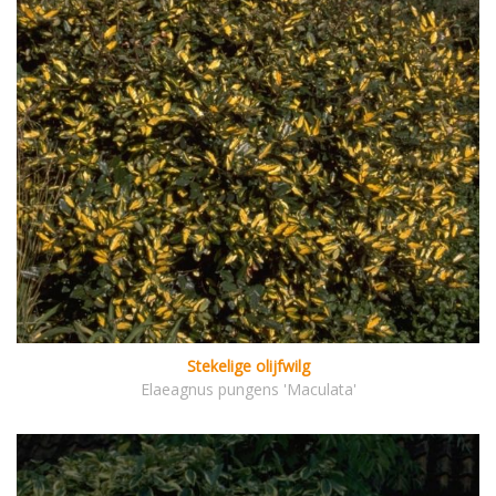
Stekelige olijfwilg
Elaeagnus pungens 'Maculata'