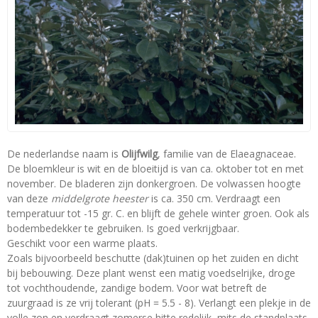
De nederlandse naam is
Olijfwilg
, familie van de Elaeagnaceae.
De bloemkleur is wit en de bloeitijd is van ca. oktober tot en met
november. De bladeren zijn donkergroen. De volwassen hoogte
van deze
middelgrote heester
is ca. 350 cm. Verdraagt een
temperatuur tot -15 gr. C. en blijft de gehele winter groen. Ook als
bodembedekker te gebruiken. Is goed verkrijgbaar.
Geschikt voor een warme plaats.
Zoals bijvoorbeeld beschutte (dak)tuinen op het zuiden en dicht
bij bebouwing. Deze plant wenst een matig voedselrijke, droge
tot vochthoudende, zandige bodem. Voor wat betreft de
zuurgraad is ze vrij tolerant (pH = 5.5 - 8). Verlangt een plekje in de
volle zon en verdraagt zomerse hitte redelijk, mits de standplaats