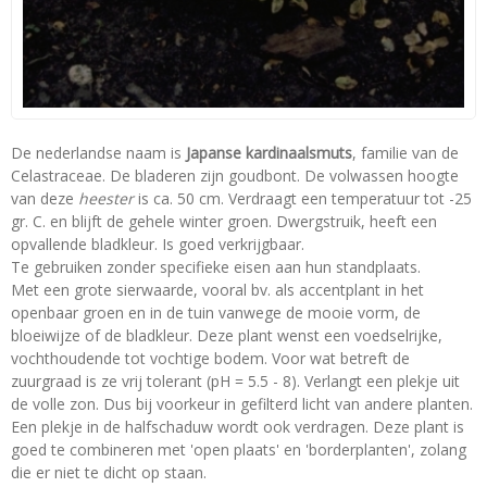
De nederlandse naam is
Japanse kardinaalsmuts
, familie van de
Celastraceae. De bladeren zijn goudbont. De volwassen hoogte
van deze
heester
is ca. 50 cm. Verdraagt een temperatuur tot -25
gr. C. en blijft de gehele winter groen. Dwergstruik, heeft een
opvallende bladkleur. Is goed verkrijgbaar.
Te gebruiken zonder specifieke eisen aan hun standplaats.
Met een grote sierwaarde, vooral bv. als accentplant in het
openbaar groen en in de tuin vanwege de mooie vorm, de
bloeiwijze of de bladkleur. Deze plant wenst een voedselrijke,
vochthoudende tot vochtige bodem. Voor wat betreft de
zuurgraad is ze vrij tolerant (pH = 5.5 - 8). Verlangt een plekje uit
de volle zon. Dus bij voorkeur in gefilterd licht van andere planten.
Een plekje in de halfschaduw wordt ook verdragen. Deze plant is
goed te combineren met 'open plaats' en 'borderplanten', zolang
die er niet te dicht op staan.