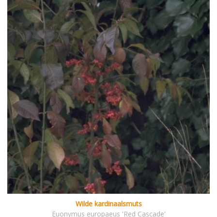
Wilde kardinaalsmuts
Euonymus europaeus 'Red Cascade'