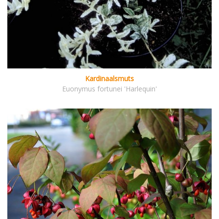
Kardinaalsmuts
Euonymus fortunei 'Harlequin'