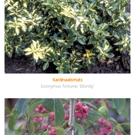
Kardinaalsmuts
Euonymus fortunei 'Blondy'