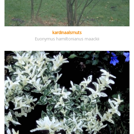
kardinaalsmuts
Euonymus hamiltonianus maackii