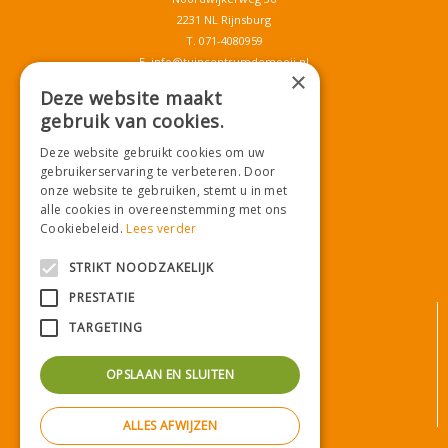
2231 NL Rijnsburg
T.
071-4080959
E.
info@tuincentrumdemooij.nl
×
Deze website maakt
gebruik van cookies.
Download onze App!
Deze website gebruikt cookies om uw
gebruikerservaring te verbeteren. Door
onze website te gebruiken, stemt u in met
alle cookies in overeenstemming met ons
Cookiebeleid.
Lees verder
STRIKT NOODZAKELIJK
PRESTATIE
© Tuincentrum De Mooij
TARGETING
Algemene voorwaarden
Privacy statement
OPSLAAN EN SLUITEN
Bezorginformatie
Betaalinformatie
ALLES AFWIJZEN
Privacy policy