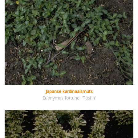
Japanse kardinaalsmuts
Euonymus fortunei 'Tustin'