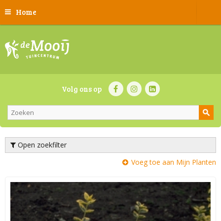
Home
Volg ons op
Open zoekfilter
Voeg toe aan Mijn Planten