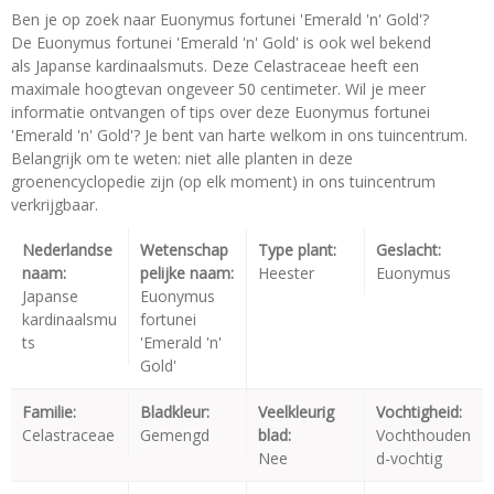
Ben je op zoek naar Euonymus fortunei 'Emerald 'n' Gold'?
De Euonymus fortunei 'Emerald 'n' Gold' is ook wel bekend
als Japanse kardinaalsmuts. Deze Celastraceae heeft een
maximale hoogtevan ongeveer 50 centimeter. Wil je meer
informatie ontvangen of tips over deze Euonymus fortunei
'Emerald 'n' Gold'? Je bent van harte welkom in ons tuincentrum.
Belangrijk om te weten: niet alle planten in deze
groenencyclopedie zijn (op elk moment) in ons tuincentrum
verkrijgbaar.
Nederlandse
Wetenschap
Type plant:
Geslacht:
naam:
pelijke naam:
Heester
Euonymus
Japanse
Euonymus
kardinaalsmu
fortunei
ts
'Emerald 'n'
Gold'
Familie:
Bladkleur:
Veelkleurig
Vochtigheid:
Celastraceae
Gemengd
blad:
Vochthouden
Nee
d-vochtig