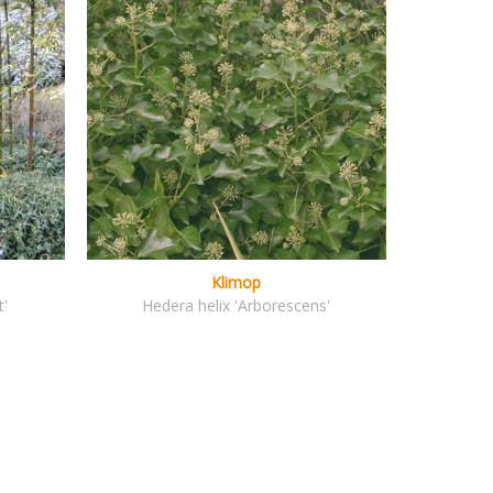
Klimop
t'
Hedera helix 'Arborescens'