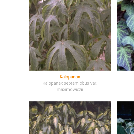
Kalopanax
Kalopanax septemlobus var.
maximowiczii