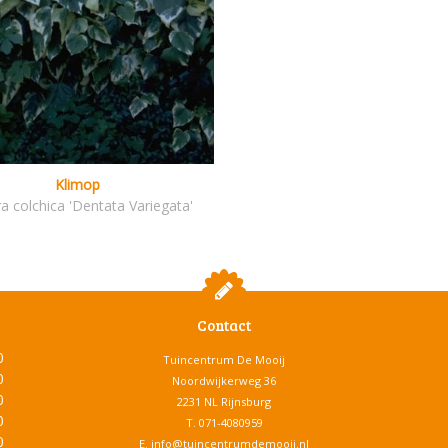
Klimop
a colchica 'Dentata Variegata'
Contact
0
Tuincentrum De Mooij
0
Noordwijkerweg 36
0
2231 NL Rijnsburg
0
T.
071-4080959
0
E.
info@tuincentrumdemooij.nl