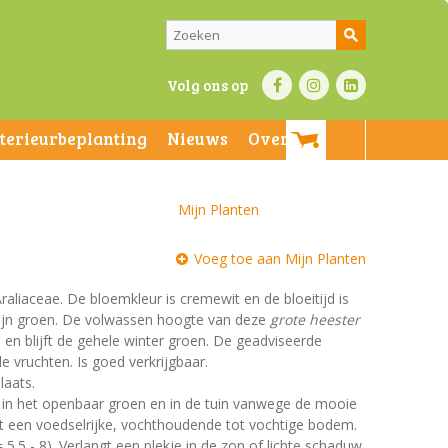
Volg ons op
nterieurbeplanting
Nieuws
Over ons
Mijn Planten
Voeg toe aan Mijn Planten
Araliaceae. De bloemkleur is cremewit en de bloeitijd is
zijn groen. De volwassen hoogte van deze
grote heester
. en blijft de gehele winter groen. De geadviseerde
e vruchten. Is goed verkrijgbaar.
laats.
t in het openbaar groen en in de tuin vanwege de mooie
st een voedselrijke, vochthoudende tot vochtige bodem.
 5.5 - 8). Verlangt een plekje in de zon of lichte schaduw.