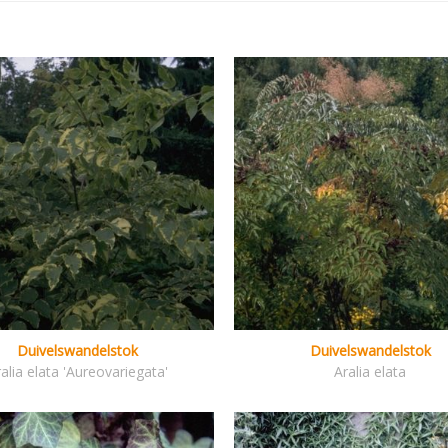
Duivelswandelstok
Duivelswandelstok
alia elata 'Aureovariegata'
Aralia elata