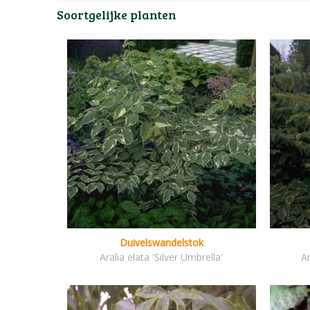
Soortgelijke planten
Duivelswandelstok
Aralia elata 'Silver Umbrella'
Ar