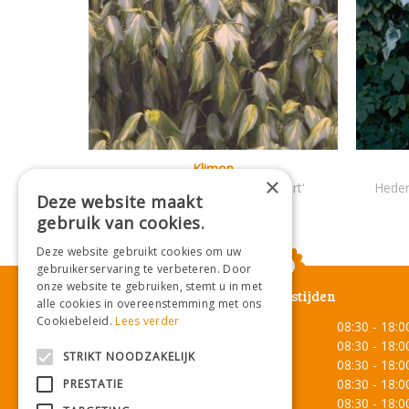
Klimop
×
Hedera colchica 'Sulphur Heart'
Heder
Deze website maakt
gebruik van cookies.
Deze website gebruikt cookies om uw
gebruikerservaring te verbeteren. Door
onze website te gebruiken, stemt u in met
Openingstijden
alle cookies in overeenstemming met ons
Cookiebeleid.
Lees verder
Maandag
08:30 - 18:0
Dinsdag
08:30 - 18:0
STRIKT NOODZAKELIJK
Woensdag
08:30 - 18:0
Donderdag
08:30 - 18:0
PRESTATIE
Vrijdag
08:30 - 18:0