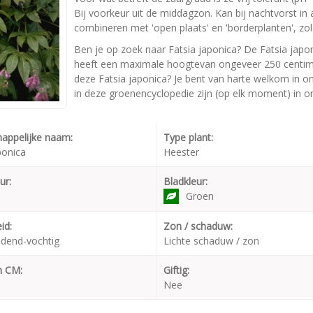
Bij voorkeur uit de middagzon. Kan bij nachtvorst in
combineren met 'open plaats' en 'borderplanten', zola
Ben je op zoek naar Fatsia japonica? De Fatsia japon
heeft een maximale hoogtevan ongeveer 250 centimet
deze Fatsia japonica? Je bent van harte welkom in on
in deze groenencyclopedie zijn (op elk moment) in on
appelijke naam:
Type plant:
ponica
Heester
ur:
Bladkleur:
Groen
id:
Zon / schaduw:
dend-vochtig
Lichte schaduw / zon
n CM:
Giftig:
Nee