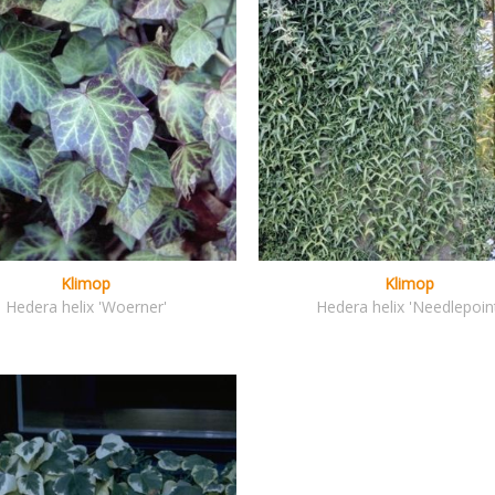
Klimop
Klimop
Hedera helix 'Woerner'
Hedera helix 'Needlepoin