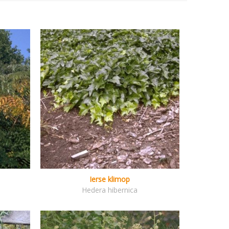
Ierse klimop
Hedera hibernica