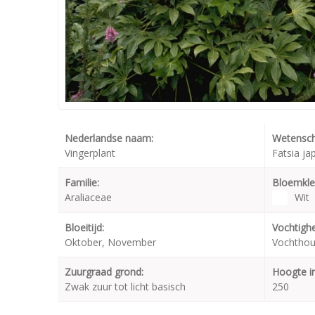
Nederlandse naam:
Wetensch
Vingerplant
Fatsia ja
Familie:
Bloemkle
Araliaceae
Wit
Bloeitijd:
Vochtighe
Oktober, November
Vochthou
Zuurgraad grond:
Hoogte i
Zwak zuur tot licht basisch
250