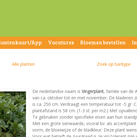
lantenkaart/App
Vacatures
Bloemen bestellen
I
Alle planten
Zoek op tuintype
De nederlandse naam is
Vingerplant
, familie van de 
van ca. oktober tot en met november. De bladeren 
is ca. 250 cm. Verdraagt een temperatuur tot -5 gr. C
plantafstand is 58 cm. (1-3 st. per m2.) Met opvallend
Te gebruiken zonder specifieke eisen aan hun standp
Met een grote sierwaarde, vooral bv. als accentplan
vorm, de bloeiwijze of de bladkleur. Deze plant wen
Voor wat betreft de zuurgraad is ze vrij tolerant (pH =