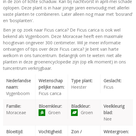
in de zon of lichte schaduw. Kan bij nachtvorst in april-mei schade
oplopen. Deze plant is in haar jonge jaren eenvoudig met allerlei
vaste planten te combineren. Later alleen nog maar met 'bosrand'
en 'bosplanten'.
Ben je op zoek naar Ficus carica? De Ficus carica is ook wel
bekend als Vijgenboom. Deze Moraceae heeft een maximale
hoogtevan ongeveer 300 centimeter. Wil je meer informatie
ontvangen of tips over deze Ficus carica? Je bent van harte
welkom in ons tuincentrum. Belangrijk om te weten: niet alle
planten in deze groenencyclopedie zijn (op elk moment) in ons
tuincentrum verkrijgbaar.
Nederlandse
Wetenschap
Type plant:
Geslacht:
naam:
pelijke naam:
Heester
Ficus
Vijgenboom
Ficus carica
Familie:
Bloemkleur:
Bladkleur:
Veelkleurig
Moraceae
Groen
Groen
blad:
Nee
Bloeitijd:
Vochtigheid:
Zon /
Wintergroen: