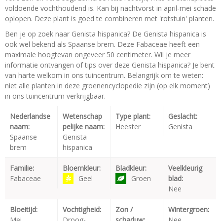
voldoende vochthoudend is. Kan bij nachtvorst in april-mei schade
oplopen. Deze plant is goed te combineren met 'rotstuin' planten.
Ben je op zoek naar Genista hispanica? De Genista hispanica is
ook wel bekend als Spaanse brem. Deze Fabaceae heeft een
maximale hoogtevan ongeveer 50 centimeter. Wil je meer
informatie ontvangen of tips over deze Genista hispanica? Je bent
van harte welkom in ons tuincentrum. Belangrijk om te weten:
niet alle planten in deze groenencyclopedie zijn (op elk moment)
in ons tuincentrum verkrijgbaar.
Nederlandse
Wetenschap
Type plant:
Geslacht:
naam:
pelijke naam:
Heester
Genista
Spaanse
Genista
brem
hispanica
Familie:
Bloemkleur:
Bladkleur:
Veelkleurig
Fabaceae
Geel
Groen
blad:
Nee
Bloeitijd:
Vochtigheid:
Zon /
Wintergroen:
Mei
Droog-
schaduw:
Nee