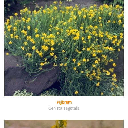
Pijlbrem
Genista sagittalis