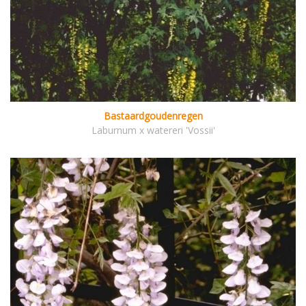
Bastaardgoudenregen
Laburnum x watereri 'Vossii'