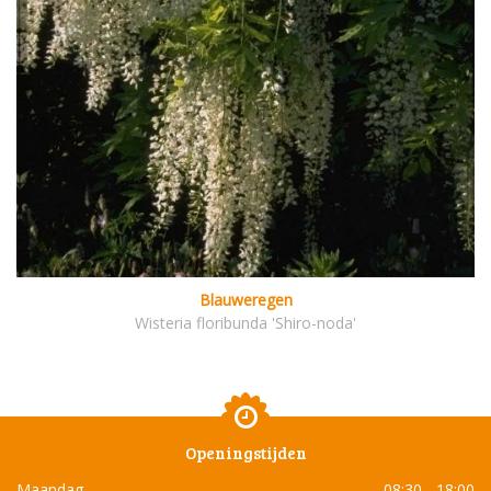
Blauweregen
Wisteria floribunda 'Shiro-noda'
Openingstijden
Maandag
08:30 - 18:00