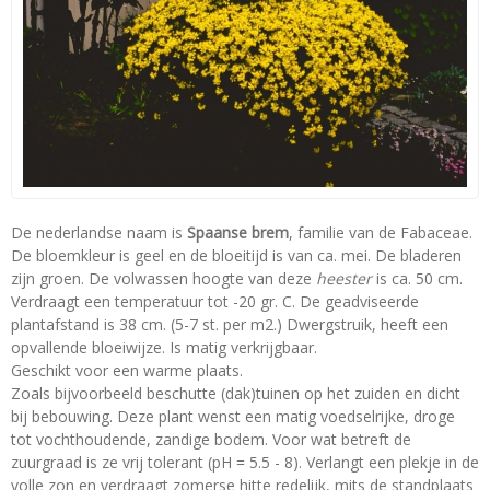
De nederlandse naam is
Spaanse brem
, familie van de Fabaceae.
De bloemkleur is geel en de bloeitijd is van ca. mei. De bladeren
zijn groen. De volwassen hoogte van deze
heester
is ca. 50 cm.
Verdraagt een temperatuur tot -20 gr. C. De geadviseerde
plantafstand is 38 cm. (5-7 st. per m2.) Dwergstruik, heeft een
opvallende bloeiwijze. Is matig verkrijgbaar.
Geschikt voor een warme plaats.
Zoals bijvoorbeeld beschutte (dak)tuinen op het zuiden en dicht
bij bebouwing. Deze plant wenst een matig voedselrijke, droge
tot vochthoudende, zandige bodem. Voor wat betreft de
zuurgraad is ze vrij tolerant (pH = 5.5 - 8). Verlangt een plekje in de
volle zon en verdraagt zomerse hitte redelijk, mits de standplaats