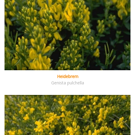
Heidebrem
Genista pulchella