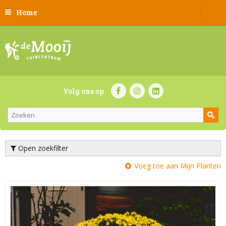
Home
Volg ons op
Open zoekfilter
Voeg toe aan Mijn Planten